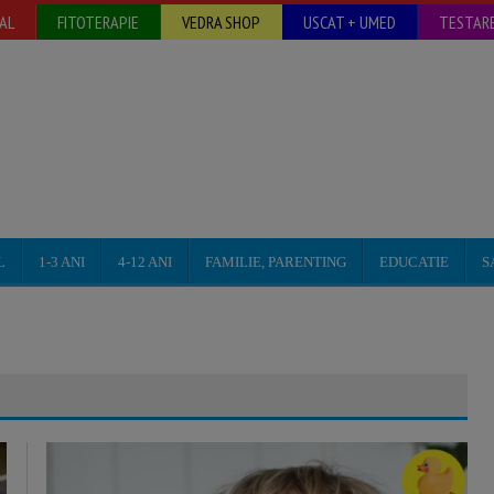
AL
FITOTERAPIE
VEDRA SHOP
USCAT + UMED
TESTARE
L
1-3 ANI
4-12 ANI
FAMILIE, PARENTING
EDUCATIE
S