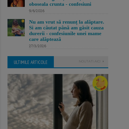
oboseala crunta - confesiuni
9/6/2026
Nu am vrut să renunț la alăptare.
Si am căutat până am găsit cauza
durerii - confesiunile unei mame
care alăptează
27/3/2026
ULTIMILE ARTICOLE
NOUTATI AICI