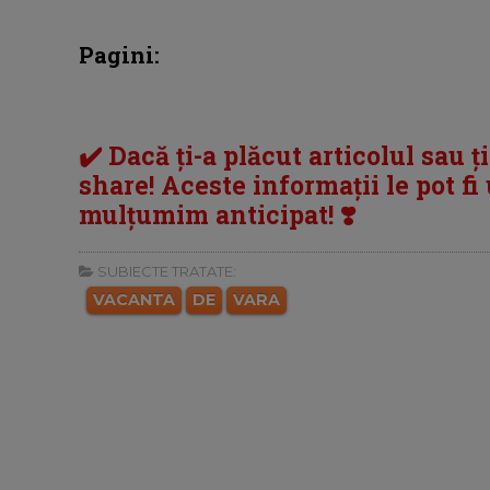
Pagini:
✔️ Dacă ți-a plăcut articolul sau ț
share! Aceste informații le pot fi u
mulțumim anticipat! ❣️
SUBIECTE TRATATE:
VACANTA
DE
VARA