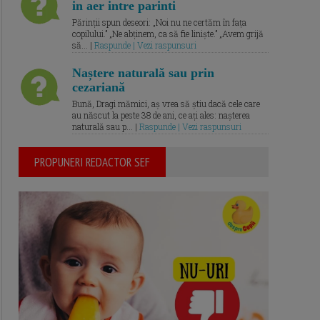
in aer intre parinti
Părinții spun deseori: „Noi nu ne certăm în fața
copilului.” „Ne abținem, ca să fie liniște.” „Avem grijă
să... |
Raspunde | Vezi raspunsuri
Naștere naturală sau prin
cezariană
Bună, Dragi mămici, aș vrea să știu dacă cele care
au născut la peste 38 de ani, ce ați ales: nașterea
naturală sau p... |
Raspunde | Vezi raspunsuri
PROPUNERI REDACTOR SEF