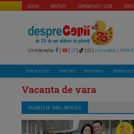
ACASA
NOUTATI
COMUNITATE / CLUB
SPECI
Urmărește:
|
|
|
|
|
Intreabă I-MAMI
FERTILITATE
SARCINA
NASTEREA
BEBELUSU
Vacanta de vara
VACANTA DE VARA | ARTICOLE