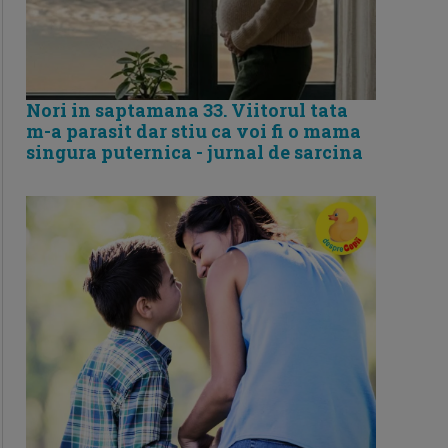
Nori in saptamana 33. Viitorul tata
m-a parasit dar stiu ca voi fi o mama
singura puternica - jurnal de sarcina