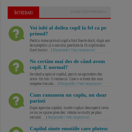
ÎNTREBARI
PUNE O ÎNTREBARE
Voi iubi al doilea copil la fel ca pe
primul?
Pentru mine primul copil a fost foarte dorit, după ani
de așteptări și o sarcină pierduta la 16 săptămâni.
Sunt însărc... |
Raspunde | Vezi raspunsuri
Ne certăm mai des de când avem
copil. E normal?
De când a apărut copilul, parcă ne aprindem din
orice. Un ton. O remarcă. Cine s-a trezit din nou
noaptea trecuta.... |
Raspunde | Vezi raspunsuri
Cum ramanem un cuplu, nu doar
parinti
După apariția copiilor, multe cupluri descoperă ceva
ce nu se spune prea des: relația se mută pe plan
secund. ... |
Raspunde | Vezi raspunsuri
Copilul simte emotiile care plutesc