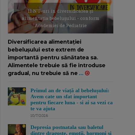
11 NU-uri in diversificarea și
alimentația bebelușului - conform
Academiei de Pediatrie
16/7/2026
AUTOR: EDITOR DC.
Diversificarea alimentației
bebelușului este extrem de
importantă pentru sănătatea sa.
Alimentele trebuie să fie introduse
gradual, nu trebuie să ne
...
Primul an de viață al bebelușului:
Avem cate un sfat important
pentru fiecare luna - si ai sa vezi ca
te va ajuta
10/7/2026
Depresia postnatala sau baletul
dintre dragoste, emotii, hormoni si