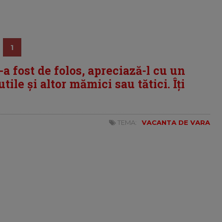
1
i-a fost de folos, apreciază-l cu un
tile și altor mămici sau tătici. Îți
TEMA:
VACANTA DE VARA