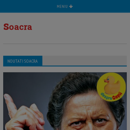
MENIU
s
oacra
NOUTATI SOACRA