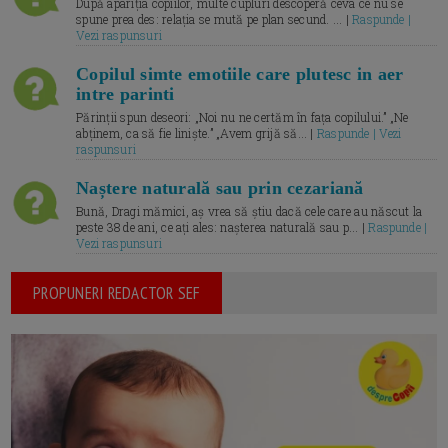
După apariția copiilor, multe cupluri descoperă ceva ce nu se
spune prea des: relația se mută pe plan secund. ... |
Raspunde |
Vezi raspunsuri
Copilul simte emotiile care plutesc in aer
intre parinti
Părinții spun deseori: „Noi nu ne certăm în fața copilului.” „Ne
abținem, ca să fie liniște.” „Avem grijă să... |
Raspunde | Vezi
raspunsuri
Naștere naturală sau prin cezariană
Bună, Dragi mămici, aș vrea să știu dacă cele care au născut la
peste 38 de ani, ce ați ales: nașterea naturală sau p... |
Raspunde |
Vezi raspunsuri
PROPUNERI REDACTOR SEF