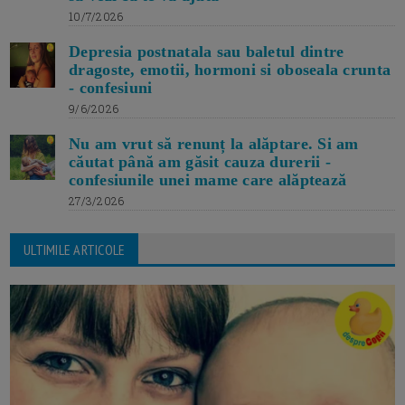
10/7/2026
Depresia postnatala sau baletul dintre
dragoste, emotii, hormoni si oboseala crunta
- confesiuni
9/6/2026
Nu am vrut să renunț la alăptare. Si am
căutat până am găsit cauza durerii -
confesiunile unei mame care alăptează
27/3/2026
ULTIMILE ARTICOLE