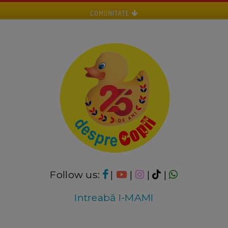
COMUNITATE
Follow us:
|
|
|
|
Intreabă I-MAMI