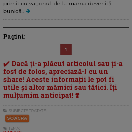
primit cu vagonul: de la mama devenită
bunică...
Pagini:
1
✔️ Dacă ți-a plăcut articolul sau ți-a
fost de folos, apreciază-l cu un
share! Aceste informații le pot fi
utile și altor mămici sau tătici. Îți
mulțumim anticipat! ❣️
SUBIECTE TRATATE:
SOACRA
TEMA:
DIVERSE