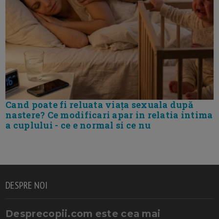
Cand poate fi reluata viața sexuala după
nastere? Ce modificari apar in relatia intima
a cuplului - ce e normal si ce nu
DESPRE NOI
Desprecopii.com este cea mai