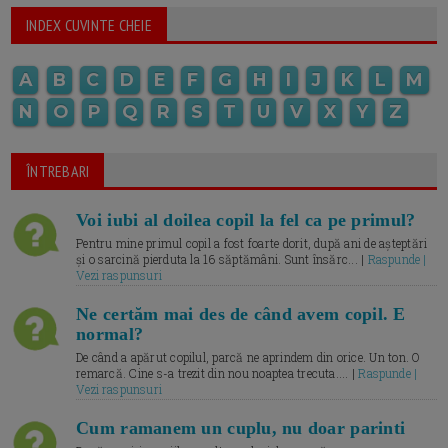
INDEX CUVINTE CHEIE
A
B
C
D
E
F
G
H
I
J
K
L
M
N
O
P
Q
R
S
T
U
V
X
Y
Z
ÎNTREBARI
Voi iubi al doilea copil la fel ca pe primul?
Pentru mine primul copil a fost foarte dorit, după ani de așteptări
și o sarcină pierduta la 16 săptămâni. Sunt însărc... |
Raspunde |
Vezi raspunsuri
Ne certăm mai des de când avem copil. E
normal?
De când a apărut copilul, parcă ne aprindem din orice. Un ton. O
remarcă. Cine s-a trezit din nou noaptea trecuta.... |
Raspunde |
Vezi raspunsuri
Cum ramanem un cuplu, nu doar parinti