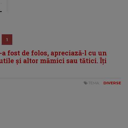
1
i-a fost de folos, apreciază-l cu un
tile și altor mămici sau tătici. Îți
TEMA:
DIVERSE