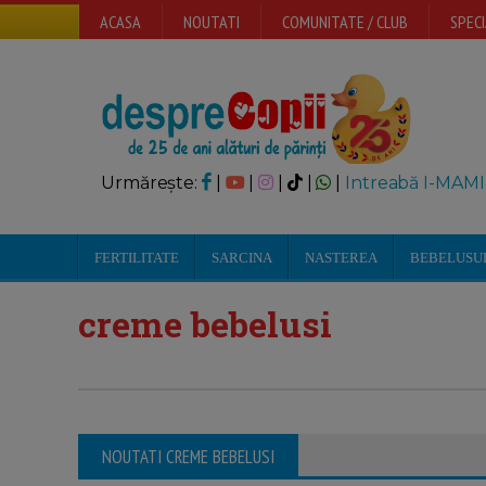
ACASA
NOUTATI
COMUNITATE / CLUB
SPECI
Urmărește:
|
|
|
|
|
Intreabă I-MAMI
FERTILITATE
SARCINA
NASTEREA
BEBELUSU
creme bebelusi
NOUTATI CREME BEBELUSI