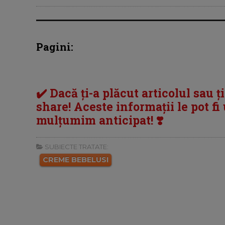
Pagini:
✔️ Dacă ți-a plăcut articolul sau ț
share! Aceste informații le pot fi u
mulțumim anticipat! ❣️
SUBIECTE TRATATE:
CREME BEBELUSI