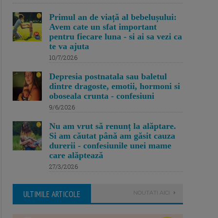
Primul an de viață al bebelușului:
Avem cate un sfat important
pentru fiecare luna - si ai sa vezi ca
te va ajuta
10/7/2026
Depresia postnatala sau baletul
dintre dragoste, emotii, hormoni si
oboseala crunta - confesiuni
9/6/2026
Nu am vrut să renunț la alăptare.
Si am căutat până am găsit cauza
durerii - confesiunile unei mame
care alăptează
27/3/2026
ULTIMILE ARTICOLE
NOUTATI AICI