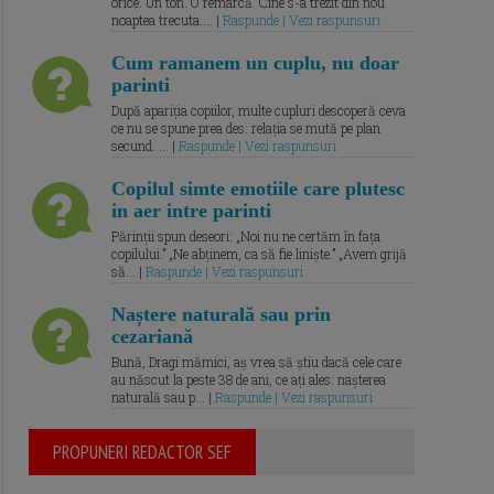
orice. Un ton. O remarcă. Cine s-a trezit din nou
noaptea trecuta.... |
Raspunde | Vezi raspunsuri
Cum ramanem un cuplu, nu doar
parinti
După apariția copiilor, multe cupluri descoperă ceva
ce nu se spune prea des: relația se mută pe plan
secund. ... |
Raspunde | Vezi raspunsuri
Copilul simte emotiile care plutesc
in aer intre parinti
Părinții spun deseori: „Noi nu ne certăm în fața
copilului.” „Ne abținem, ca să fie liniște.” „Avem grijă
să... |
Raspunde | Vezi raspunsuri
Naștere naturală sau prin
cezariană
Bună, Dragi mămici, aș vrea să știu dacă cele care
au născut la peste 38 de ani, ce ați ales: nașterea
naturală sau p... |
Raspunde | Vezi raspunsuri
PROPUNERI REDACTOR SEF