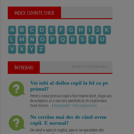
INDEX CUVINTE CHEIE
A
B
C
D
E
F
G
H
I
J
K
L
M
N
O
P
Q
R
S
T
U
V
X
Y
Z
ÎNTREBARI
PUNE O ÎNTREBARE
Voi iubi al doilea copil la fel ca pe
primul?
Pentru mine primul copil a fost foarte dorit, după ani
de așteptări și o sarcină pierduta la 16 săptămâni.
Sunt însărc... |
Raspunde | Vezi raspunsuri
Ne certăm mai des de când avem
copil. E normal?
De când a apărut copilul, parcă ne aprindem din