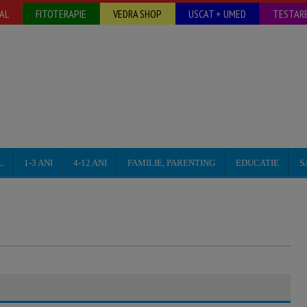
AL
FITOTERAPIE
VEDRA SHOP
USCAT + UMED
TESTARE
L
1-3 ANI
4-12 ANI
FAMILIE, PARENTING
EDUCATIE
S