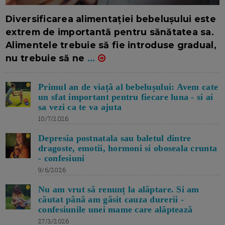
16/7/2026
AUTOR: EDITOR DC.
Diversificarea alimentației bebelușului este
extrem de importantă pentru sănătatea sa.
Alimentele trebuie să fie introduse gradual,
nu trebuie să ne
...
Primul an de viață al bebelușului: Avem cate
un sfat important pentru fiecare luna - si ai
sa vezi ca te va ajuta
10/7/2026
Depresia postnatala sau baletul dintre
dragoste, emotii, hormoni si oboseala crunta
- confesiuni
9/6/2026
Nu am vrut să renunț la alăptare. Si am
căutat până am găsit cauza durerii -
confesiunile unei mame care alăptează
27/3/2026