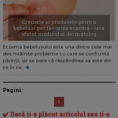
Cremele si produsele pentru
bebelusi pot favoriza eczema - iata
sfatul medicului dermatolog
Eczema bebelușului este una dintre cele mai
des întâlnite probleme cu care se confruntă
părinții, iar se pare că răspândirea sa este din
ce în ce...
Pagini:
1
✔️ Dacă ți-a plăcut articolul sau ți-a