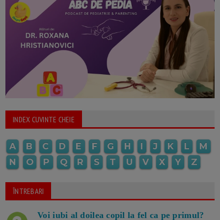
INDEX CUVINTE CHEIE
A
B
C
D
E
F
G
H
I
J
K
L
M
N
O
P
Q
R
S
T
U
V
X
Y
Z
ÎNTREBARI
Voi iubi al doilea copil la fel ca pe primul?