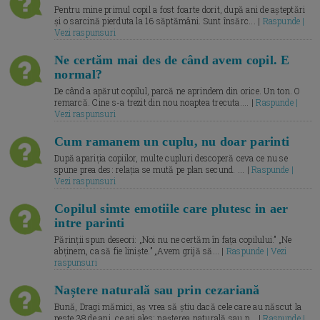
Pentru mine primul copil a fost foarte dorit, după ani de așteptări
și o sarcină pierduta la 16 săptămâni. Sunt însărc... |
Raspunde |
Vezi raspunsuri
Ne certăm mai des de când avem copil. E
normal?
De când a apărut copilul, parcă ne aprindem din orice. Un ton. O
remarcă. Cine s-a trezit din nou noaptea trecuta.... |
Raspunde |
Vezi raspunsuri
Cum ramanem un cuplu, nu doar parinti
După apariția copiilor, multe cupluri descoperă ceva ce nu se
spune prea des: relația se mută pe plan secund. ... |
Raspunde |
Vezi raspunsuri
Copilul simte emotiile care plutesc in aer
intre parinti
Părinții spun deseori: „Noi nu ne certăm în fața copilului.” „Ne
abținem, ca să fie liniște.” „Avem grijă să... |
Raspunde | Vezi
raspunsuri
Naștere naturală sau prin cezariană
Bună, Dragi mămici, aș vrea să știu dacă cele care au născut la
peste 38 de ani, ce ați ales: nașterea naturală sau p... |
Raspunde |