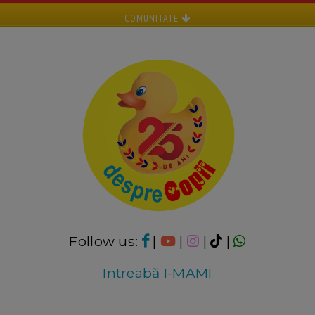
COMUNITATE
Follow us:
|
|
|
|
Intreabă I-MAMI