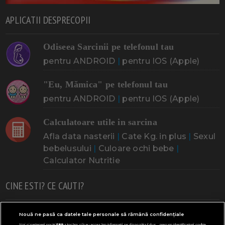
APLICATII DESPRECOPII
Odiseea Sarcinii pe telefonul tau
pentru ANDROID
|
pentru IOS (Apple)
"Eu, Mămica" pe telefonul tau
pentru ANDROID
|
pentru IOS (Apple)
Calculatoare utile in sarcina
Afla data nasterii
|
Cate Kg. in plus
|
Sexul
bebelusului
|
Culoare ochi bebe
|
Calculator Nutritie
CINE ESTI? CE CAUTI?
Doresc un copil
Adoptia
Probleme cu sarcina
Nouă ne pasă ca datele tale personale să rămână confidențiale
Noi și partenerii noștri
589
stocăm și/sau accesăm informații pe dispozitivul dvs., precum identificatorii cookie