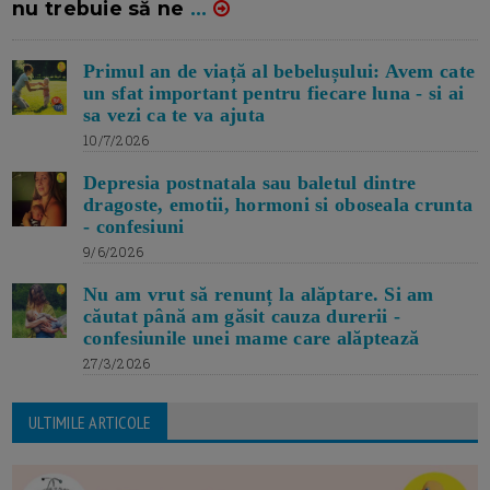
nu trebuie să ne
...
Primul an de viață al bebelușului: Avem cate
un sfat important pentru fiecare luna - si ai
sa vezi ca te va ajuta
10/7/2026
Depresia postnatala sau baletul dintre
dragoste, emotii, hormoni si oboseala crunta
- confesiuni
9/6/2026
Nu am vrut să renunț la alăptare. Si am
căutat până am găsit cauza durerii -
confesiunile unei mame care alăptează
27/3/2026
ULTIMILE ARTICOLE