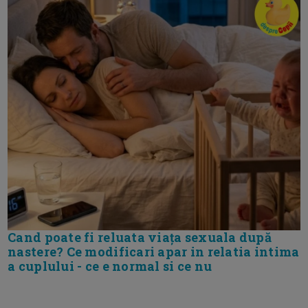
Cand poate fi reluata viața sexuala după
nastere? Ce modificari apar in relatia intima
a cuplului - ce e normal si ce nu