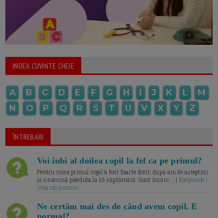
INDEX CUVINTE CHEIE
A
B
C
D
E
F
G
H
I
J
K
L
M
N
O
P
Q
R
S
T
U
V
X
Y
Z
ÎNTREBARI
Voi iubi al doilea copil la fel ca pe primul?
Pentru mine primul copil a fost foarte dorit, după ani de așteptări
și o sarcină pierduta la 16 săptămâni. Sunt însărc... |
Raspunde |
Vezi raspunsuri
Ne certăm mai des de când avem copil. E
normal?