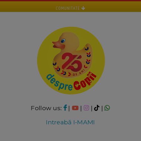
COMUNITATE
Follow us:
|
|
|
|
Intreabă I-MAMI