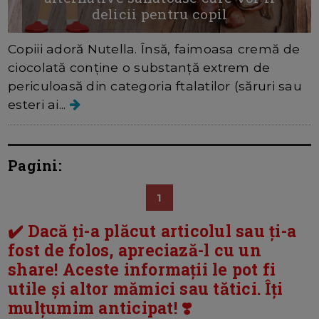
delicii pentru copil
Copiii adoră Nutella. Însă, faimoasa cremă de
ciocolată conține o substanță extrem de
periculoasă din categoria ftalatilor (săruri sau
esteri ai...
Pagini:
1
✔️ Dacă ți-a plăcut articolul sau ți-a
fost de folos, apreciază-l cu un
share! Aceste informații le pot fi
utile și altor mămici sau tătici. Îți
mulțumim anticipat! ❣️