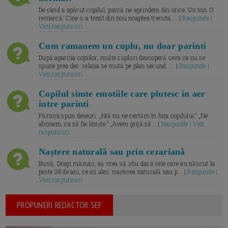
De când a apărut copilul, parcă ne aprindem din orice. Un ton. O
remarcă. Cine s-a trezit din nou noaptea trecuta.... |
Raspunde |
Vezi raspunsuri
Cum ramanem un cuplu, nu doar parinti
După apariția copiilor, multe cupluri descoperă ceva ce nu se
spune prea des: relația se mută pe plan secund. ... |
Raspunde |
Vezi raspunsuri
Copilul simte emotiile care plutesc in aer
intre parinti
Părinții spun deseori: „Noi nu ne certăm în fața copilului.” „Ne
abținem, ca să fie liniște.” „Avem grijă să... |
Raspunde | Vezi
raspunsuri
Naștere naturală sau prin cezariană
Bună, Dragi mămici, aș vrea să știu dacă cele care au născut la
peste 38 de ani, ce ați ales: nașterea naturală sau p... |
Raspunde |
Vezi raspunsuri
PROPUNERI REDACTOR SEF