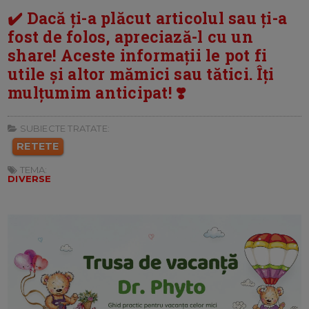
✔️ Dacă ți-a plăcut articolul sau ți-a
fost de folos, apreciază-l cu un
share! Aceste informații le pot fi
utile și altor mămici sau tătici. Îți
mulțumim anticipat! ❣️
SUBIECTE TRATATE:
RETETE
TEMA:
DIVERSE