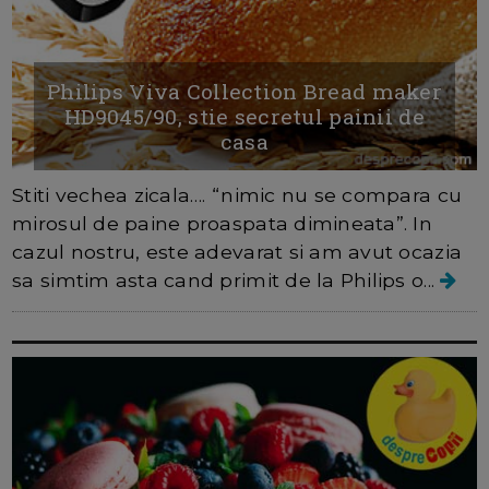
Philips Viva Collection Bread maker
HD9045/90, stie secretul painii de
casa
Stiti vechea zicala…. “nimic nu se compara cu
mirosul de paine proaspata dimineata”. In
cazul nostru, este adevarat si am avut ocazia
sa simtim asta cand primit de la Philips o...