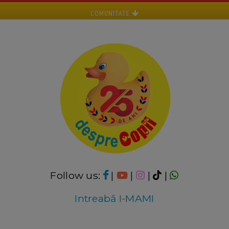
COMUNITATE
Follow us:
|
|
|
|
Intreabă I-MAMI