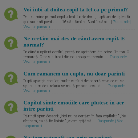
Voi iubi al doilea copil la fel ca pe primul?
Pentru mine primul copil a fost foarte dorit, după ani de așteptări
și o sarcină pierduta la 16 săptămâni. Sunt însărc... |
Raspunde |
Vezi raspunsuri
Ne certăm mai des de când avem copil. E
normal?
De când a apărut copilul, parcă ne aprindem din orice. Un ton. O
remarcă. Cine s-a trezit din nou noaptea trecuta.... |
Raspunde |
Vezi raspunsuri
Cum ramanem un cuplu, nu doar parinti
După apariția copiilor, multe cupluri descoperă ceva ce nu se
spune prea des: relația se mută pe plan secund. ... |
Raspunde |
Vezi raspunsuri
Copilul simte emotiile care plutesc in aer
intre parinti
Părinții spun deseori: „Noi nu ne certăm în fața copilului.” „Ne
abținem, ca să fie liniște.” „Avem grijă să... |
Raspunde | Vezi
raspunsuri
Naștere naturală sau prin cezariană