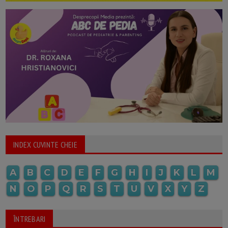
INDEX CUVINTE CHEIE
A
B
C
D
E
F
G
H
I
J
K
L
M
N
O
P
Q
R
S
T
U
V
X
Y
Z
ÎNTREBARI