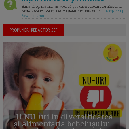
Bună, Dragi mămici, aș vrea să știu dacă cele care au născut la
peste 38 de ani, ce ați ales: nașterea naturală sau p... |
Raspunde |
Vezi raspunsuri
PROPUNERI REDACTOR SEF
11 NU-uri in diversificarea
și alimentația bebelușului -