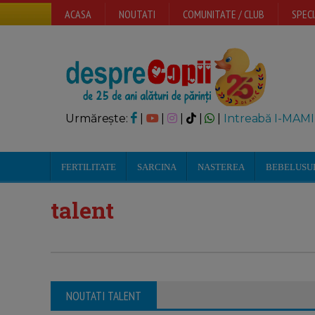
ACASA
NOUTATI
COMUNITATE / CLUB
SPECI
Urmărește:
|
|
|
|
|
Intreabă I-MAMI
FERTILITATE
SARCINA
NASTEREA
BEBELUSU
talent
NOUTATI TALENT