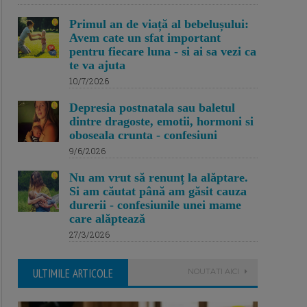
Primul an de viață al bebelușului:
Avem cate un sfat important
pentru fiecare luna - si ai sa vezi ca
te va ajuta
10/7/2026
Depresia postnatala sau baletul
dintre dragoste, emotii, hormoni si
oboseala crunta - confesiuni
9/6/2026
Nu am vrut să renunț la alăptare.
Si am căutat până am găsit cauza
durerii - confesiunile unei mame
care alăptează
27/3/2026
ULTIMILE ARTICOLE
NOUTATI AICI