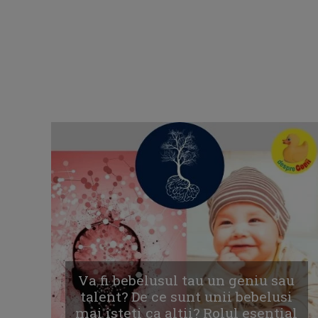
Va fi bebelusul tau un geniu sau
talent? De ce sunt unii bebelusi
mai isteti ca altii? Rolul esential