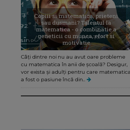
Copiii si matematica, prieteni
sau dusmani? Talentul la
matematica - o combinatie a
geneticii cu munca, efort si
motivatie
Câți dintre noi nu au avut oare probleme
cu matematica în anii de școală? Desigur,
vor exista și adulți pentru care matematic
a fost o pasiune încă din...