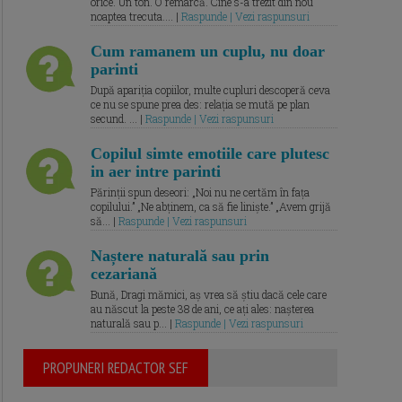
orice. Un ton. O remarcă. Cine s-a trezit din nou
noaptea trecuta.... |
Raspunde | Vezi raspunsuri
Cum ramanem un cuplu, nu doar
parinti
După apariția copiilor, multe cupluri descoperă ceva
ce nu se spune prea des: relația se mută pe plan
secund. ... |
Raspunde | Vezi raspunsuri
Copilul simte emotiile care plutesc
in aer intre parinti
Părinții spun deseori: „Noi nu ne certăm în fața
copilului.” „Ne abținem, ca să fie liniște.” „Avem grijă
să... |
Raspunde | Vezi raspunsuri
Naștere naturală sau prin
cezariană
Bună, Dragi mămici, aș vrea să știu dacă cele care
au născut la peste 38 de ani, ce ați ales: nașterea
naturală sau p... |
Raspunde | Vezi raspunsuri
PROPUNERI REDACTOR SEF