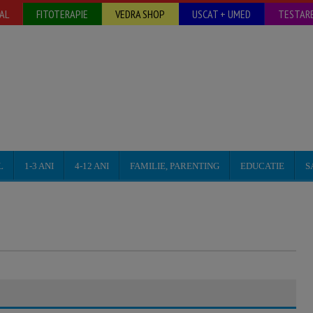
AL
FITOTERAPIE
VEDRA SHOP
USCAT + UMED
TESTARE
L
1-3 ANI
4-12 ANI
FAMILIE, PARENTING
EDUCATIE
S