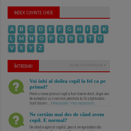
INDEX CUVINTE CHEIE
A
B
C
D
E
F
G
H
I
J
K
L
M
N
O
P
Q
R
S
T
U
V
X
Y
Z
ÎNTREBARI
PUNE O ÎNTREBARE
Voi iubi al doilea copil la fel ca pe
primul?
Pentru mine primul copil a fost foarte dorit, după ani
de așteptări și o sarcină pierduta la 16 săptămâni.
Sunt însărc... |
Raspunde | Vezi raspunsuri
Ne certăm mai des de când avem
copil. E normal?
De când a apărut copilul, parcă ne aprindem din