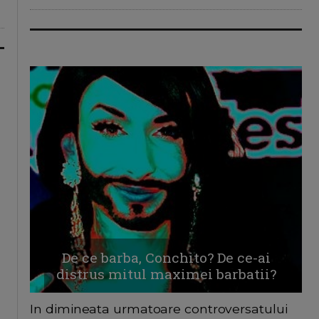
De ce barba, Conchito? De ce-ai
distrus mitul maximei barbatii?
In dimineata urmatoare controversatului