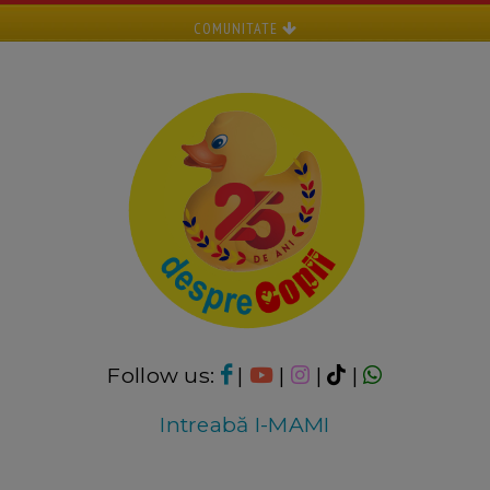
COMUNITATE
Follow us:
|
|
|
|
Intreabă I-MAMI