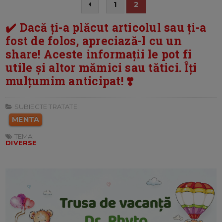
1
2
✔️ Dacă ți-a plăcut articolul sau ți-a
fost de folos, apreciază-l cu un
share! Aceste informații le pot fi
utile și altor mămici sau tătici. Îți
mulțumim anticipat! ❣️
SUBIECTE TRATATE:
MENTA
TEMA:
DIVERSE