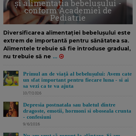
și alimentația bebelușului -
conform Academiei de
Pediatrie
16/7/2026
AUTOR: EDITOR DC.
Diversificarea alimentației bebelușului este
extrem de importantă pentru sănătatea sa.
Alimentele trebuie să fie introduse gradual,
nu trebuie să ne
...
Primul an de viață al bebelușului: Avem cate
un sfat important pentru fiecare luna - si ai
sa vezi ca te va ajuta
10/7/2026
Depresia postnatala sau baletul dintre
dragoste, emotii, hormoni si oboseala crunta
- confesiuni
9/6/2026
Nu am vrut să renunț la alăptare. Si am