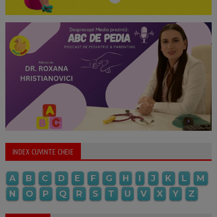
INDEX CUVINTE CHEIE
A
B
C
D
E
F
G
H
I
J
K
L
M
N
O
P
Q
R
S
T
U
V
X
Y
Z