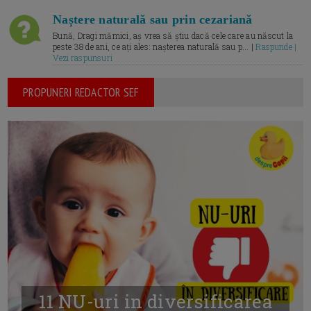
Naștere naturală sau prin cezariană
Bună, Dragi mămici, aș vrea să știu dacă cele care au născut la
peste 38 de ani, ce ați ales: nașterea naturală sau p... |
Raspunde |
Vezi raspunsuri
PROPUNERI REDACTOR SEF
11 NU-uri in diversificarea