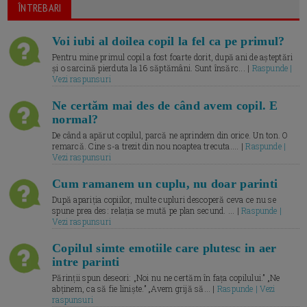
ÎNTREBARI
Voi iubi al doilea copil la fel ca pe primul?
Pentru mine primul copil a fost foarte dorit, după ani de așteptări
și o sarcină pierduta la 16 săptămâni. Sunt însărc... |
Raspunde |
Vezi raspunsuri
Ne certăm mai des de când avem copil. E
normal?
De când a apărut copilul, parcă ne aprindem din orice. Un ton. O
remarcă. Cine s-a trezit din nou noaptea trecuta.... |
Raspunde |
Vezi raspunsuri
Cum ramanem un cuplu, nu doar parinti
După apariția copiilor, multe cupluri descoperă ceva ce nu se
spune prea des: relația se mută pe plan secund. ... |
Raspunde |
Vezi raspunsuri
Copilul simte emotiile care plutesc in aer
intre parinti
Părinții spun deseori: „Noi nu ne certăm în fața copilului.” „Ne
abținem, ca să fie liniște.” „Avem grijă să... |
Raspunde | Vezi
raspunsuri