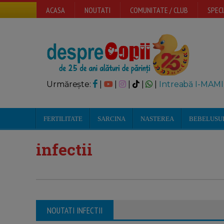
ACASA
NOUTATI
COMUNITATE / CLUB
SPECI
Urmărește:
|
|
|
|
|
Intreabă I-MAMI
FERTILITATE
SARCINA
NASTEREA
BEBELUSU
infectii
NOUTATI INFECTII