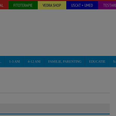
AL
FITOTERAPIE
VEDRA SHOP
USCAT + UMED
TESTARE
L
1-3 ANI
4-12 ANI
FAMILIE, PARENTING
EDUCATIE
S