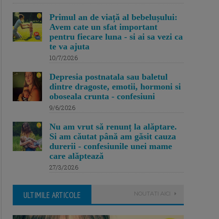
Primul an de viață al bebelușului:
Avem cate un sfat important
pentru fiecare luna - si ai sa vezi ca
te va ajuta
10/7/2026
Depresia postnatala sau baletul
dintre dragoste, emotii, hormoni si
oboseala crunta - confesiuni
9/6/2026
Nu am vrut să renunț la alăptare.
Si am căutat până am găsit cauza
durerii - confesiunile unei mame
care alăptează
27/3/2026
ULTIMILE ARTICOLE
NOUTATI AICI