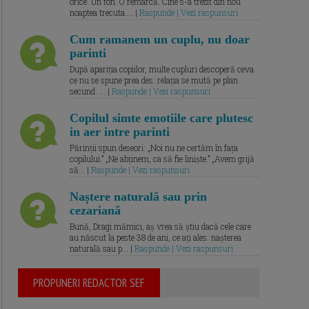
orice. Un ton. O remarcă. Cine s-a trezit din nou
noaptea trecuta.... |
Raspunde | Vezi raspunsuri
Cum ramanem un cuplu, nu doar
parinti
După apariția copiilor, multe cupluri descoperă ceva
ce nu se spune prea des: relația se mută pe plan
secund. ... |
Raspunde | Vezi raspunsuri
Copilul simte emotiile care plutesc
in aer intre parinti
Părinții spun deseori: „Noi nu ne certăm în fața
copilului.” „Ne abținem, ca să fie liniște.” „Avem grijă
să... |
Raspunde | Vezi raspunsuri
Naștere naturală sau prin
cezariană
Bună, Dragi mămici, aș vrea să știu dacă cele care
au născut la peste 38 de ani, ce ați ales: nașterea
naturală sau p... |
Raspunde | Vezi raspunsuri
PROPUNERI REDACTOR SEF