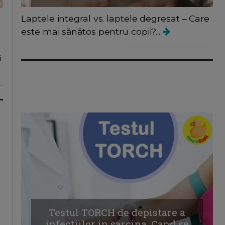
Laptele integral vs. laptele degresat – Care
este mai sănătos pentru copii?...
i
Testul TORCH de depistare a
infectiilor in sarcina. Cand se