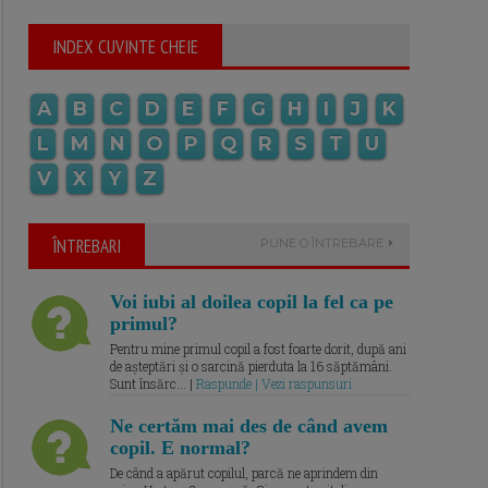
INDEX CUVINTE CHEIE
A
B
C
D
E
F
G
H
I
J
K
L
M
N
O
P
Q
R
S
T
U
V
X
Y
Z
ÎNTREBARI
PUNE O ÎNTREBARE
Voi iubi al doilea copil la fel ca pe
primul?
Pentru mine primul copil a fost foarte dorit, după ani
de așteptări și o sarcină pierduta la 16 săptămâni.
Sunt însărc... |
Raspunde | Vezi raspunsuri
Ne certăm mai des de când avem
copil. E normal?
De când a apărut copilul, parcă ne aprindem din