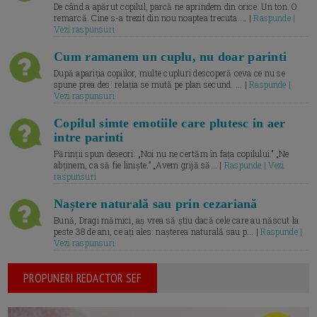
De când a apărut copilul, parcă ne aprindem din orice. Un ton. O
remarcă. Cine s-a trezit din nou noaptea trecuta.... |
Raspunde |
Vezi raspunsuri
Cum ramanem un cuplu, nu doar parinti
După apariția copiilor, multe cupluri descoperă ceva ce nu se
spune prea des: relația se mută pe plan secund. ... |
Raspunde |
Vezi raspunsuri
Copilul simte emotiile care plutesc in aer
intre parinti
Părinții spun deseori: „Noi nu ne certăm în fața copilului.” „Ne
abținem, ca să fie liniște.” „Avem grijă să... |
Raspunde | Vezi
raspunsuri
Naștere naturală sau prin cezariană
Bună, Dragi mămici, aș vrea să știu dacă cele care au născut la
peste 38 de ani, ce ați ales: nașterea naturală sau p... |
Raspunde |
Vezi raspunsuri
PROPUNERI REDACTOR SEF