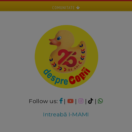
COMUNITATE
Follow us:
|
|
|
|
Intreabă I-MAMI