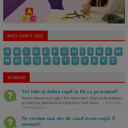
INDEX CUVINTE CHEIE
A
B
C
D
E
F
G
H
I
J
K
L
M
N
O
P
Q
R
S
T
U
V
X
Y
Z
ÎNTREBARI
Voi iubi al doilea copil la fel ca pe primul?
Pentru mine primul copil a fost foarte dorit, după ani de așteptări
și o sarcină pierduta la 16 săptămâni. Sunt însărc... |
Raspunde |
Vezi raspunsuri
Ne certăm mai des de când avem copil. E
normal?