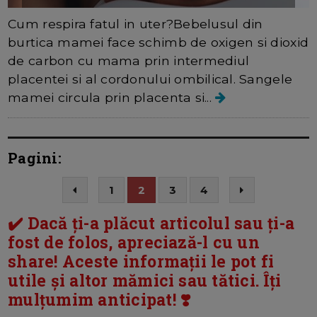
Cum respira fatul in uter?Bebelusul din
burtica mamei face schimb de oxigen si dioxid
de carbon cu mama prin intermediul
placentei si al cordonului ombilical. Sangele
mamei circula prin placenta si...
Pagini:
1
2
3
4
✔️ Dacă ți-a plăcut articolul sau ți-a
fost de folos, apreciază-l cu un
share! Aceste informații le pot fi
utile și altor mămici sau tătici. Îți
mulțumim anticipat! ❣️