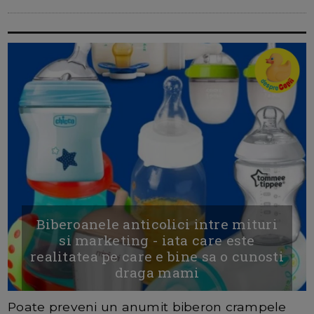
Biberoanele anticolici intre mituri
si marketing - iata care este
realitatea pe care e bine sa o cunosti
draga mami
Poate preveni un anumit biberon crampele