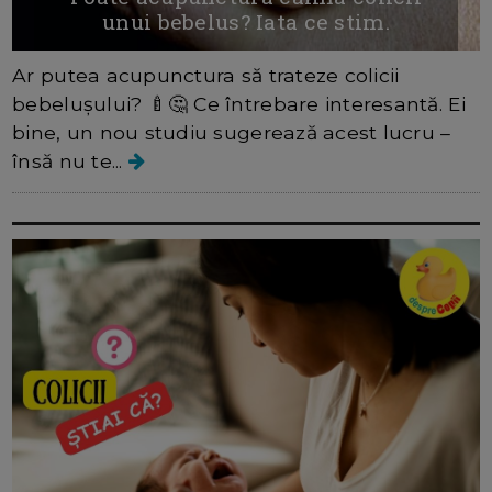
unui bebelus? Iata ce stim.
Ar putea acupunctura să trateze colicii
bebelușului? 🍼🤔 Ce întrebare interesantă. Ei
bine, un nou studiu sugerează acest lucru –
însă nu te...