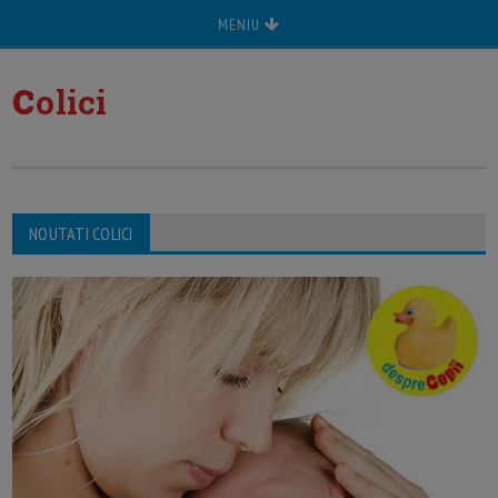
MENIU
c
olici
NOUTATI COLICI