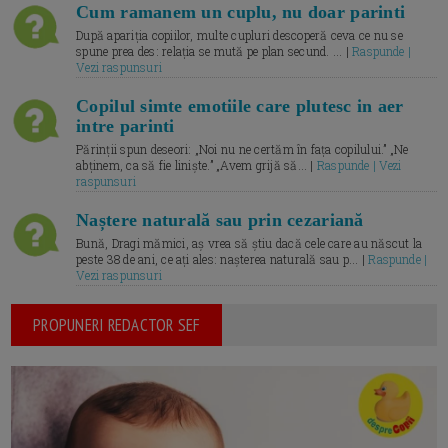
Cum ramanem un cuplu, nu doar parinti
După apariția copiilor, multe cupluri descoperă ceva ce nu se
spune prea des: relația se mută pe plan secund. ... |
Raspunde |
Vezi raspunsuri
Copilul simte emotiile care plutesc in aer
intre parinti
Părinții spun deseori: „Noi nu ne certăm în fața copilului.” „Ne
abținem, ca să fie liniște.” „Avem grijă să... |
Raspunde | Vezi
raspunsuri
Naștere naturală sau prin cezariană
Bună, Dragi mămici, aș vrea să știu dacă cele care au născut la
peste 38 de ani, ce ați ales: nașterea naturală sau p... |
Raspunde |
Vezi raspunsuri
PROPUNERI REDACTOR SEF