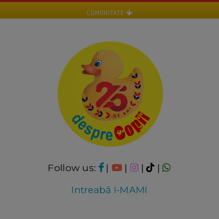
COMUNITATE
Follow us:
|
|
|
|
Intreabă I-MAMI