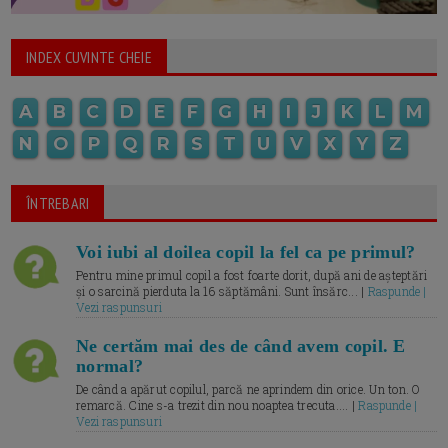
INDEX CUVINTE CHEIE
A
B
C
D
E
F
G
H
I
J
K
L
M
N
O
P
Q
R
S
T
U
V
X
Y
Z
ÎNTREBARI
Voi iubi al doilea copil la fel ca pe primul?
Pentru mine primul copil a fost foarte dorit, după ani de așteptări
și o sarcină pierduta la 16 săptămâni. Sunt însărc... |
Raspunde |
Vezi raspunsuri
Ne certăm mai des de când avem copil. E
normal?
De când a apărut copilul, parcă ne aprindem din orice. Un ton. O
remarcă. Cine s-a trezit din nou noaptea trecuta.... |
Raspunde |
Vezi raspunsuri