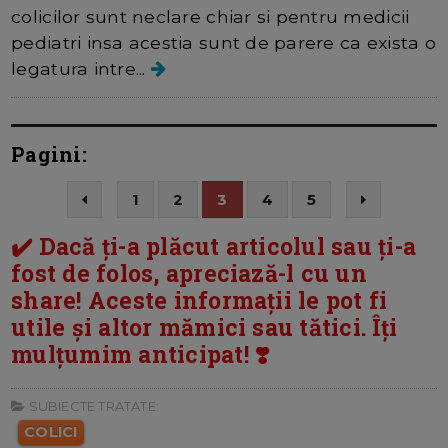
colicilor sunt neclare chiar si pentru medicii
pediatri insa acestia sunt de parere ca exista o
legatura intre...
Pagini:
1
2
3
4
5
✔️ Dacă ți-a plăcut articolul sau ți-a
fost de folos, apreciază-l cu un
share! Aceste informații le pot fi
utile și altor mămici sau tătici. Îți
mulțumim anticipat! ❣️
SUBIECTE TRATATE:
COLICI