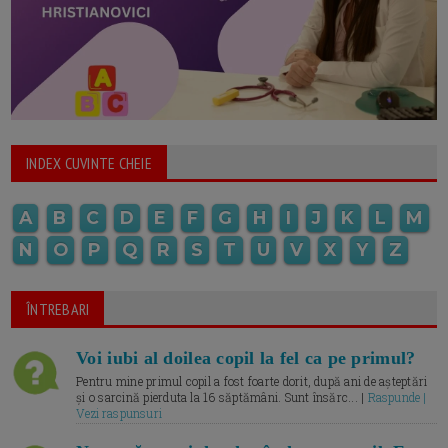
INDEX CUVINTE CHEIE
A
B
C
D
E
F
G
H
I
J
K
L
M
N
O
P
Q
R
S
T
U
V
X
Y
Z
ÎNTREBARI
Voi iubi al doilea copil la fel ca pe primul?
Pentru mine primul copil a fost foarte dorit, după ani de așteptări
și o sarcină pierduta la 16 săptămâni. Sunt însărc... |
Raspunde |
Vezi raspunsuri