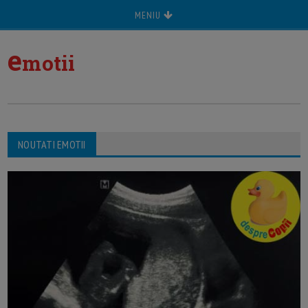
MENIU
e
motii
NOUTATI EMOTII