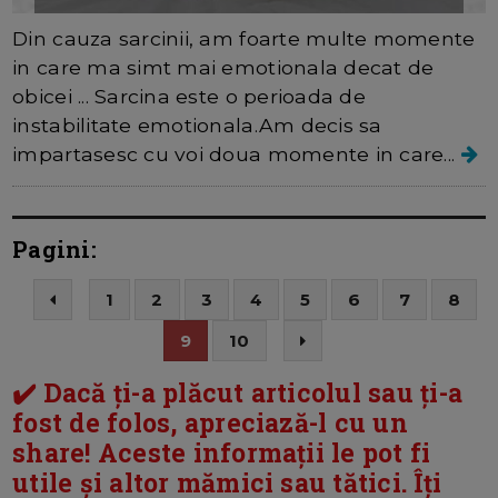
Din cauza sarcinii, am foarte multe momente
in care ma simt mai emotionala decat de
obicei ... Sarcina este o perioada de
instabilitate emotionala.Am decis sa
impartasesc cu voi doua momente in care...
Pagini:
1
2
3
4
5
6
7
8
9
10
✔️ Dacă ți-a plăcut articolul sau ți-a
fost de folos, apreciază-l cu un
share! Aceste informații le pot fi
utile și altor mămici sau tătici. Îți