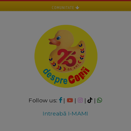
COMUNITATE
Follow us:
|
|
|
|
Intreabă I-MAMI