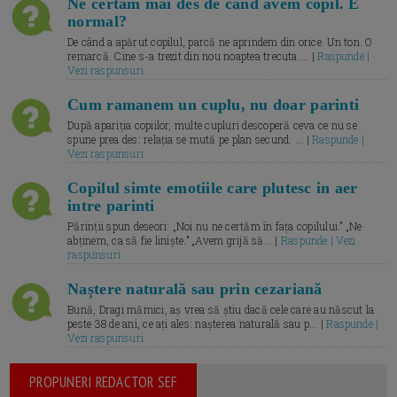
Ne certăm mai des de când avem copil. E
normal?
De când a apărut copilul, parcă ne aprindem din orice. Un ton. O
remarcă. Cine s-a trezit din nou noaptea trecuta.... |
Raspunde |
Vezi raspunsuri
Cum ramanem un cuplu, nu doar parinti
După apariția copiilor, multe cupluri descoperă ceva ce nu se
spune prea des: relația se mută pe plan secund. ... |
Raspunde |
Vezi raspunsuri
Copilul simte emotiile care plutesc in aer
intre parinti
Părinții spun deseori: „Noi nu ne certăm în fața copilului.” „Ne
abținem, ca să fie liniște.” „Avem grijă să... |
Raspunde | Vezi
raspunsuri
Naștere naturală sau prin cezariană
Bună, Dragi mămici, aș vrea să știu dacă cele care au născut la
peste 38 de ani, ce ați ales: nașterea naturală sau p... |
Raspunde |
Vezi raspunsuri
PROPUNERI REDACTOR SEF