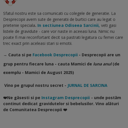
Sfatul nostru este sa comunicati cu colegele de generatie. La
Desprecopii avem sute de generatii de burtici care au legat o
prietenie speciala
.
In sectiunea Odiseea Sarcinii,
veti gasi
listele de gravidute - care vor naste in aceeasi luna. Nimic nu
poate fi mai reconfortant decit sa pastrati legatura cu femei care
trec exact prin aceleasi stari si emotii.
→ Cauta si pe
Facebook Desprecopii
- Desprecopii are un
grup pentru fiecare luna - cauta Mamici de
luna anul
(de
exemplu - Mamici de August 2025)
Vino pe grupul nostru secret -
JURNAL DE SARCINA
❤️Ne găsesti si pe
Instagram Desprecopii
- unde postăm
continut dedicat gravidutelor si bebelusilor. Vino alături
de Comunitatea Desprecopii ❤️