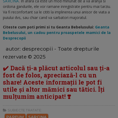
SARCINA
. In afara ca este un mod minunat de a va aranja si
ordona gandurile, ele vor ramane inregistrate pentru mai tarziu.
Va fi reconfortant sa le cititi la implinerea unui anisor de viata a
puiului dvs, sau chiar cand va sarbatori majoratul.
Citeste cum poti primi si tu Geanta Bebelusului:
Geanta
Bebelusului, un cadou pentru proaspetele mamici de la
Desprecopii
autor: desprecopii - Toate drepturile
rezervate © 2025
✔️ Dacă ți-a plăcut articolul sau ți-a
fost de folos, apreciază-l cu un
share! Aceste informații le pot fi
utile și altor mămici sau tătici. Îți
mulțumim anticipat! ❣️
SUBIECTE TRATATE:
PARFUM
SARCINA