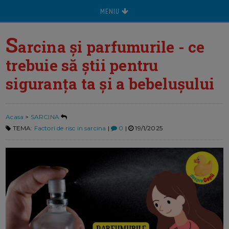
MENIU
S
arcina și parfumurile - ce
trebuie să știi pentru
siguranța ta și a bebelușului
Acasa
>
SARCINA
TEMA:
Factori de risc in sarcina
|
0
|
19/1/2025