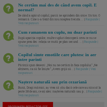
Ne certăm mai des de când avem copil. E
normal?
De când a apărut copilul, parcă ne aprindem din orice. Un ton. O
remarcă. Cine s-a trezit din nou noaptea trecuta.... |
Raspunde |
Vezi raspunsuri
Cum ramanem un cuplu, nu doar parinti
După apariția copiilor, multe cupluri descoperă ceva ce nu se
spune prea des: relația se mută pe plan secund. ... |
Raspunde |
Vezi raspunsuri
Copilul simte emotiile care plutesc in aer
intre parinti
Părinții spun deseori: „Noi nu ne certăm în fața copilului.” „Ne
abținem, ca să fie liniște.” „Avem grijă să... |
Raspunde | Vezi
raspunsuri
Naștere naturală sau prin cezariană
Bună, Dragi mămici, aș vrea să știu dacă cele care au născut la
peste 38 de ani, ce ați ales: nașterea naturală sau p... |
Raspunde |
Vezi raspunsuri
PROPUNERI REDACTOR SEF