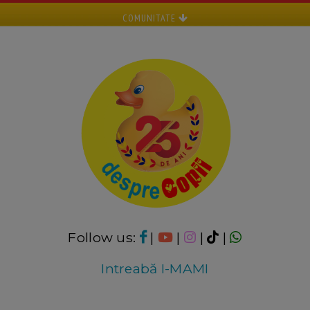
COMUNITATE
Follow us:
|
|
|
|
Intreabă I-MAMI