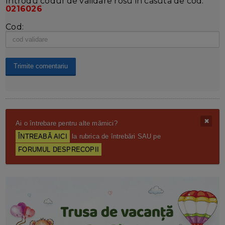
Introdu codul de validare rosu in casuta de cod:
0216026
Cod:
Ai o întrebare pentru alte mămici?
ÎNTREABĂ AICI
la rubrica de întrebări SAU pe
FORUMUL DESPRECOPII