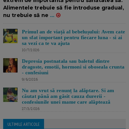
extrem de importantă pentru sănătatea sa.
Alimentele trebuie să fie introduse gradual,
nu trebuie să ne
...
Primul an de viață al bebelușului: Avem cate
un sfat important pentru fiecare luna - si ai
sa vezi ca te va ajuta
10/7/2026
Depresia postnatala sau baletul dintre
dragoste, emotii, hormoni si oboseala crunta
- confesiuni
9/6/2026
Nu am vrut să renunț la alăptare. Si am
căutat până am găsit cauza durerii -
confesiunile unei mame care alăptează
27/3/2026
ULTIMILE ARTICOLE