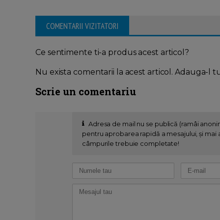
COMENTARII VIZITATORI
Ce sentimente ti-a produs acest articol?
Nu exista comentarii la acest articol. Adauga-l t
Scrie un comentariu
Adresa de mail nu se publică (ramâi anon
pentru aprobarea rapidă a mesajului, și mai al
câmpurile trebuie completate!