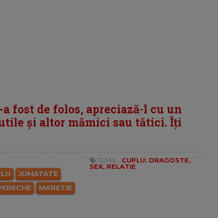
i-a fost de folos, apreciază-l cu un
tile și altor mămici sau tătici. Îți
TEMA:
CUPLU: DRAGOSTE,
SEX, RELATIE
PLU
JUMATATE
PERECHE
MARETIE