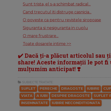
Sunt trista, el s-a schimbat radical...
Cand trecutul iti distruge casnicia...
O poveste ca pentru revistele siropoase
Siguranta si nesiguranta in cuplu
O mare frustrare...
Toate dosarele intime >>
✔️ Dacă ți-a plăcut articolul sau ț
share! Aceste informații le pot fi u
mulțumim anticipat! ❣️
SUBIECTE TRATATE:
SUFLET
PERECHE
DRAGOSTE
IUBIRE
CU
VIATA
A IUBI
DESPRE DRAGOSTE
SUFLET 
INSEMNATATE
IUBIRE NECONDITIONATA