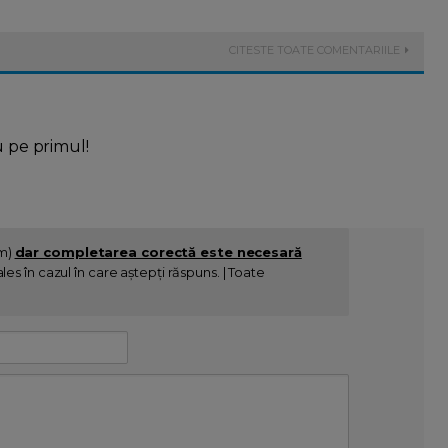
CITESTE TOATE COMENTARIILE
u pe primul!
im)
dar completarea corectă este necesară
es în cazul în care aștepți răspuns. | Toate