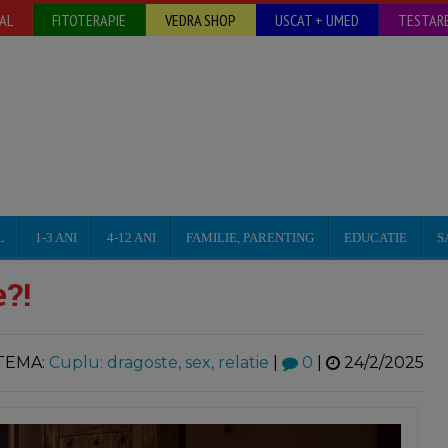
AL
FITOTERAPIE
VEDRA SHOP
USCAT + UMED
TESTARE
L
1-3 ANI
4-12 ANI
FAMILIE, PARENTING
EDUCATIE
S
e?!
TEMA:
Cuplu: dragoste, sex, relatie
|
0
|
24/2/2025