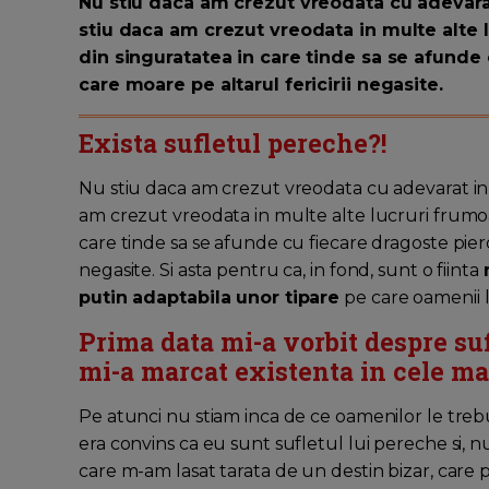
Nu stiu daca am crezut vreodata cu adevarat
stiu daca am crezut vreodata in multe alte 
din singuratatea in care tinde sa se afunde 
care moare pe altarul fericirii negasite.
Exista sufletul pereche?!
Nu stiu daca am crezut vreodata cu adevarat in 
am crezut vreodata in multe alte lucruri frumoa
care tinde sa se afunde cu fiecare dragoste pierd
negasite. Si asta pentru ca, in fond, sunt o fiinta
putin adaptabila unor tipare
pe care oamenii l
Prima data mi-a vorbit despre su
mi-a marcat existenta in cele ma
Pe atunci nu stiam inca de ce oamenilor le treb
era convins ca eu sunt sufletul lui pereche si, n
care m-am lasat tarata de un destin bizar, care par