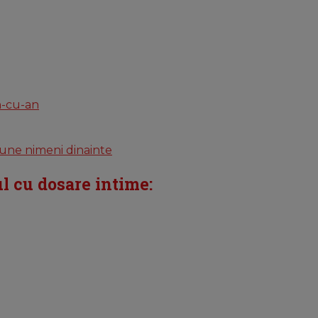
n-cu-an
spune nimeni dinainte
l cu dosare intime: