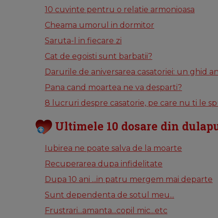
10 cuvinte pentru o relatie armonioasa
Cheama umorul in dormitor
Saruta-l in fiecare zi
Cat de egoisti sunt barbatii?
Darurile de aniversarea casatoriei: un ghid a
Pana cand moartea ne va desparti?
8 lucruri despre casatorie, pe care nu ti le 
Ultimele 10 dosare din dulapu
Iubirea ne poate salva de la moarte
Recuperarea dupa infidelitate
Dupa 10 ani ...in patru mergem mai departe
Sunt dependenta de sotul meu...
Frustrari...amanta...copil mic...etc