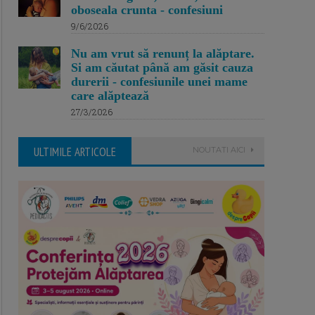
oboseala crunta - confesiuni
9/6/2026
Nu am vrut să renunț la alăptare.
Si am căutat până am găsit cauza
durerii - confesiunile unei mame
care alăptează
27/3/2026
ULTIMILE ARTICOLE
NOUTATI AICI