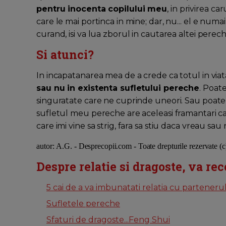
pentru inocenta copilului meu
, in privirea c
care le mai portinca in mine; dar, nu... el e numai
curand, isi va lua zborul in cautarea altei perechi
Si atunci?
In incapatanarea mea de a crede ca totul in viat
sau nu in existenta sufletului pereche
. Poat
singuratate care ne cuprinde uneori. Sau poate
sufletul meu pereche are aceleasi framantari ca
care imi vine sa strig, fara sa stiu daca vreau sa
autor: A.G. - Desprecopii.com - Toate drepturile rezervate (
Despre relatie si dragoste, va re
5 cai de a va imbunatati relatia cu parteneru
Sufletele pereche
Sfaturi de dragoste...Feng Shui