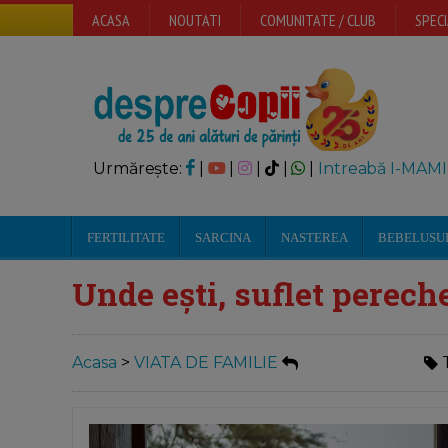
ACASA
NOUTATI
COMUNITATE / CLUB
SPECI
Urmărește:
|
|
|
|
|
Intreabă I-MAMI
FERTILITATE
SARCINA
NASTEREA
BEBELUSU
Unde ești, suflet perech
Acasa
>
VIATA DE FAMILIE