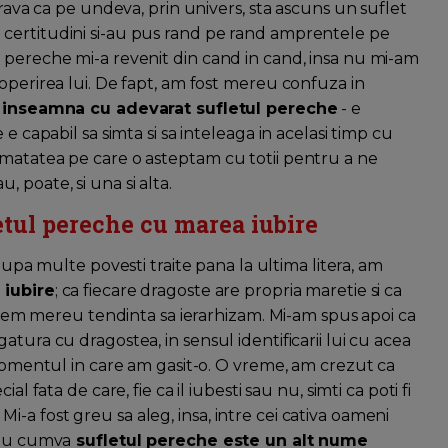
irava ca pe undeva, prin univers, sta ascuns un suflet
i si certitudini si-au pus rand pe rand amprentele pe
 pereche mi-a revenit din cand in cand, insa nu mi-am
operirea lui. De fapt, am fost mereu confuza in
 inseamna cu adevarat sufletul pereche
- e
e capabil sa simta si sa inteleaga in acelasi timp cu
umatatea pe care o asteptam cu totii pentru a ne
 poate, si una si alta.
etul pereche cu marea iubire
dupa multe povesti traite pana la ultima litera, am
 iubire
; ca fiecare dragoste are propria maretie si ca
, avem mereu tendinta sa ierarhizam. Mi-am spus apoi ca
tura cu dragostea, in sensul identificarii lui cu acea
 momentul in care am gasit-o. O vreme, am crezut ca
l fata de care, fie ca il iubesti sau nu, simti ca poti fi
. Mi-a fost greu sa aleg, insa, intre cei cativa oameni
 nu cumva
sufletul pereche este un alt nume