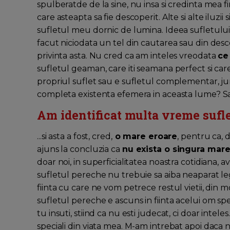
spulberatde de la sine, nu insa si credinta mea f
care asteapta sa fie descoperit. Alte si alte iluzi
sufletul meu dornic de lumina. Ideea sufletului
facut niciodata un tel din cautarea sau din desc
privinta asta. Nu cred ca am inteles vreodata
ce
sufletul geaman, care iti seamana perfect si care 
propriul suflet sau e sufletul complementar, j
completa existenta efemera in aceasta lume? Sau,
Am identificat multa vreme sufl
...si asta a fost, cred,
o mare eroare
, pentru ca, 
ajuns la concluzia ca
nu exista o singura mare
doar noi, in superficialitatea noastra cotidiana
sufletul pereche nu trebuie sa aiba neaparat lega
fiinta cu care ne vom petrece restul vietii, din
sufletul pereche e ascuns in fiinta acelui om specia
tu insuti, stiind ca nu esti judecat, ci doar inteles
speciali din viata mea. M-am intrebat apoi daca