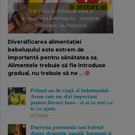
11 NU-uri in diversificarea și
alimentația bebelușului - conform
Academiei de Pediatrie
16/7/2026
AUTOR: EDITOR DC.
Diversificarea alimentației
bebelușului este extrem de
importantă pentru sănătatea sa.
Alimentele trebuie să fie introduse
gradual, nu trebuie să ne
...
Primul an de viață al bebelușului:
Avem cate un sfat important
pentru fiecare luna - si ai sa vezi ca
te va ajuta
10/7/2026
Depresia postnatala sau baletul
dintre dragoste, emotii, hormoni si