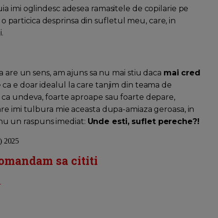
aruia imi oglindesc adesea ramasitele de copilarie pe
 o particica desprinsa din sufletul meu, care, in
.
a are un sens, am ajuns sa nu mai stiu daca
mai cred
e ca e doar idealul la care tanjim din teama de
 ca undeva, foarte aproape sau foarte depare,
re imi tulbura mie aceasta dupa-amiaza geroasa, in
u nu un raspuns imediat:
Unde esti, suflet pereche?!
c) 2025
comandam sa cititi
l