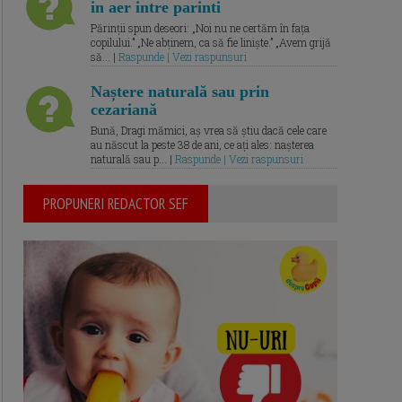
in aer intre parinti
Părinții spun deseori: „Noi nu ne certăm în fața
copilului.” „Ne abținem, ca să fie liniște.” „Avem grijă
să... |
Raspunde | Vezi raspunsuri
Naștere naturală sau prin
cezariană
Bună, Dragi mămici, aș vrea să știu dacă cele care
au născut la peste 38 de ani, ce ați ales: nașterea
naturală sau p... |
Raspunde | Vezi raspunsuri
PROPUNERI REDACTOR SEF