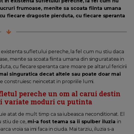
 in existenta sufletului pereche, la fel cum nu
lucruri frumoase, menite sa scoata fiinta umana
cu fiecare dragoste pierduta, cu fiecare speranta
existenta sufletului pereche, la fel cum nu stiu daca
se, menite sa scoata fiinta umana din singuratatea in
uta, cu fiecare speranta care moare pe altarul fericirii
mai singuratica decat altele sau poate doar mai
e construiesc neincetat in propriile lumi.
fletul pereche un om al carui destin
i variate moduri cu putinta
uie atat de mult timp ca sa iubeasca neconditionat. El
u stiu de ce,
mi-a fost teama sa ii spulber iluzia
in
ca vroia sa imi faca in ciuda. Mai tarziu, iluzia s-a