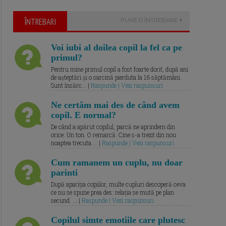
ÎNTREBARI
PUNE O ÎNTREBARE
Voi iubi al doilea copil la fel ca pe
primul?
Pentru mine primul copil a fost foarte dorit, după ani
de așteptări și o sarcină pierduta la 16 săptămâni.
Sunt însărc... |
Raspunde | Vezi raspunsuri
Ne certăm mai des de când avem
copil. E normal?
De când a apărut copilul, parcă ne aprindem din
orice. Un ton. O remarcă. Cine s-a trezit din nou
noaptea trecuta.... |
Raspunde | Vezi raspunsuri
Cum ramanem un cuplu, nu doar
parinti
După apariția copiilor, multe cupluri descoperă ceva
ce nu se spune prea des: relația se mută pe plan
secund. ... |
Raspunde | Vezi raspunsuri
Copilul simte emotiile care plutesc