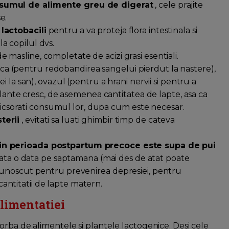
nsumul de alimente greu de digerat
, cele prajite
e.
lactobacili
pentru a va proteja flora intestinala si
la copilul dvs.
 de masline, completate de acizi grasi esentiali.
ica (pentru redobandirea sangelui pierdut la nastere),
 la san), ovazul (pentru a hrani nervii si pentru a
plante cresc, de asemenea cantitatea de lapte, asa ca
 micsorati consumul lor, dupa cum este necesar.
terii
, evitati sa luati ghimbir timp de cateva
 in perioada postpartum precoce este supa de pui
umata o data pe saptamana (mai des de atat poate
cunoscut pentru prevenirea depresiei, pentru
 cantitatii de lapte matern.
alimentatiei
orba de alimentele si plantele lactogenice. Desi cele