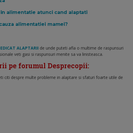
za
in alimentatie atunci cand alaptati
 cauza alimentatiei mamei?
EDICAT ALAPTARII
de unde puteti afla o multime de raspunsuri
ionale veti gasi si raspunsuri menite sa va linisteasca.
rii pe forumul Desprecopii:
i citi despre multe probleme in alaptare si sfaturi foarte utile de