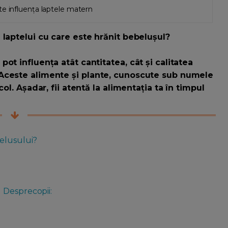
te influența laptele matern
 laptelui cu care este hrănit bebelușul?
ot influența atât cantitatea, cât și calitatea
Aceste alimente și plante, cunoscute sub numele
ol. Așadar, fii atentă la alimentația ta în timpul
belusului?
 Desprecopii: