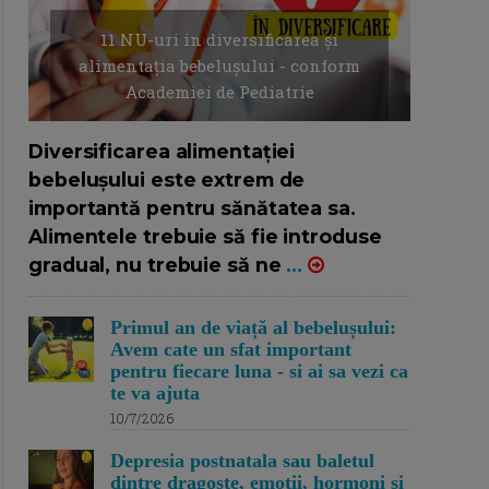
11 NU-uri in diversificarea și
alimentația bebelușului - conform
Academiei de Pediatrie
16/7/2026
AUTOR: EDITOR DC.
Diversificarea alimentației
bebelușului este extrem de
importantă pentru sănătatea sa.
Alimentele trebuie să fie introduse
gradual, nu trebuie să ne
...
Primul an de viață al bebelușului:
Avem cate un sfat important
pentru fiecare luna - si ai sa vezi ca
te va ajuta
10/7/2026
Depresia postnatala sau baletul
dintre dragoste, emotii, hormoni si