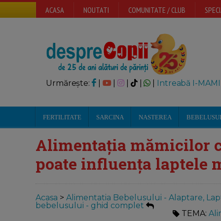
ACASA
NOUTATI
COMUNITATE / CLUB
SPECI
Urmărește:
|
|
|
|
|
Intreabă I-MAMI
FERTILITATE
SARCINA
NASTEREA
BEBELUSU
Alimentația mămicilor c
poate influența laptele 
Acasa
>
Alimentatia Bebelusului - Alaptare, Lap
bebelusului - ghid complet
TEMA:
Ali