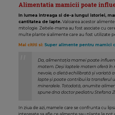
Alimentatia mamicii poate influe
In lumea intreaga si de-a lungul istoriei, 
cantitatea de lapte.
Valoarea acestor alimente a
mitologie. Zeitele-mama au fost asociate cu cere
multe plante si alimente care au fost utilizate 
Mai cititi si:
Super alimente pentru mamici c
Da, alimentația mamei poate influența
matern. Deși laptele matern oferă în 
nevoie, o dietă echilibrată și variat
lapte și poate contribui la transferul u
mineralele. Totodată, anumite aliment
spune dna doctor pediatru Stefana Za
In ziua de azi, mamele care se confrunta cu lips
interesate sa afle ce alimente sau plante le pot 