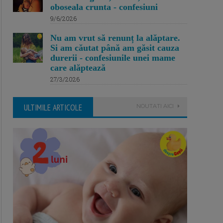
oboseala crunta - confesiuni
9/6/2026
Nu am vrut să renunț la alăptare.
Si am căutat până am găsit cauza
durerii - confesiunile unei mame
care alăptează
27/3/2026
ULTIMILE ARTICOLE
NOUTATI AICI