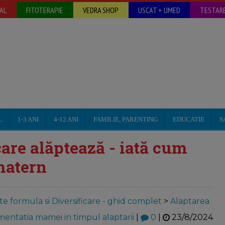
AL
FITOTERAPIE
VEDRA SHOP
USCAT + UMED
TESTARE
L
1-3 ANI
4-12 ANI
FAMILIE, PARENTING
EDUCATIE
S
are alăptează - iată cum
matern
te formula si Diversificare - ghid complet
>
Alaptarea
mentatia mamei in timpul alaptarii
|
0
|
23/8/2024