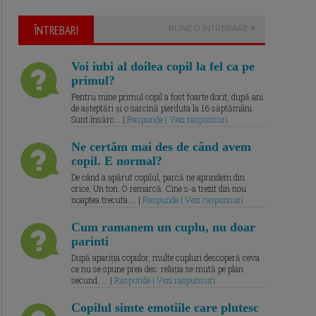
ÎNTREBARI
PUNE O ÎNTREBARE
Voi iubi al doilea copil la fel ca pe
primul?
Pentru mine primul copil a fost foarte dorit, după ani
de așteptări și o sarcină pierduta la 16 săptămâni.
Sunt însărc... |
Raspunde | Vezi raspunsuri
Ne certăm mai des de când avem
copil. E normal?
De când a apărut copilul, parcă ne aprindem din
orice. Un ton. O remarcă. Cine s-a trezit din nou
noaptea trecuta.... |
Raspunde | Vezi raspunsuri
Cum ramanem un cuplu, nu doar
parinti
După apariția copiilor, multe cupluri descoperă ceva
ce nu se spune prea des: relația se mută pe plan
secund. ... |
Raspunde | Vezi raspunsuri
Copilul simte emotiile care plutesc