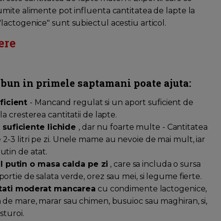
mite alimente pot influenta cantitatea de lapte la
actogenice" sunt subiectul acestiu articol.
ere
bun in primele saptamani poate ajuta:
ficient
- Mancand regulat si un aport suficient de
la cresterea cantitatii de lapte.
suficiente lichide
, dar nu foarte multe - Cantitatea
2-3 litri pe zi. Unele mame au nevoie de mai mult, iar
utin de atat.
l putin o masa calda pe zi
, care sa includa o sursa
portie de salata verde, orez sau mei, si legume fierte.
ati moderat mancarea
cu condimente lactogenice,
ea de mare, marar sau chimen, busuioc sau maghiran, si,
sturoi.