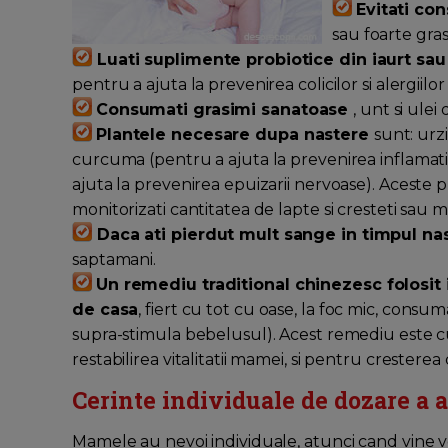
Evitati co
sau foarte gras
Luati suplimente probiotice din iaurt sau 
pentru a ajuta la prevenirea colicilor si alergiilor 
Consumati grasimi sanatoase
, unt si ulei
Plantele necesare dupa nastere
sunt: urz
curcuma (pentru a ajuta la prevenirea inflamatiei
ajuta la prevenirea epuizarii nervoase). Aceste 
monitorizati cantitatea de lapte si cresteti sau
Daca ati pierdut mult sange in timpul nas
saptamani.
Un remediu traditional chinezesc folosit
de casa
, fiert cu tot cu oase, la foc mic, cons
supra-stimula bebelusul). Acest remediu este 
restabilirea vitalitatii mamei, si pentru cresterea
Cerinte individuale de dozare a 
Mamele au nevoi individuale, atunci cand vine v