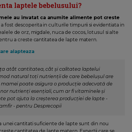
nta laptele bebelusului?
mamele au invatat ca anumite alimente pot creste
 fost descoperita in culturile timpurii si evidentiata in
alele de orz, migdale, nuca de cocos, lotusul si alte
pentru a creste cantitatea de lapte matern.
are alapteaza
 atât cantitatea, cât și calitatea laptelui
mod natural toți nutrienții de care bebelușul are
ă a mamei poate asigura o producție adecvată de
nor nutrienți esențiali, cum ar fi vitaminele și
e pot ajuta la creșterea producției de lapte -
mfir - pentru Desprecopii
a unei cantitati suficiente de lapte sunt din nou
creste cantitatea de lapte matern. Expertii care se