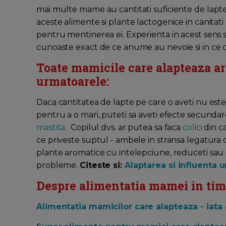
mai multe mame au cantitati suficiente de lapte 
aceste alimente si plante lactogenice in canitat
pentru mentinerea ei. Experienta in acest sens s
cunoaste exact de ce anume au nevoie si in ce c
Toate mamicile care alapteaza ar 
urmatoarele:
Daca cantitatea de lapte pe care o aveti nu este
pentru a o mari, puteti sa aveti efecte secundar
mastita
. Copilul dvs. ar putea sa faca
colici
din ca
ce priveste suptul - ambele in stransa legatura c
plante aromatice cu intelepciune, reduceti sau 
probleme.
Citeste si:
Alaptarea si influenta 
Despre alimentatia mamei in timpu
Alimentatia mamicilor care alapteaza - iata