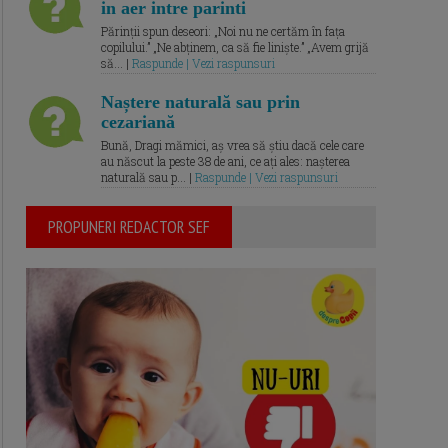
in aer intre parinti
Părinții spun deseori: „Noi nu ne certăm în fața
copilului.” „Ne abținem, ca să fie liniște.” „Avem grijă
să... |
Raspunde | Vezi raspunsuri
Naștere naturală sau prin
cezariană
Bună, Dragi mămici, aș vrea să știu dacă cele care
au născut la peste 38 de ani, ce ați ales: nașterea
naturală sau p... |
Raspunde | Vezi raspunsuri
PROPUNERI REDACTOR SEF