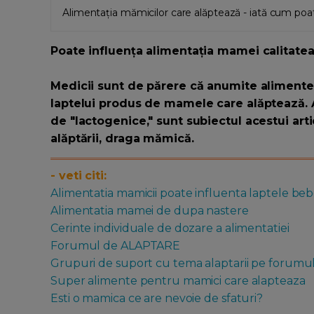
Alimentația mămicilor care alăptează - iată cum poa
Poate influența alimentația mamei calitatea
Medicii sunt de părere că anumite alimente p
laptelui produs de mamele care alăptează. 
de "lactogenice," sunt subiectul acestui artic
alăptării, draga mămică.
- veti citi:
Alimentatia mamicii poate influenta laptele be
Alimentatia mamei de dupa nastere
Cerinte individuale de dozare a alimentatiei
Forumul de ALAPTARE
Grupuri de suport cu tema alaptarii pe forumul
Super alimente pentru mamici care alapteaza
Esti o mamica ce are nevoie de sfaturi?