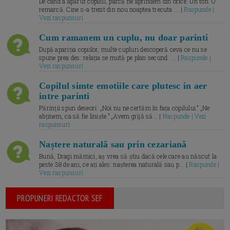
De când a apărut copilul, parcă ne aprindem din orice. Un ton. O
remarcă. Cine s-a trezit din nou noaptea trecuta.... |
Raspunde |
Vezi raspunsuri
Cum ramanem un cuplu, nu doar parinti
După apariția copiilor, multe cupluri descoperă ceva ce nu se
spune prea des: relația se mută pe plan secund. ... |
Raspunde |
Vezi raspunsuri
Copilul simte emotiile care plutesc in aer
intre parinti
Părinții spun deseori: „Noi nu ne certăm în fața copilului.” „Ne
abținem, ca să fie liniște.” „Avem grijă să... |
Raspunde | Vezi
raspunsuri
Naștere naturală sau prin cezariană
Bună, Dragi mămici, aș vrea să știu dacă cele care au născut la
peste 38 de ani, ce ați ales: nașterea naturală sau p... |
Raspunde |
Vezi raspunsuri
PROPUNERI REDACTOR SEF