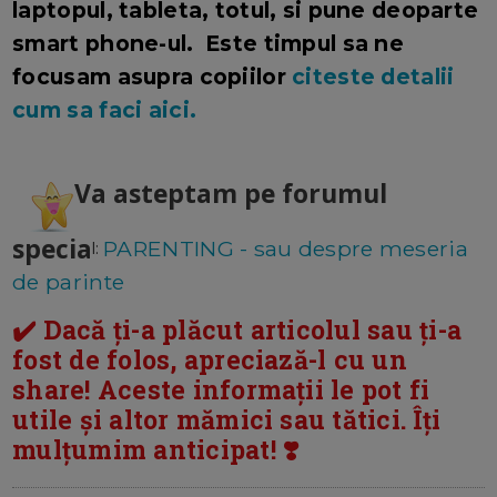
laptopul, tableta, totul, si pune deoparte
smart phone-ul. Este timpul sa ne
focusam asupra copiilor
citeste detalii
cum sa faci aici.
Va asteptam pe forumul
specia
PARENTING - sau despre meseria
l:
de parinte
✔️ Dacă ți-a plăcut articolul sau ți-a
fost de folos, apreciază-l cu un
share! Aceste informații le pot fi
utile și altor mămici sau tătici. Îți
mulțumim anticipat! ❣️