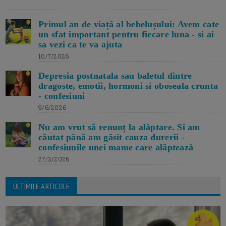
Primul an de viață al bebelușului: Avem cate
un sfat important pentru fiecare luna - si ai
sa vezi ca te va ajuta
10/7/2026
Depresia postnatala sau baletul dintre
dragoste, emotii, hormoni si oboseala crunta
- confesiuni
9/6/2026
Nu am vrut să renunț la alăptare. Si am
căutat până am găsit cauza durerii -
confesiunile unei mame care alăptează
27/3/2026
ULTIMILE ARTICOLE