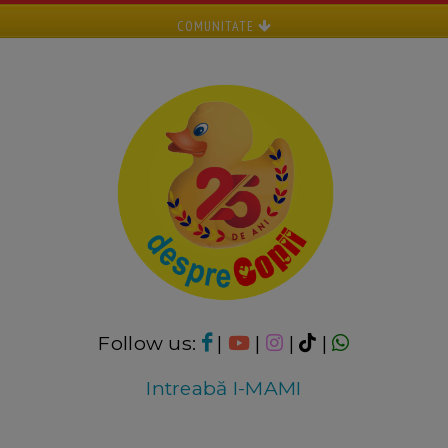
COMUNITATE
Follow us:
|
|
|
|
Intreabă I-MAMI