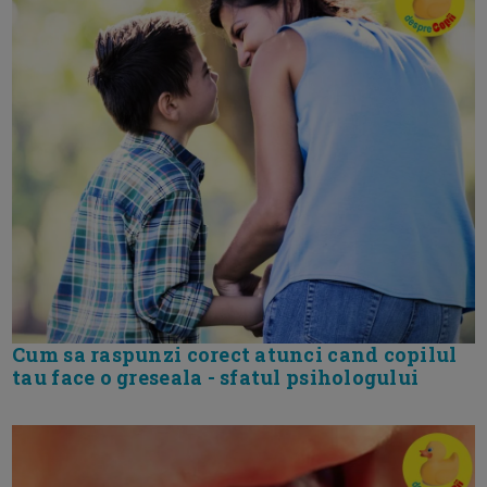
Cum sa raspunzi corect atunci cand copilul
tau face o greseala - sfatul psihologului