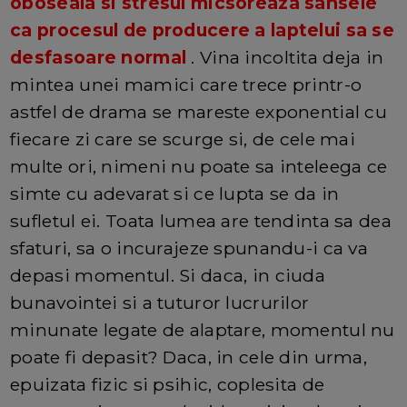
oboseala si stresul micsoreaza sansele
ca procesul de producere a laptelui sa se
desfasoare normal
. Vina incoltita deja in
mintea unei mamici care trece printr-o
astfel de drama se mareste exponential cu
fiecare zi care se scurge si, de cele mai
multe ori, nimeni nu poate sa inteleega ce
simte cu adevarat si ce lupta se da in
sufletul ei. Toata lumea are tendinta sa dea
sfaturi, sa o incurajeze spunandu-i ca va
depasi momentul. Si daca, in ciuda
bunavointei si a tuturor lucrurilor
minunate legate de alaptare, momentul nu
poate fi depasit? Daca, in cele din urma,
epuizata fizic si psihic, coplesita de