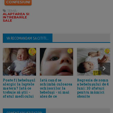
CONFESIUNI
TEMA:
ALAPTAREA SI
INTREBARILE
SALE
VA RECOMANDAM SA CITITI...
Iată cand se
Regresia de somn
Poate fi bebelușul
schimbă culoarea
a bebelușului de 4
alergic la laptele
ochisorilor la
luni: 10 sfaturi
matern? Iată ce
bebeluși - si mai
pentru mămici
trebuie să știi -
ales de ce
obosite
sfatul medicului