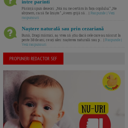
intre parinti
Părinții spun deseori: „Noi nu ne certăm în fața copilului.” „Ne
abținem, ca să fie liniște.” „Avem grijă să... |
Raspunde | Vezi
raspunsuri
Naștere naturală sau prin cezariană
Bună, Dragi mămici, aș vrea să știu dacă cele care au născut la
peste 38 de ani, ce ați ales: nașterea naturală sau p... |
Raspunde |
Vezi raspunsuri
PROPUNERI REDACTOR SEF