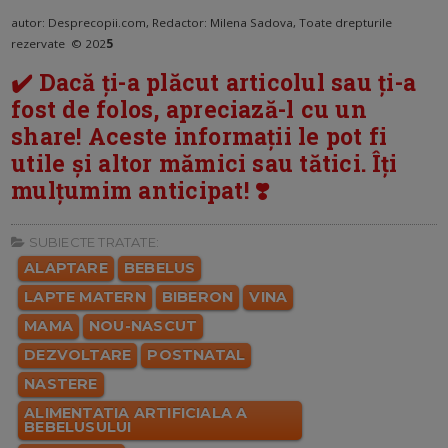
autor: Desprecopii.com, Redactor: Milena Sadova, Toate drepturile
rezervate © 202
5
✔️ Dacă ți-a plăcut articolul sau ți-a
fost de folos, apreciază-l cu un
share! Aceste informații le pot fi
utile și altor mămici sau tătici. Îți
mulțumim anticipat! ❣️
SUBIECTE TRATATE:
ALAPTARE
BEBELUS
LAPTE MATERN
BIBERON
VINA
MAMA
NOU-NASCUT
DEZVOLTARE
POSTNATAL
NASTERE
ALIMENTATIA ARTIFICIALA A
BEBELUSULUI