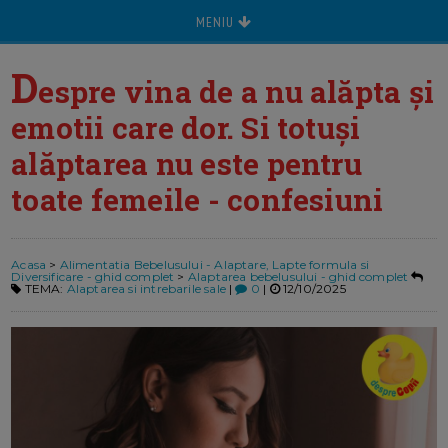
MENIU
D
espre vina de a nu alăpta și
emotii care dor. Si totuși
alăptarea nu este pentru
toate femeile - confesiuni
Acasa
>
Alimentatia Bebelusului - Alaptare, Lapte formula si
Diversificare - ghid complet
>
Alaptarea bebelusului - ghid complet
TEMA:
Alaptarea si intrebarile sale
|
0
|
12/10/2025