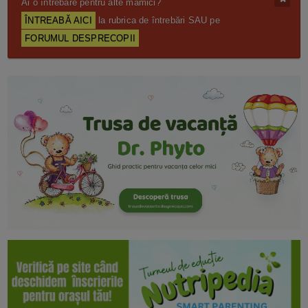
Ai o întrebare pentru alte mămici?
ÎNTREABĂ AICI
la rubrica de întrebări SAU pe
FORUMUL DESPRECOPII