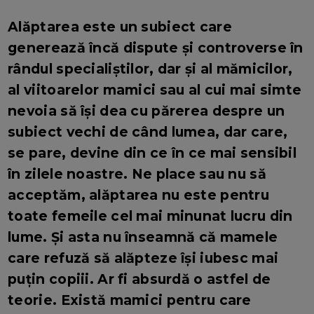
Alăptarea este un subiect care
generează încă dispute și controverse în
rândul specialiștilor, dar și al mămicilor,
al viitoarelor mamici sau al cui mai simte
nevoia să își dea cu părerea despre un
subiect vechi de când lumea, dar care,
se pare, devine din ce în ce mai sensibil
în zilele noastre. Ne place sau nu să
acceptăm, alăptarea nu este pentru
toate femeile cel mai minunat lucru din
lume. Și asta nu înseamnă că mamele
care refuză să alăpteze își iubesc mai
puțin copiii. Ar fi absurdă o astfel de
teorie. Există mamici pentru care