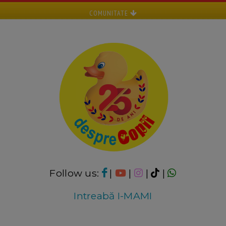
COMUNITATE
Follow us:
|
|
|
|
Intreabă I-MAMI