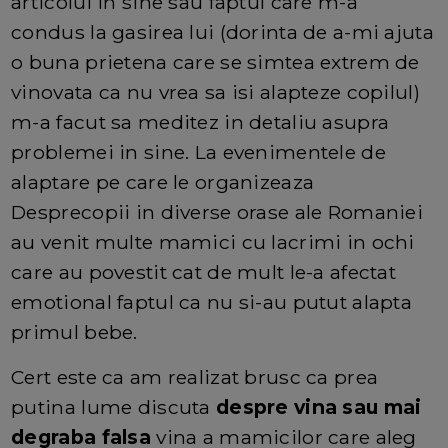
articolul in sine sau faptul care m-a
condus la gasirea lui (dorinta de a-mi ajuta
o buna prietena care se simtea extrem de
vinovata ca nu vrea sa isi alapteze copilul)
m-a facut sa meditez in detaliu asupra
problemei in sine. La evenimentele de
alaptare pe care le organizeaza
Desprecopii in diverse orase ale Romaniei
au venit multe mamici cu lacrimi in ochi
care au povestit cat de mult le-a afectat
emotional faptul ca nu si-au putut alapta
primul bebe.
Cert este ca am realizat brusc ca prea
putina lume discuta
despre vina sau mai
degraba falsa
vina a mamicilor care aleg