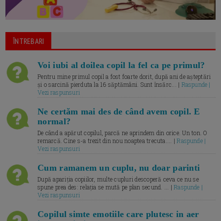
ÎNTREBARI
Voi iubi al doilea copil la fel ca pe primul?
Pentru mine primul copil a fost foarte dorit, după ani de așteptări
și o sarcină pierduta la 16 săptămâni. Sunt însărc... |
Raspunde |
Vezi raspunsuri
Ne certăm mai des de când avem copil. E
normal?
De când a apărut copilul, parcă ne aprindem din orice. Un ton. O
remarcă. Cine s-a trezit din nou noaptea trecuta.... |
Raspunde |
Vezi raspunsuri
Cum ramanem un cuplu, nu doar parinti
După apariția copiilor, multe cupluri descoperă ceva ce nu se
spune prea des: relația se mută pe plan secund. ... |
Raspunde |
Vezi raspunsuri
Copilul simte emotiile care plutesc in aer