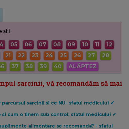
 afli
4
05
06
07
08
09
10
11
12
21
22
23
24
25
26
27
28
36
37
38
39
40
ALĂPTEZ
timpul sarcinii, vă recomandăm să mai
 parcursul sarcinii si ce NU- sfatul medicului ✔
e si cum o tinem sub control: sfatul medicului ✔
suplimente alimentare se recomanda? - sfatul