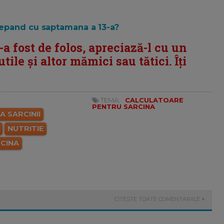
ncepand cu saptamana a 13-a?
i-a fost de folos, apreciază-l cu un
tile și altor mămici sau tătici. Îți
TEMA:
CALCULATOARE
PENTRU SARCINA
A SARCINII
NUTRITIE
RCINA
CITESTE TOATE COMENTARIILE