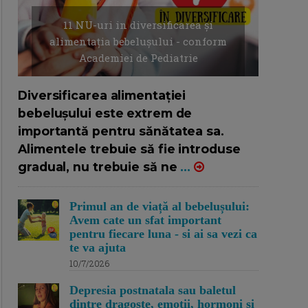
11 NU-uri in diversificarea și
alimentația bebelușului - conform
Academiei de Pediatrie
16/7/2026
AUTOR: EDITOR DC.
Diversificarea alimentației
bebelușului este extrem de
importantă pentru sănătatea sa.
Alimentele trebuie să fie introduse
gradual, nu trebuie să ne
...
Primul an de viață al bebelușului:
Avem cate un sfat important
pentru fiecare luna - si ai sa vezi ca
te va ajuta
10/7/2026
Depresia postnatala sau baletul
dintre dragoste, emotii, hormoni si