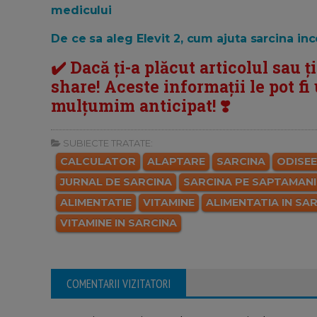
medicului
De ce sa aleg Elevit 2, cum ajuta sarcina i
✔️ Dacă ți-a plăcut articolul sau ț
share! Aceste informații le pot fi u
mulțumim anticipat! ❣️
SUBIECTE TRATATE:
CALCULATOR
ALAPTARE
SARCINA
ODISEE
JURNAL DE SARCINA
SARCINA PE SAPTAMANI
ALIMENTATIE
VITAMINE
ALIMENTATIA IN SA
VITAMINE IN SARCINA
COMENTARII VIZITATORI