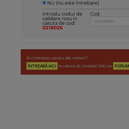
NU (nu este întrebare)
Introdu codul de
Cod:
validare rosu in
casuta de cod:
0218026
Ai o întrebare pentru alte mămici?
ÎNTREABĂ AICI
la rubrica de întrebări SAU pe
FORUM