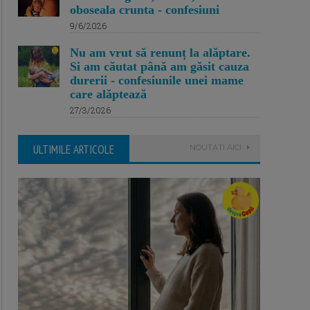
oboseala crunta - confesiuni
9/6/2026
Nu am vrut să renunț la alăptare.
Si am căutat până am găsit cauza
durerii - confesiunile unei mame
care alăptează
27/3/2026
ULTIMILE ARTICOLE
NOUTATI AICI