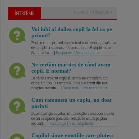
ÎNTREBARI
PUNE O ÎNTREBARE
Voi iubi al doilea copil la fel ca pe
primul?
Pentru mine primul copil a fost foarte dorit, după ani
de așteptări și o sarcină pierduta la 16 săptămâni.
Sunt însărc... |
Raspunde | Vezi raspunsuri
Ne certăm mai des de când avem
copil. E normal?
De când a apărut copilul, parcă ne aprindem din
orice. Un ton. O remarcă. Cine s-a trezit din nou
noaptea trecuta.... |
Raspunde | Vezi raspunsuri
Cum ramanem un cuplu, nu doar
parinti
După apariția copiilor, multe cupluri descoperă ceva
ce nu se spune prea des: relația se mută pe plan
secund. ... |
Raspunde | Vezi raspunsuri
Copilul simte emotiile care plutesc