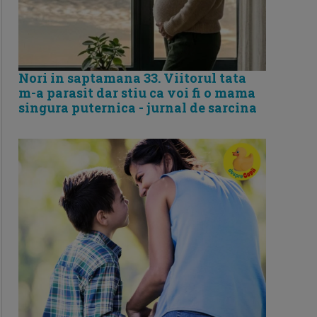
Nori in saptamana 33. Viitorul tata
m-a parasit dar stiu ca voi fi o mama
singura puternica - jurnal de sarcina