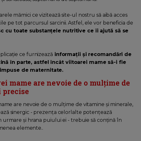
arele mămici ce vizitează site-ul nostru să aibă acces
utile pe tot parcursul sarcinii. Astfel, ele vor beneficia de
sc cu toate substanțele nutritive ce îi ajută să se
plicație ce furnizează
informații și recomandări de
nă în parte, astfel încât viitoarei mame să-i fie
e impuse de maternitate.
oarei mame are nevoie de o mulțime de
i precise
ei mame are nevoie de o mulțime de vitamine și minerale,
nează sinergic - prezența celorlalte potențează
n urmare și hrana puiului ei - trebuie să conțină în
emenea elemente..