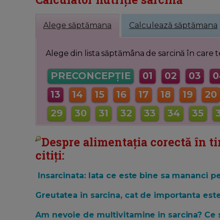
Alege săptămana
Calculează săptămana
Alege din lista săptămâna de sarcină în care te
PRECONCEPȚIE
01
02
03
0
13
14
15
16
17
18
19
20
29
30
31
32
33
34
35
Despre alimentația corectă în 
citiți:
Insarcinata: Iata ce este bine sa mananci pe
Greutatea in sarcina, cat de importanta est
Am nevoie de multivitamine in sarcina? Ce 