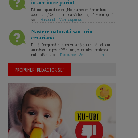
in aer intre parinti
Părinții spun deseori: „Noi nu ne certăm în fața
copilului.” „Ne abținem, ca să fie liniște.” „Avem grijă
să... |
Raspunde | Vezi raspunsuri
Naștere naturală sau prin
cezariană
Bună, Dragi mămici, aș vrea să știu dacă cele care
au născut la peste 38 de ani, ce ați ales: nașterea
naturală sau p... |
Raspunde | Vezi raspunsuri
PROPUNERI REDACTOR SEF