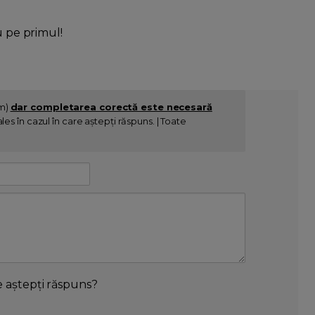
u pe primul!
im)
dar completarea corectă este necesară
es în cazul în care aștepți răspuns. | Toate
e aștepți răspuns?