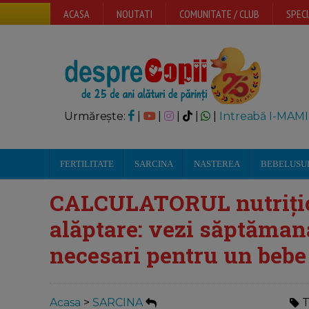
ACASA
NOUTATI
COMUNITATE / CLUB
SPECI
Urmărește:
|
|
|
|
|
Intreabă I-MAMI
FERTILITATE
SARCINA
NASTEREA
BEBELUSU
CALCULATORUL nutrițion
alăptare: vezi săptămana
necesari pentru un bebe
Acasa
>
SARCINA
T