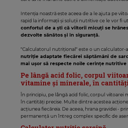
Intenția noastră este aceea de a le ajuta pe viito
rapid la informații și soluții nutritive ce le vor fi 
confortul de a ști că viitorii micuți se hrăne
dezvolte sănătos și în siguranță.
"Calculatorul nutrițional" este o un calculator-a
nutriție adaptate fiecărei săptămâni de sarci
mai ușor să respecte noile cerințe nutritiv
Pe lângă acid folic, corpul viit
vitamine și minerale, în cantităț
În principiu, pe lângă acid folic, corpul viitoar
în cantități precise. Multe dintre acestea acțio
acțiunea fiecăreia. De aceea, hrana gravidei - pri
permanență un întreg complex specific de as
Calculator nutriție sarcină