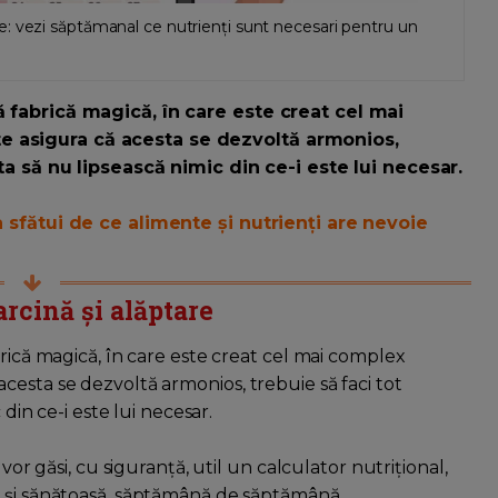
: vezi săptămanal ce nutrienți sunt necesari pentru un
ă fabrică magică, în care este creat cel mai
e asigura că acesta se dezvoltă armonios,
 ta să nu lipsească nimic din ce-i este lui necesar.
a sfătui de ce alimente și nutrienți are nevoie
arcină și alăptare
brică magică, în care este creat cel mai complex
cesta se dezvoltă armonios, trebuie să faci tot
 din ce-i este lui necesar.
vor găsi, cu siguranță, util un calculator nutrițional,
ă și sănătoasă, săptămână de săptămână.