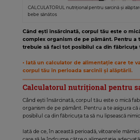
CALCULATORUL nutrițional pentru sarcină și alăptare
bebe sănătos
Când ești însărcinată, corpul tău este o mic
complex organism de pe pământ. Pentru a t
trebuie să faci tot posibilul ca din făbricuța
• Iată un calculator de alimentație care te v
corpul tău în perioada sarcinii și alăptării.
Calculatorul nutrițional pentru s
Când ești însărcinată, corpul tău este o mică fa
organism de pe pământ. Pentru a te asigura că a
posibilul ca din făbricuța ta să nu lipsească nimic
Iată de ce, în această perioadă, viitoarele mămici 
care să le îndrume către o alimentație adecvat