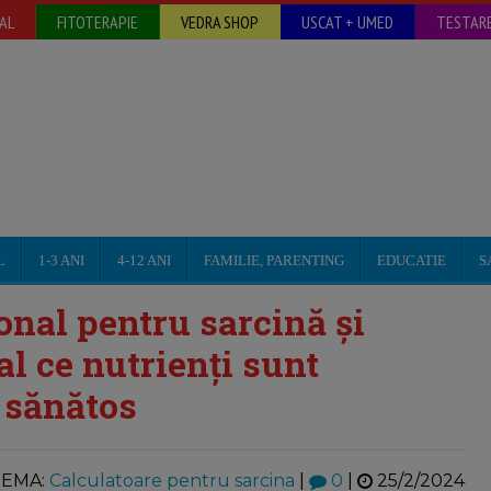
AL
FITOTERAPIE
VEDRA SHOP
USCAT + UMED
TESTARE
L
1-3 ANI
4-12 ANI
FAMILIE, PARENTING
EDUCATIE
S
al pentru sarcină și
l ce nutrienți sunt
 sănătos
EMA:
Calculatoare pentru sarcina
|
0
|
25/2/2024