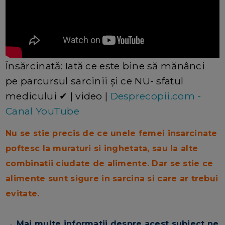
Însărcinată: Iată ce este bine să mănânci
pe parcursul sarcinii și ce NU- sfatul
medicului ✔ | video |
Desprecopii.com -
Canal YouTube
Nu se stie precis de ce unele femei insarcinate
poftesc la muraturi si inghetata, sau la alte
combinatii ciudate de alimente. Dar se stie ce
alimente sunt sigure in sarcina si care ar trebui
evitate.
→ Mai multe informatii despre acest subiect ne