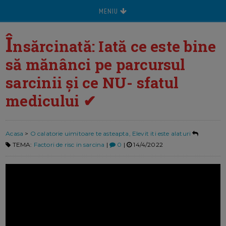
MENIU
Î
nsărcinată: Iată ce este bine
să mănânci pe parcursul
sarcinii și ce NU- sfatul
medicului ✔
Acasa
>
O calatorie uimitoare te asteapta, Elevit iti este alaturi
TEMA:
Factori de risc in sarcina
|
0
|
14/4/2022