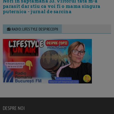
Nori in saptamana 33. Viitorul tata m-a
parasit dar stiu ca voi fi o mama singura
puternica - jurnal de sarcina
📻 RADIO: LIFESTYLE DESPRECOPII
DESPRE NOI