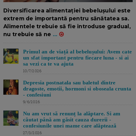
16/7/2026
AUTOR: EDITOR DC.
Diversificarea alimentației bebelușului este
extrem de importantă pentru sănătatea sa.
Alimentele trebuie să fie introduse gradual,
nu trebuie să ne
...
Primul an de viață al bebelușului: Avem cate
un sfat important pentru fiecare luna - si ai
sa vezi ca te va ajuta
10/7/2026
Depresia postnatala sau baletul dintre
dragoste, emotii, hormoni si oboseala crunta
- confesiuni
9/6/2026
Nu am vrut să renunț la alăptare. Si am
căutat până am găsit cauza durerii -
confesiunile unei mame care alăptează
27/3/2026