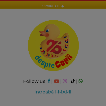
COMUNITATE
Follow us:
|
|
|
|
Intreabă I-MAMI