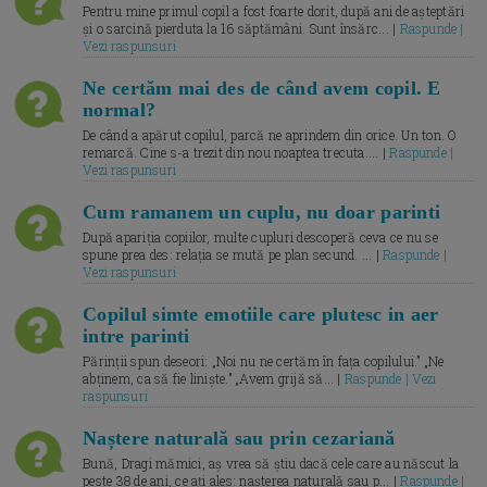
Pentru mine primul copil a fost foarte dorit, după ani de așteptări
și o sarcină pierduta la 16 săptămâni. Sunt însărc... |
Raspunde |
Vezi raspunsuri
Ne certăm mai des de când avem copil. E
normal?
De când a apărut copilul, parcă ne aprindem din orice. Un ton. O
remarcă. Cine s-a trezit din nou noaptea trecuta.... |
Raspunde |
Vezi raspunsuri
Cum ramanem un cuplu, nu doar parinti
După apariția copiilor, multe cupluri descoperă ceva ce nu se
spune prea des: relația se mută pe plan secund. ... |
Raspunde |
Vezi raspunsuri
Copilul simte emotiile care plutesc in aer
intre parinti
Părinții spun deseori: „Noi nu ne certăm în fața copilului.” „Ne
abținem, ca să fie liniște.” „Avem grijă să... |
Raspunde | Vezi
raspunsuri
Naștere naturală sau prin cezariană
Bună, Dragi mămici, aș vrea să știu dacă cele care au născut la
peste 38 de ani, ce ați ales: nașterea naturală sau p... |
Raspunde |