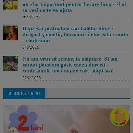
un sfat important pentru fiecare luna - si ai
sa vezi ca te va ajuta
10/7/2026
Depresia postnatala sau baletul dintre
dragoste, emotii, hormoni si oboseala crunta
- confesiuni
9/6/2026
Nu am vrut să renunț la alăptare. Si am
căutat până am găsit cauza durerii -
confesiunile unei mame care alăptează
27/3/2026
ULTIMILE ARTICOLE