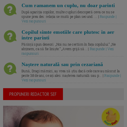
Cum ramanem un cuplu, nu doar parinti
După apariția copiilor, multe cupluri descoperă ceva ce nu se
spune prea des: relația se mută pe plan secund. ... |
Raspunde |
Vezi raspunsuri
Copilul simte emotiile care plutesc in aer
intre parinti
Părinții spun deseori: „Noi nu ne certăm în fața copilului.” „Ne
abținem, ca să fie liniște.” „Avem grijă să... |
Raspunde | Vezi
raspunsuri
Naștere naturală sau prin cezariană
Bună, Dragi mămici, aș vrea să știu dacă cele care au născut la
peste 38 de ani, ce ați ales: nașterea naturală sau p... |
Raspunde |
Vezi raspunsuri
PROPUNERI REDACTOR SEF