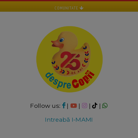
COMUNITATE
Follow us:
|
|
|
|
Intreabă I-MAMI