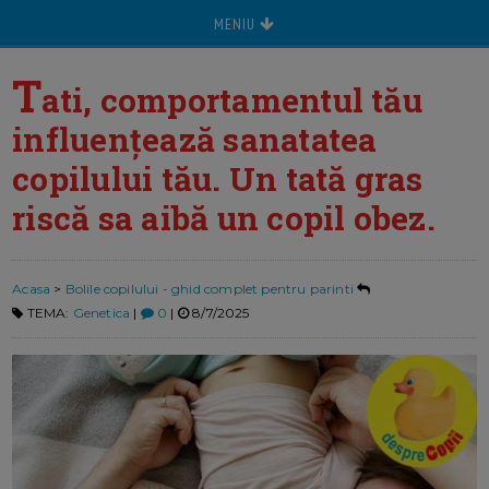
MENIU
T
ati, comportamentul tău
influențează sanatatea
copilului tău. Un tată gras
riscă sa aibă un copil obez.
Acasa
>
Bolile copilului - ghid complet pentru parinti
TEMA:
Genetica
|
0
|
8/7/2025