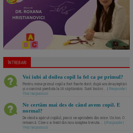
ÎNTREBARI
Voi iubi al doilea copil la fel ca pe primul?
Pentru mine primul copil a fost foarte dorit, după ani de așteptări
și o sarcină pierduta la 16 săptămâni. Sunt însărc... |
Raspunde |
Vezi raspunsuri
Ne certăm mai des de când avem copil. E
normal?
De când a apărut copilul, parcă ne aprindem din orice. Un ton. O
remarcă. Cine s-a trezit din nou noaptea trecuta.... |
Raspunde |
Vezi raspunsuri