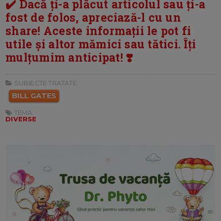
✔️ Dacă ți-a plăcut articolul sau ți-a
fost de folos, apreciază-l cu un
share! Aceste informații le pot fi
utile și altor mămici sau tătici. Îți
mulțumim anticipat! ❣️
SUBIECTE TRATATE:
BILL GATES
TEMA:
DIVERSE