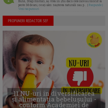
Bună, Dragi mămici, aș vrea să știu dacă cele care au născut la
peste 38 de ani, ce ați ales: nașterea naturală sau p... |
Raspunde |
Vezi raspunsuri
PROPUNERI REDACTOR SEF
11 NU-uri in diversificarea
și alimentația bebelușului -
conform Academiei de