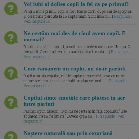
Voi iubi al doilea copil la fel ca pe primul?
Pentru mine primul copil a fost foarte dorit, după ani de așteptări
și o sarcină pierduta la 16 săptămâni. Sunt însărc... |
Raspunde |
Vezi raspunsuri
Ne certăm mai des de când avem copil. E
normal?
De când a apărut copilul, parcă ne aprindem din orice. Un ton. O
remarcă. Cine s-a trezit din nou noaptea trecuta.... |
Raspunde |
Vezi raspunsuri
Cum ramanem un cuplu, nu doar parinti
După apariția copiilor, multe cupluri descoperă ceva ce nu se
spune prea des: relația se mută pe plan secund. ... |
Raspunde |
Vezi raspunsuri
Copilul simte emotiile care plutesc in aer
intre parinti
Părinții spun deseori: „Noi nu ne certăm în fața copilului.” „Ne
abținem, ca să fie liniște.” „Avem grijă să... |
Raspunde | Vezi
raspunsuri
Naștere naturală sau prin cezariană