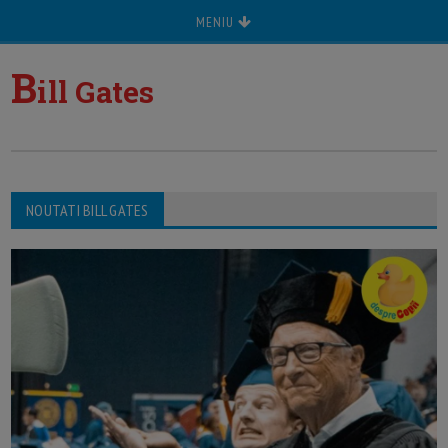
MENIU
B
ill Gates
NOUTATI BILL GATES