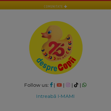
COMUNITATE
Follow us:
|
|
|
|
Intreabă I-MAMI