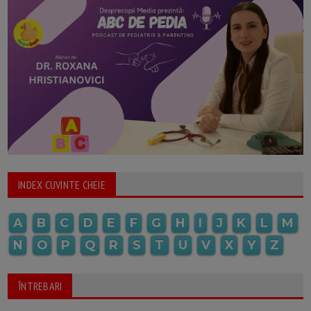
INDEX CUVINTE CHEIE
A
B
C
D
E
F
G
H
I
J
K
L
M
N
O
P
Q
R
S
T
U
V
X
Y
Z
ÎNTREBARI