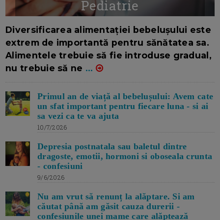
Pediatrie
16/7/2026
AUTOR: EDITOR DC.
Diversificarea alimentației bebelușului este
extrem de importantă pentru sănătatea sa.
Alimentele trebuie să fie introduse gradual,
nu trebuie să ne
...
Primul an de viață al bebelușului: Avem cate
un sfat important pentru fiecare luna - si ai
sa vezi ca te va ajuta
10/7/2026
Depresia postnatala sau baletul dintre
dragoste, emotii, hormoni si oboseala crunta
- confesiuni
9/6/2026
Nu am vrut să renunț la alăptare. Si am
căutat până am găsit cauza durerii -
confesiunile unei mame care alăptează