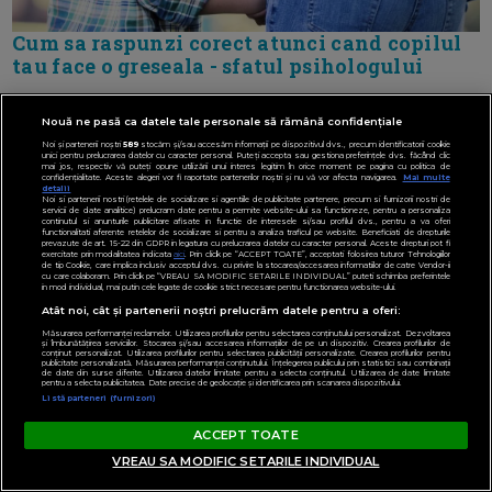
Cum sa raspunzi corect atunci cand copilul
tau face o greseala - sfatul psihologului
Nouă ne pasă ca datele tale personale să rămână confidențiale
Noi și partenerii noștri
589
stocăm și/sau accesăm informații pe dispozitivul dvs., precum identificatorii cookie
unici pentru prelucrarea datelor cu caracter personal. Puteți accepta sau gestiona preferințele dvs. făcând clic
mai jos, respectiv vă puteți opune utilizării unui interes legitim în orice moment pe pagina cu politica de
confidențialitate. Aceste alegeri vor fi raportate partenerilor noștri și nu vă vor afecta navigarea.
Mai multe
detalii
Noi si partenerii nostri (retelele de socializare si agentiile de publicitate partenere, precum si furnizorii nostri de
servicii de date analitice) prelucram date pentru a permite website-ului sa functioneze, pentru a personaliza
continutul si anunturile publicitare afisate in functie de interesele si/sau profilul dvs., pentru a va oferi
functionalitati aferente retelelor de socializare si pentru a analiza traficul pe website. Beneficiati de drepturile
prevazute de art. 15-22 din GDPR in legatura cu prelucrarea datelor cu caracter personal. Aceste drepturi pot fi
exercitate prin modalitatea indicata
aici
. Prin click pe “ACCEPT TOATE”, acceptati folosirea tuturor Tehnologiilor
de tip Cookie, care implica inclusiv acceptul dvs. cu privire la stocarea/accesarea informatiilor de catre Vendor-ii
cu care colaboram. Prin click pe “VREAU SA MODIFIC SETARILE INDIVIDUAL” puteti schimba preferintele
in mod individual, mai putin cele legate de cookie strict necesare pentru functionarea website-ului.
Atât noi, cât și partenerii noștri prelucrăm datele pentru a oferi:
Măsurarea performanței reclamelor. Utilizarea profilurilor pentru selectarea conținutului personalizat. Dezvoltarea
și îmbunătățirea serviciilor. Stocarea și/sau accesarea informațiilor de pe un dispozitiv. Crearea profilurilor de
conținut personalizat. Utilizarea profilurilor pentru selectarea publicității personalizate. Crearea profilurilor pentru
publicitate personalizată. Măsurarea performanței conținutului. Înțelegerea publicului prin statistici sau combinații
de date din surse diferite. Utilizarea datelor limitate pentru a selecta conținutul. Utilizarea de date limitate
pentru a selecta publicitatea. Date precise de geolocație și identificarea prin scanarea dispozitivului.
Listă parteneri (furnizori)
ACCEPT TOATE
VREAU SA MODIFIC SETARILE INDIVIDUAL