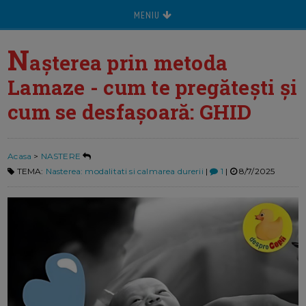
MENIU
N
așterea prin metoda
Lamaze - cum te pregătești și
cum se desfașoară: GHID
Acasa
>
NASTERE
TEMA:
Nasterea: modalitati si calmarea durerii
|
1
|
8/7/2025