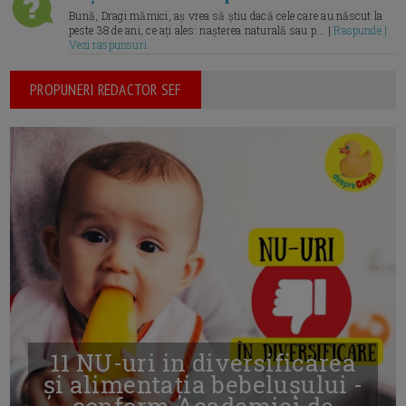
Bună, Dragi mămici, aș vrea să știu dacă cele care au născut la
peste 38 de ani, ce ați ales: nașterea naturală sau p... |
Raspunde |
Vezi raspunsuri
PROPUNERI REDACTOR SEF
11 NU-uri in diversificarea
și alimentația bebelușului -
conform Academiei de