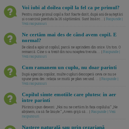
Voi iubi al doilea copil la fel ca pe primul?
Pentru mine primul copil a fost foarte dorit, după ani de așteptări
și o sarcină pierduta la 16 săptămâni. Sunt însărc... |
Raspunde |
Vezi raspunsuri
Ne certăm mai des de când avem copil. E
normal?
De când a apărut copilul, parcă ne aprindem din orice. Un ton. O
remarcă. Cine s-a trezit din nou noaptea trecuta.... |
Raspunde |
Vezi raspunsuri
Cum ramanem un cuplu, nu doar parinti
După apariția copiilor, multe cupluri descoperă ceva ce nu se
spune prea des: relația se mută pe plan secund. ... |
Raspunde |
Vezi raspunsuri
Copilul simte emotiile care plutesc in aer
intre parinti
Părinții spun deseori: „Noi nu ne certăm în fața copilului.” „Ne
abținem, ca să fie liniște.” „Avem grijă să... |
Raspunde | Vezi
raspunsuri
Naștere naturală sau prin cezariană