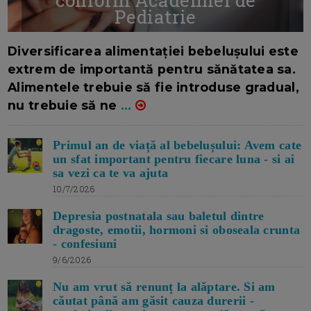
Pediatrie
16/7/2026
AUTOR: EDITOR DC.
Diversificarea alimentației bebelușului este
extrem de importantă pentru sănătatea sa.
Alimentele trebuie să fie introduse gradual,
nu trebuie să ne
...
Primul an de viață al bebelușului: Avem cate
un sfat important pentru fiecare luna - si ai
sa vezi ca te va ajuta
10/7/2026
Depresia postnatala sau baletul dintre
dragoste, emotii, hormoni si oboseala crunta
- confesiuni
9/6/2026
Nu am vrut să renunț la alăptare. Si am
căutat până am găsit cauza durerii -