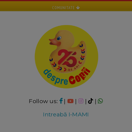
COMUNITATE
Follow us:
|
|
|
|
Intreabă I-MAMI