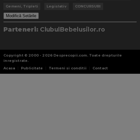
Gemeni, Tripleti
Legislativ
CONCURSURI
Modifică Setările
Parteneri:
ClubulBebelusilor.ro
Copyright © 2000 - 2026
Desprecopii.com
. Toate drepturile
inregistrate.
Acasa
Publicitate
Termeni si conditii
Contact