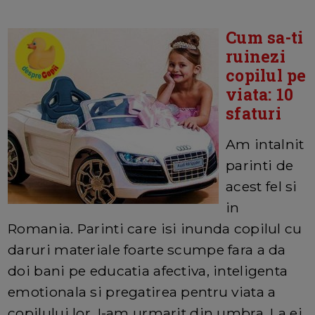
Cum sa-ti
ruinezi
copilul pe
viata: 10
sfaturi
Am intalnit
parinti de
acest fel si
in
Romania. Parinti care isi inunda copilul cu
daruri materiale foarte scumpe fara a da
doi bani pe educatia afectiva, inteligenta
emotionala si pregatirea pentru viata a
copilului lor. I-am urmarit din umbra. La ei