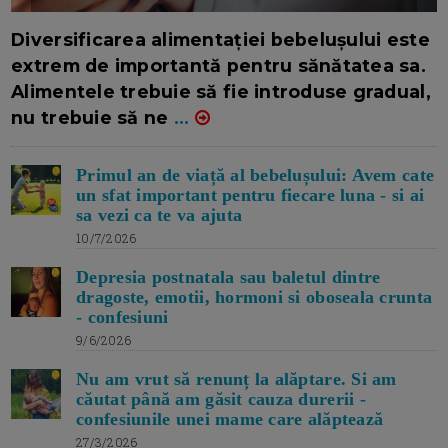
16/7/2026
AUTOR: EDITOR DC.
Diversificarea alimentației bebelușului este
extrem de importantă pentru sănătatea sa.
Alimentele trebuie să fie introduse gradual,
nu trebuie să ne
...
Primul an de viață al bebelușului: Avem cate
un sfat important pentru fiecare luna - si ai
sa vezi ca te va ajuta
10/7/2026
Depresia postnatala sau baletul dintre
dragoste, emotii, hormoni si oboseala crunta
- confesiuni
9/6/2026
Nu am vrut să renunț la alăptare. Si am
căutat până am găsit cauza durerii -
confesiunile unei mame care alăptează
27/3/2026