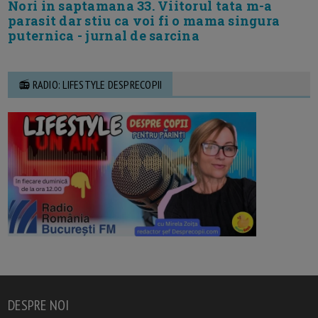
Nori in saptamana 33. Viitorul tata m-a
parasit dar stiu ca voi fi o mama singura
puternica - jurnal de sarcina
📻 RADIO: LIFESTYLE DESPRECOPII
DESPRE NOI