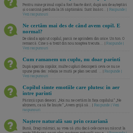
Pentru mine primul copil a fost foarte dorit, după ani de așteptări
și o sarcină pierduta la 16 săptămâni. Sunt însărc... |
Raspunde |
Vezi raspunsuri
Ne certăm mai des de când avem copil. E
normal?
De când a apărut copilul, parcă ne aprindem din orice. Un ton. O
remarcă. Cine s-a trezit din nou noaptea trecuta.... |
Raspunde |
Vezi raspunsuri
Cum ramanem un cuplu, nu doar parinti
După apariția copiilor, multe cupluri descoperă ceva ce nu se
spune prea des: relația se mută pe plan secund. ... |
Raspunde |
Vezi raspunsuri
Copilul simte emotiile care plutesc in aer
intre parinti
Părinții spun deseori: „Noi nu ne certăm în fața copilului.” „Ne
abținem, ca să fie liniște.” „Avem grijă să... |
Raspunde | Vezi
raspunsuri
Naștere naturală sau prin cezariană
Bună, Dragi mămici, aș vrea să știu dacă cele care au născut la
peste 38 de ani, ce ați ales: nașterea naturală sau p... |
Raspunde |