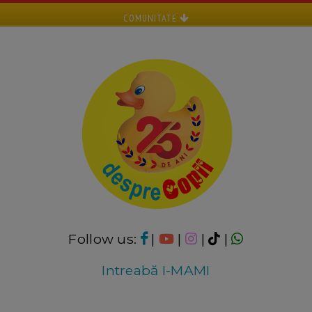
COMUNITATE
Follow us:
|
|
|
|
Intreabă I-MAMI