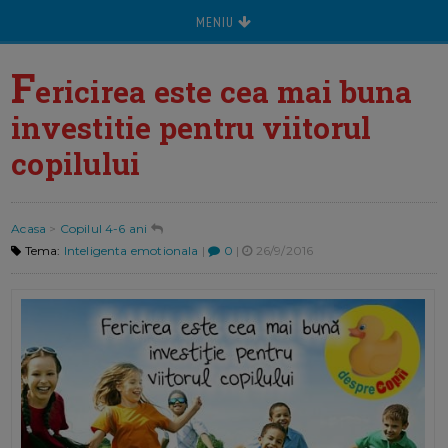
MENIU
F
ericirea este cea mai buna
investitie pentru viitorul
copilului
Acasa
>
Copilul 4-6 ani
Tema:
Inteligenta emotionala
|
0
|
26/9/2016