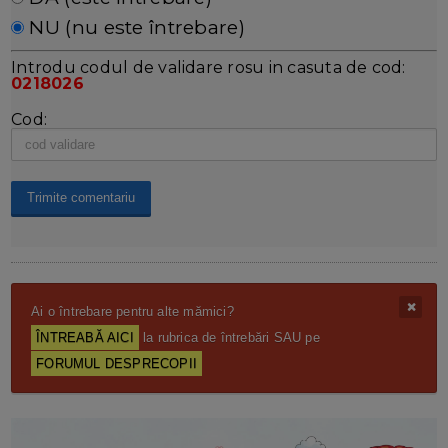
NU (nu este întrebare)
Introdu codul de validare rosu in casuta de cod:
0218026
Cod:
Ai o întrebare pentru alte mămici?
ÎNTREABĂ AICI
la rubrica de întrebări SAU pe
FORUMUL DESPRECOPII