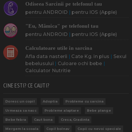
Odiseea Sarcinii pe telefonul tau
pentru ANDROID
|
pentru IOS (Apple)
"Eu, Mămica" pe telefonul tau
pentru ANDROID
|
pentru IOS (Apple)
Calculatoare utile in sarcina
Afla data nasterii
|
Cate Kg. in plus
|
Sexul
bebelusului
|
Culoare ochi bebe
|
Calculator Nutritie
CINE ESTI? CE CAUTI?
Doresc un copil
Adoptia
Probleme cu sarcina
Urmeaza sa nasc
Probleme alaptare
Bebe plange
Bebe febra
Caut bona
Cresa, Gradinta
Mergem la scoala
Copil bolnav
Copii cu nevoi speciale