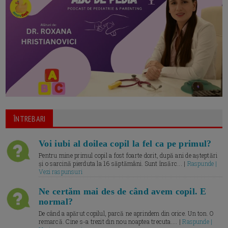
ÎNTREBARI
Voi iubi al doilea copil la fel ca pe primul?
Pentru mine primul copil a fost foarte dorit, după ani de așteptări
și o sarcină pierduta la 16 săptămâni. Sunt însărc... |
Raspunde |
Vezi raspunsuri
Ne certăm mai des de când avem copil. E
normal?
De când a apărut copilul, parcă ne aprindem din orice. Un ton. O
remarcă. Cine s-a trezit din nou noaptea trecuta.... |
Raspunde |