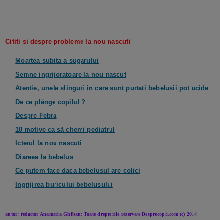
Cititi si despre probleme la nou nascuti
Moartea subita a sugarului
Semne ingrijoratoare la nou nascut
Atentie, unele slinguri in care sunt purtati bebelusii pot ucide
De ce plânge copilul ?
Despre Febra
10 motive ca sã chemi pediatrul
Icterul la nou nascuti
Diareea la bebelus
Ce putem face daca bebelusul are colici
Ingrijirea buricului bebelusului
autor: redactor Anamaria Ghiban; Toate drepturile rezervate Desprecopii.com (c) 201
4