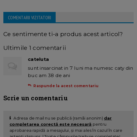
COMENTARII VIZITATORI
Ce sentimente ti-a produs acest articol?
Ultimile 1 comentarii
cateluta
sunt insarcinat in 7 luni ma numesc caty din
buc am 38 de ani
Raspunde la acest comentariu
Scrie un comentariu
Adresa de mail nu se publică (ramâi anonim)
dar
completarea corectă este necesară
pentru
aprobarea rapidă a mesajului, și mai ales în cazul în care
aștepți răspuns. | Toate câmpurile trebuie completate!