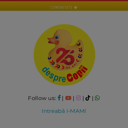
COMUNITATE
Follow us:
|
|
|
|
Intreabă I-MAMI