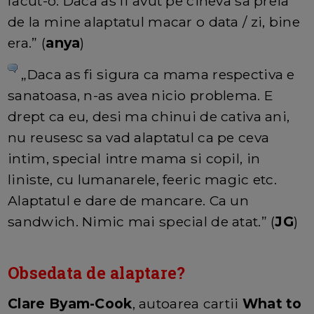
facut-o. Daca as fi avut pe cineva sa preia
de la mine alaptatul macar o data / zi, bine
era.” (
anya
)
„Daca as fi sigura ca mama respectiva e
sanatoasa, n-as avea nicio problema. E
drept ca eu, desi ma chinui de cativa ani,
nu reusesc sa vad alaptatul ca pe ceva
intim, special intre mama si copil, in
liniste, cu lumanarele, feeric magic etc.
Alaptatul e dare de mancare. Ca un
sandwich. Nimic mai special de atat.” (
JG
)
Obsedata de alaptare?
Clare Byam-Cook
, autoarea cartii
What to