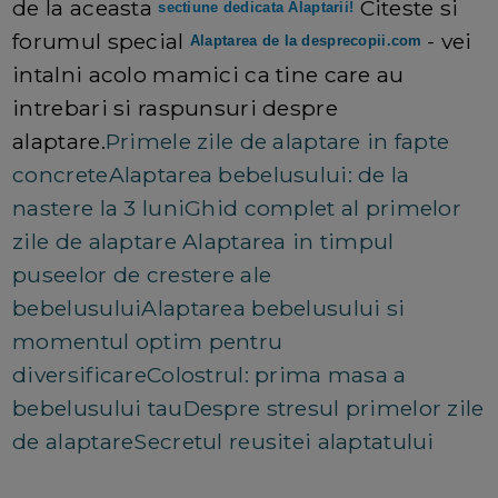
de la aceasta
Citeste si
sectiune dedicata Alaptarii!
forumul special
- vei
Alaptarea de la desprecopii.com
intalni acolo mamici ca tine care au
intrebari si raspunsuri despre
alaptare.
Primele zile de alaptare in fapte
concrete
Alaptarea bebelusului: de la
nastere la 3 luni
Ghid complet al primelor
zile de alaptare
Alaptarea in timpul
puseelor de crestere ale
bebelusului
Alaptarea bebelusului si
momentul optim pentru
diversificare
Colostrul: prima masa a
bebelusului tau
Despre stresul primelor zile
de alaptare
Secretul reusitei alaptatului