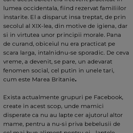
lumea occidentala, fiind rezervat familiilor
instarite. El a disparut insa treptat, de prin
secolul al XIX-lea, din motive de igiena, dar
si in virtutea unor principii morale. Pana
de curand, obiceiul nu era practicat pe
scara larga, intalnidnu-se sporadic. De ceva
vreme, a devenit, se pare, un adevarat
fenomen social, cel putin in unele tari,
cum este Marea Britanie
.
Exista actualmente grupuri pe Facebook,
create in acest scop, unde mamici
disperate ca nu au lapte cer ajutorul altor
mame, pentru a nu-si priva bebelusii de
cel mai bun aliment pentru ei - laptele