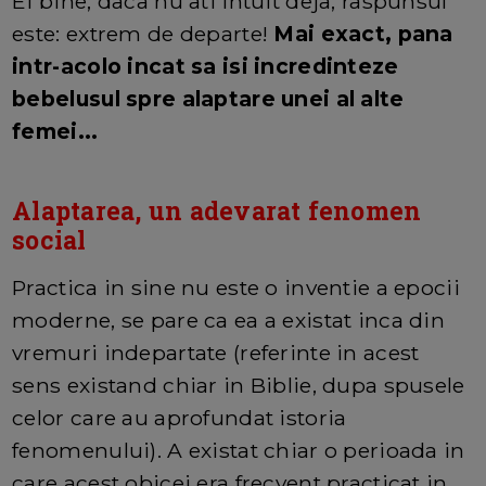
Ei bine, daca nu ati intuit deja, raspunsul
este: extrem de departe!
Mai exact, pana
intr-acolo incat sa isi incredinteze
bebelusul spre alaptare unei al alte
femei...
Alaptarea, un adevarat fenomen
social
Practica in sine nu este o inventie a epocii
moderne, se pare ca ea a existat inca din
vremuri indepartate (referinte in acest
sens existand chiar in Biblie, dupa spusele
celor care au aprofundat istoria
fenomenului). A existat chiar o perioada in
care acest obicei era frecvent practicat in