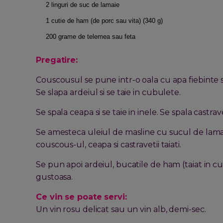
2 linguri de suc de lamaie
1 cutie de ham (de porc sau vita) (340 g)
200 grame de telemea sau feta
Pregatire:
Couscousul se pune intr-o oala cu apa fiebinte s
Se slapa ardeiul si se taie in cubulete.
Se spala ceapa si se taie in inele. Se spala castrave
Se amesteca uleiul de masline cu sucul de lama
couscous-ul, ceapa si castravetii taiati.
Se pun apoi ardeiul, bucatile de ham (taiat in c
gustoasa.
Ce vin se poate servi:
Un vin rosu delicat sau un vin alb, demi-sec.