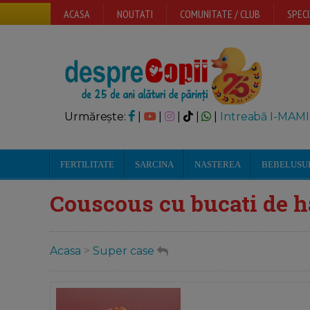
ACASA
NOUTATI
COMUNITATE / CLUB
SPECI
Urmărește:
|
|
|
|
|
Intreabă I-MAMI
FERTILITATE
SARCINA
NASTEREA
BEBELUSU
Couscous cu bucati de 
Acasa
>
Super case