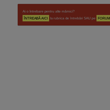
Ai o întrebare pentru alte mămici?
ÎNTREABĂ AICI
la rubrica de întrebări SAU pe
FORUM