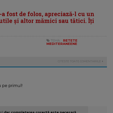
i-a fost de folos, apreciază-l cu un
tile și altor mămici sau tătici. Îți
TEMA:
RETETE
MEDITERANEENE
CITESTE TOATE COMENTARIILE
u pe primul!
im)
dar completarea corectă este necesară