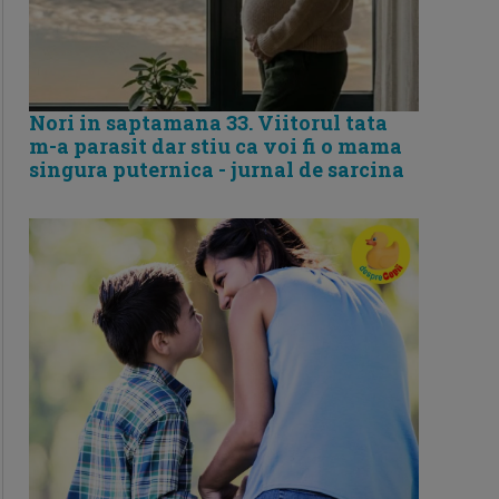
Nori in saptamana 33. Viitorul tata
m-a parasit dar stiu ca voi fi o mama
singura puternica - jurnal de sarcina