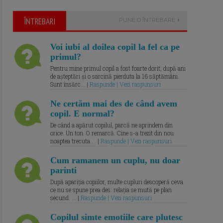
ÎNTREBARI
PUNE O ÎNTREBARE
Voi iubi al doilea copil la fel ca pe
primul?
Pentru mine primul copil a fost foarte dorit, după ani
de așteptări și o sarcină pierduta la 16 săptămâni.
Sunt însărc... |
Raspunde | Vezi raspunsuri
Ne certăm mai des de când avem
copil. E normal?
De când a apărut copilul, parcă ne aprindem din
orice. Un ton. O remarcă. Cine s-a trezit din nou
noaptea trecuta.... |
Raspunde | Vezi raspunsuri
Cum ramanem un cuplu, nu doar
parinti
După apariția copiilor, multe cupluri descoperă ceva
ce nu se spune prea des: relația se mută pe plan
secund. ... |
Raspunde | Vezi raspunsuri
Copilul simte emotiile care plutesc