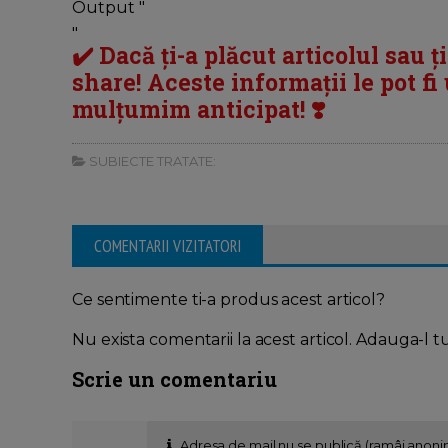
Output "
"
✔️ Dacă ți-a plăcut articolul sau ț
share! Aceste informații le pot fi u
mulțumim anticipat! ❣️
SUBIECTE TRATATE:
COMENTARII VIZITATORI
Ce sentimente ti-a produs acest articol?
Nu exista comentarii la acest articol. Adauga-l t
Scrie un comentariu
Adresa de mail nu se publică (ramâi anon