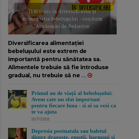
11 NU-uri in diversificarea și
alimentația bebelușului - conform
Academiei de Pediatrie
16/7/2026
AUTOR: EDITOR DC.
Diversificarea alimentației
bebelușului este extrem de
importantă pentru sănătatea sa.
Alimentele trebuie să fie introduse
gradual, nu trebuie să ne
...
Primul an de viață al bebelușului:
Avem cate un sfat important
pentru fiecare luna - si ai sa vezi ca
te va ajuta
10/7/2026
Depresia postnatala sau baletul
dintre dragoste, emotii, hormoni si