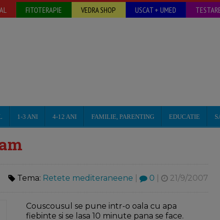
AL
FITOTERAPIE
VEDRA SHOP
USCAT + UMED
TESTARE
L
1-3 ANI
4-12 ANI
FAMILIE, PARENTING
EDUCATIE
S
ham
Tema:
Retete mediteraneene
|
0
|
21/9/2007
Couscousul se pune intr-o oala cu apa
fiebinte si se lasa 10 minute pana se face.