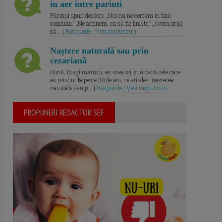
in aer intre parinti
Părinții spun deseori: „Noi nu ne certăm în fața
copilului.” „Ne abținem, ca să fie liniște.” „Avem grijă
să... |
Raspunde | Vezi raspunsuri
Naștere naturală sau prin
cezariană
Bună, Dragi mămici, aș vrea să știu dacă cele care
au născut la peste 38 de ani, ce ați ales: nașterea
naturală sau p... |
Raspunde | Vezi raspunsuri
PROPUNERI REDACTOR SEF