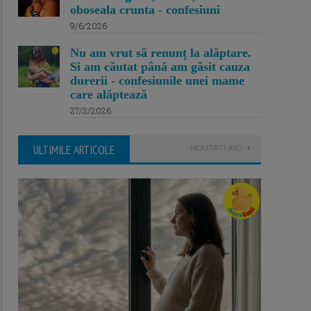
oboseala crunta - confesiuni
9/6/2026
Nu am vrut să renunț la alăptare.
Si am căutat până am găsit cauza
durerii - confesiunile unei mame
care alăptează
27/3/2026
ULTIMILE ARTICOLE
NOUTATI AICI