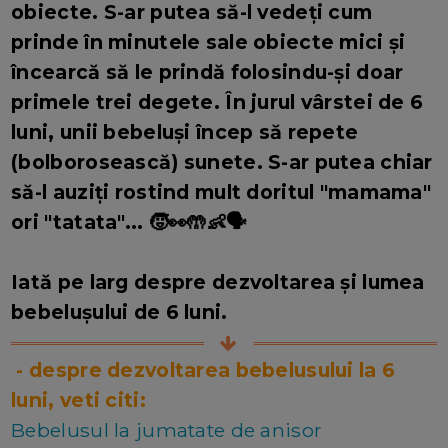
obiecte. S-ar putea să-l vedeți cum
prinde în minutele sale obiecte mici și
încearcă să le prindă folosindu-și doar
primele trei degete. În jurul vârstei de 6
luni, unii bebeluși încep să repete
(bolborosească) sunete. S-ar putea chiar
să-l auziți rostind mult doritul "mamama"
ori "tatata"... 🧒👀🤲👶🗣️
Iată pe larg despre dezvoltarea și lumea
bebelușului de 6 luni.
- despre dezvoltarea bebelusului la 6
luni, veti citi:
Bebelusul la jumatate de anisor