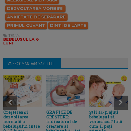
ALERGIE ALIMENTARA
DEZVOLTAREA VORBIRII
ANXIETATE DE SEPARARE
PRIMUL CUVANT
DINTI DE LAPTE
TEMA:
BEBELUSUL LA 6
LUNI
VA RECOMANDAM SA CITITI...
Creșterea și
GRAFICE DE
Știi să-ți ajuți
dezvoltarea
CREȘTERE:
bebelușul să
normală a
indicatorul de
vorbeasca? Iată
bebelușului intre
creștere al
cum il poți
0-12 luni:
bebelușului - tot
stimula