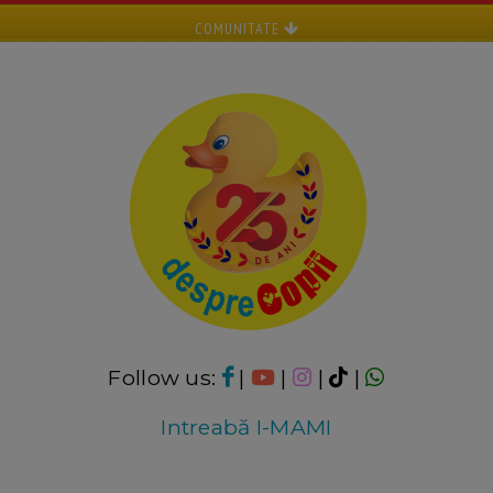
COMUNITATE
Follow us:
|
|
|
|
Intreabă I-MAMI