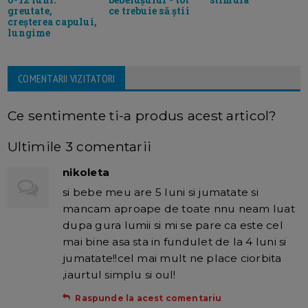
greutate,
ce trebuie să știi
creșterea capului,
lungime
COMENTARII VIZITATORI
Ce sentimente ti-a produs acest articol?
Ultimile 3 comentarii
nikoleta
si bebe meu are 5 luni si jumatate si
mancam aproape de toate nnu neam luat
dupa gura lumii si mi se pare ca este cel
mai bine asa sta in fundulet de la 4 luni si
jumatate!!cel mai mult ne place ciorbita
,iaurtul simplu si oul!
Raspunde la acest comentariu