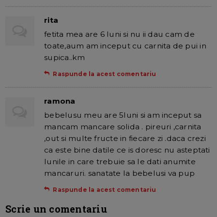
rita
fetita mea are 6 luni si nu ii dau cam de
toate,aum am inceput cu carnita de pui in
supica..km
Raspunde la acest comentariu
ramona
bebelusu meu are 5luni si am inceput sa
mancam mancare solida . pireuri ,carnita
,out si multe fructe in fiecare zi .daca crezi
ca este bine datile ce is doresc nu asteptati
lunile in care trebuie sa le dati anumite
mancaruri. sanatate la bebelusi va pup
Raspunde la acest comentariu
Scrie un comentariu