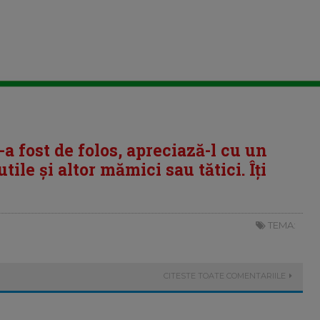
i-a fost de folos, apreciază-l cu un
tile și altor mămici sau tătici. Îți
TEMA:
CITESTE TOATE COMENTARIILE