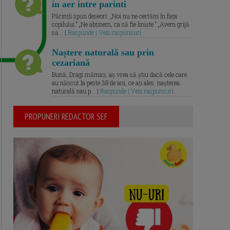
in aer intre parinti
Părinții spun deseori: „Noi nu ne certăm în fața
copilului.” „Ne abținem, ca să fie liniște.” „Avem grijă
să... |
Raspunde | Vezi raspunsuri
Naștere naturală sau prin
cezariană
Bună, Dragi mămici, aș vrea să știu dacă cele care
au născut la peste 38 de ani, ce ați ales: nașterea
naturală sau p... |
Raspunde | Vezi raspunsuri
PROPUNERI REDACTOR SEF