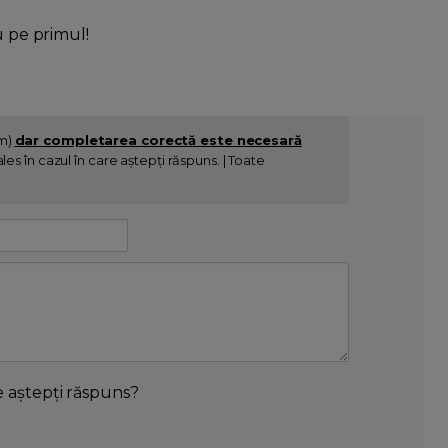
u pe primul!
im)
dar completarea corectă este necesară
es în cazul în care aștepți răspuns. | Toate
e aștepți răspuns?