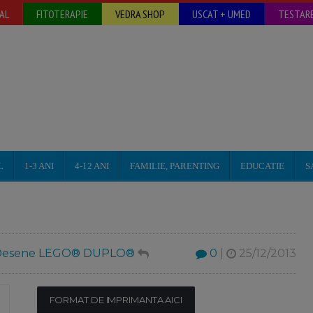
AL
FITOTERAPIE
VEDRA SHOP
USCAT + UMED
TESTARE
L
1-3 ANI
4-12 ANI
FAMILIE, PARENTING
EDUCATIE
S
Desene LEGO® DUPLO®
0
|
25/12/2013
FORMAT DE IMPRIMANTA AICI