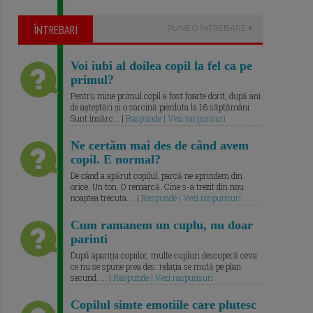
ÎNTREBARI
PUNE O ÎNTREBARE
Voi iubi al doilea copil la fel ca pe
primul?
Pentru mine primul copil a fost foarte dorit, după ani
de așteptări și o sarcină pierduta la 16 săptămâni.
Sunt însărc... |
Raspunde | Vezi raspunsuri
Ne certăm mai des de când avem
copil. E normal?
De când a apărut copilul, parcă ne aprindem din
orice. Un ton. O remarcă. Cine s-a trezit din nou
noaptea trecuta.... |
Raspunde | Vezi raspunsuri
Cum ramanem un cuplu, nu doar
parinti
După apariția copiilor, multe cupluri descoperă ceva
ce nu se spune prea des: relația se mută pe plan
secund. ... |
Raspunde | Vezi raspunsuri
Copilul simte emotiile care plutesc