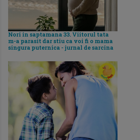
Nori in saptamana 33. Viitorul tata
m-a parasit dar stiu ca voi fi o mama
singura puternica - jurnal de sarcina