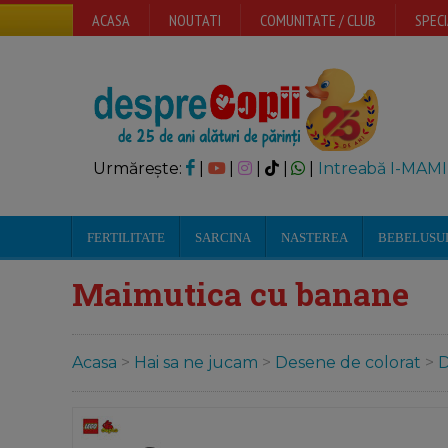
ACASA
NOUTATI
COMUNITATE / CLUB
SPECI
Urmărește:
|
|
|
|
|
Intreabă I-MAMI
FERTILITATE
SARCINA
NASTEREA
BEBELUSU
Maimutica cu banane
Acasa
>
Hai sa ne jucam
>
Desene de colorat
>