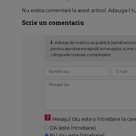
Nu exista comentarii la acest articol. Adauga-l t
Scrie un comentariu
Adresa de mail nu se publică (ramâi anon
pentru aprobarea rapidă a mesajului, și mai al
câmpurile trebuie completate!
Mesajul tău este o întrebare la car
DA (este întrebare)
NU (nu este întrebare)