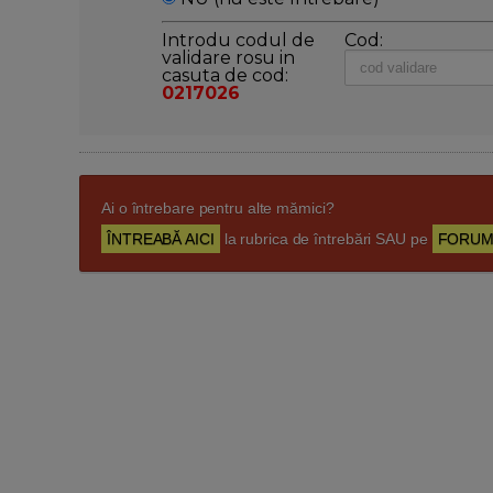
Introdu codul de
Cod:
validare rosu in
casuta de cod:
0217026
Ai o întrebare pentru alte mămici?
ÎNTREABĂ AICI
la rubrica de întrebări SAU pe
FORUM