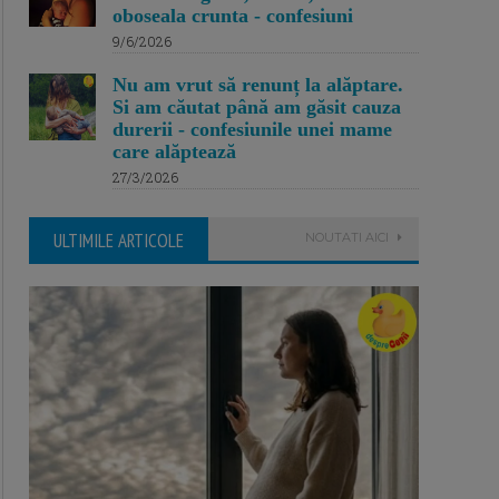
oboseala crunta - confesiuni
9/6/2026
Nu am vrut să renunț la alăptare.
Si am căutat până am găsit cauza
durerii - confesiunile unei mame
care alăptează
27/3/2026
ULTIMILE ARTICOLE
NOUTATI AICI