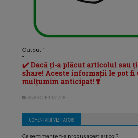
Output "
"
✔️ Dacă ți-a plăcut articolul sau ț
share! Aceste informații le pot fi u
mulțumim anticipat! ❣️
SUBIECTE TRATATE:
COMENTARII VIZITATORI
Ce sentimente ti-a produs acest articol?