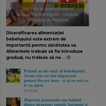
11 NU-uri in diversificarea și
alimentația bebelușului - conform
Academiei de Pediatrie
16/7/2026
AUTOR: EDITOR DC.
Diversificarea alimentației
bebelușului este extrem de
importantă pentru sănătatea sa.
Alimentele trebuie să fie introduse
gradual, nu trebuie să ne
...
Primul an de viață al bebelușului:
Avem cate un sfat important
pentru fiecare luna - si ai sa vezi ca
te va ajuta
10/7/2026
Depresia postnatala sau baletul
dintre dragoste, emotii, hormoni si