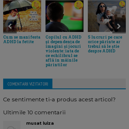
5 lucruri pe care
Cum se manifesta
Copilul cu ADHD
orice părinte ar
ADHD la fetite
și dependența de
trebui să le știe
imagini și jocuri
despre ADHD
violente: iata de
ce echilibrul se
află in mâinile
părintilor
COMENTARII VIZITATORI
Ce sentimente ti-a produs acest articol?
Ultimile 10 comentarii
musat luiza