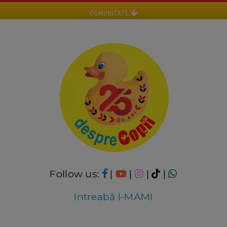
COMUNITATE
Follow us:
|
|
|
|
Intreabă I-MAMI