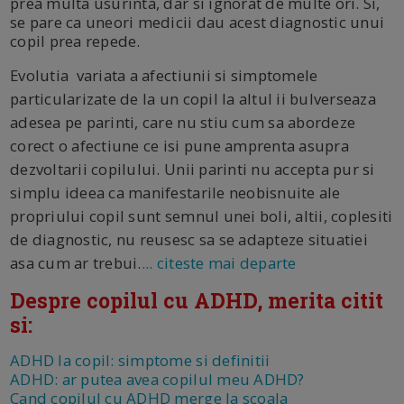
prea multa usurinta, dar si ignorat de multe ori. Si,
se pare ca uneori medicii dau acest diagnostic unui
copil prea repede.
Evolutia variata a afectiunii si simptomele
particularizate de la un copil la altul ii bulverseaza
adesea pe parinti, care nu stiu cum sa abordeze
corect o afectiune ce isi pune amprenta asupra
dezvoltarii copilului. Unii parinti nu accepta pur si
simplu ideea ca manifestarile neobisnuite ale
propriului copil sunt semnul unei boli, altii, coplesiti
de diagnostic, nu reusesc sa se adapteze situatiei
asa cum ar trebui.
... citeste mai departe
Despre copilul cu ADHD, merita citit
si:
ADHD la copil: simptome si definitii
ADHD: ar putea avea copilul meu ADHD?
Cand copilul cu ADHD merge la scoala