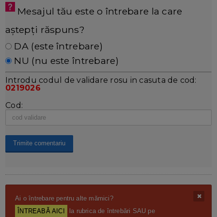
Mesajul tău este o întrebare la care
aștepți răspuns?
DA (este întrebare)
NU (nu este întrebare)
Introdu codul de validare rosu in casuta de cod:
0219026
Cod:
Ai o întrebare pentru alte mămici?
ÎNTREABĂ AICI
la rubrica de întrebări SAU pe