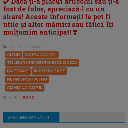
✔️ Dacă ți-a plăcut articolul sau ți-a
fost de folos, apreciază-l cu un
share! Aceste informații le pot fi
utile și altor mămici sau tătici. Îți
mulțumim anticipat! ❣️
SUBIECTE TRATATE:
ADHD
COPIL AGITAT
TULBURARE NEUROBIOLOGICA
RABDARE
IMPUSIVITATE
NEUROPSIHIATRU
ADHD LA COPIL
TEMA:
ADHD
VA RECOMANDAM SA CITITI...