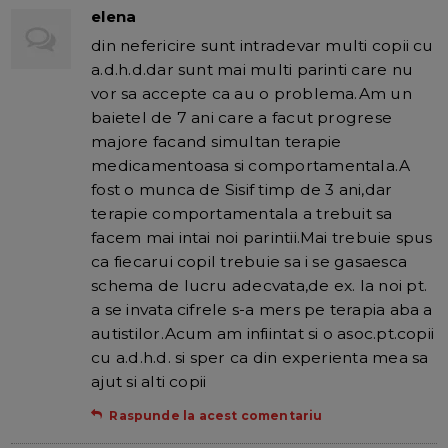
elena
din nefericire sunt intradevar multi copii cu
a.d.h.d.dar sunt mai multi parinti care nu
vor sa accepte ca au o problema.Am un
baietel de 7 ani care a facut progrese
majore facand simultan terapie
medicamentoasa si comportamentala.A
fost o munca de Sisif timp de 3 ani,dar
terapie comportamentala a trebuit sa
facem mai intai noi parintii.Mai trebuie spus
ca fiecarui copil trebuie sa i se gasaesca
schema de lucru adecvata,de ex. la noi pt.
a se invata cifrele s-a mers pe terapia aba a
autistilor.Acum am infiintat si o asoc.pt.copii
cu a.d.h.d. si sper ca din experienta mea sa
ajut si alti copii
Raspunde la acest comentariu