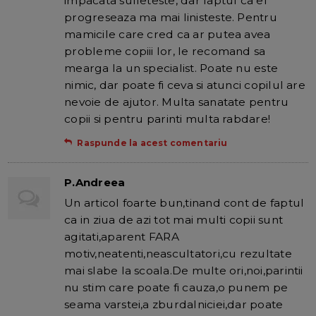
impacata sufleteste, dar faptul ca el
progreseaza ma mai linisteste. Pentru
mamicile care cred ca ar putea avea
probleme copiii lor, le recomand sa
mearga la un specialist. Poate nu este
nimic, dar poate fi ceva si atunci copilul are
nevoie de ajutor. Multa sanatate pentru
copii si pentru parinti multa rabdare!
Raspunde la acest comentariu
P.Andreea
Un articol foarte bun,tinand cont de faptul
ca in ziua de azi tot mai multi copii sunt
agitati,aparent FARA
motiv,neatenti,neascultatori,cu rezultate
mai slabe la scoala.De multe ori,noi,parintii
nu stim care poate fi cauza,o punem pe
seama varstei,a zburdalniciei,dar poate