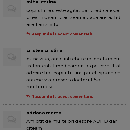
mihai corina
copilul meu este agitat dar cred ca este
prea mic sami dau seama daca are adhd
are 1 an si 8 luni
Raspunde la acest comentariu
cristea cristina
buna ziua, am o intrebare in legatura cu
tratamentul medicamentos pe care i l-ati
administrat copilului. imi puteti spune ce
anume v-a prescris doctorul?va
multumesc !
Raspunde la acest comentariu
adriana marza
Am citit de multe ori despre ADHD dar
citeam