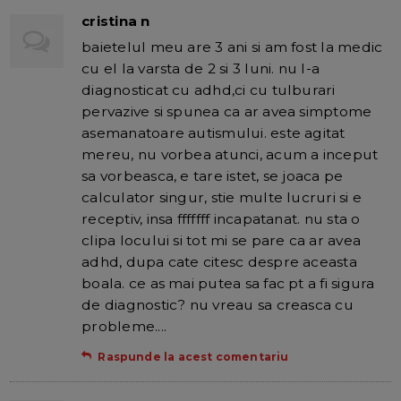
cristina n
baietelul meu are 3 ani si am fost la medic
cu el la varsta de 2 si 3 luni. nu l-a
diagnosticat cu adhd,ci cu tulburari
pervazive si spunea ca ar avea simptome
asemanatoare autismului. este agitat
mereu, nu vorbea atunci, acum a inceput
sa vorbeasca, e tare istet, se joaca pe
calculator singur, stie multe lucruri si e
receptiv, insa fffffff incapatanat. nu sta o
clipa locului si tot mi se pare ca ar avea
adhd, dupa cate citesc despre aceasta
boala. ce as mai putea sa fac pt a fi sigura
de diagnostic? nu vreau sa creasca cu
probleme....
Raspunde la acest comentariu