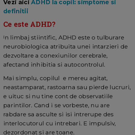
Vezi aici
ADHD la copil: simptome si
definitii
Ce este ADHD?
n limbaj stiintific, ADHD este o tulburare
I
neurobiologica atribuita unei intarzieri de
dezvoltare a conexiunilor cerebrale,
afectand inhibitia si autocontrolul.
Mai simplu, copilul e mereu agitat,
neastamparat, rastoarna sau pierde lucruri,
e uituc si nu tine cont de observatiile
parintilor. Cand i se vorbeste, nu are
rabdare sa asculte si isi intrerupe des
interlocutorul cu intrebari. E impulsiv,
dezordonat si are toane.