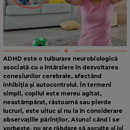
ADHD este o tulburare neurobiologică
asociată cu o întârziere în dezvoltarea
conexiunilor cerebrale, afectând
inhibiția și autocontrolul. În termeni
simpli, copilul este mereu agitat,
neastâmpărat, răstoarnă sau pierde
lucruri, este uituc și nu ia în considerare
observațiile părinților. Atunci când i se
vorbește, nu are răbdare să asculte și își