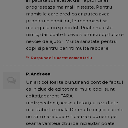
impacata sufleteste, dar faptul ca el
progreseaza ma mai linisteste. Pentru
mamicile care cred ca ar putea avea
probleme copiii lor, le recomand sa
mearga la un specialist. Poate nu este
nimic, dar poate fi ceva si atunci copilul are
nevoie de ajutor. Multa sanatate pentru
copii si pentru parinti multa rabdare!
Raspunde la acest comentariu
P.Andreea
Un articol foarte bun,tinand cont de faptul
ca in ziua de azi tot mai multi copii sunt
agitati,aparent FARA
motiv,neatenti,neascultatori,cu rezultate
mai slabe la scoala.De multe ori,noi,parintii
nu stim care poate fi cauza,o punem pe
seama varstei,a zburdalniciei,dar poate