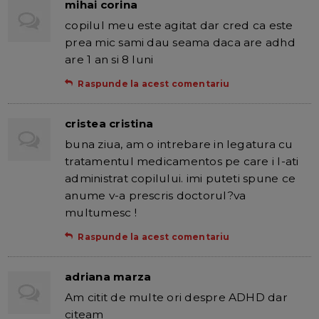
mihai corina
copilul meu este agitat dar cred ca este
prea mic sami dau seama daca are adhd
are 1 an si 8 luni
Raspunde la acest comentariu
cristea cristina
buna ziua, am o intrebare in legatura cu
tratamentul medicamentos pe care i l-ati
administrat copilului. imi puteti spune ce
anume v-a prescris doctorul?va
multumesc !
Raspunde la acest comentariu
adriana marza
Am citit de multe ori despre ADHD dar
citeam