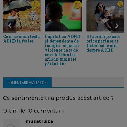
5 lucruri pe care
Cum se manifesta
Copilul cu ADHD
orice părinte ar
ADHD la fetite
și dependența de
trebui să le știe
imagini și jocuri
despre ADHD
violente: iata de
ce echilibrul se
află in mâinile
părintilor
COMENTARII VIZITATORI
Ce sentimente ti-a produs acest articol?
Ultimile 10 comentarii
musat luiza