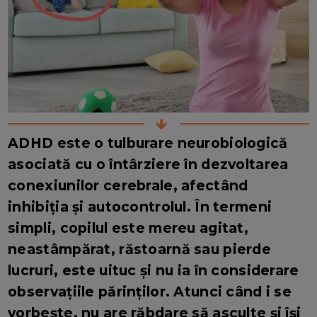
ADHD este o tulburare neurobiologică
asociată cu o întârziere în dezvoltarea
conexiunilor cerebrale, afectând
inhibiția și autocontrolul. În termeni
simpli, copilul este mereu agitat,
neastâmpărat, răstoarnă sau pierde
lucruri, este uituc și nu ia în considerare
observațiile părinților. Atunci când i se
vorbește, nu are răbdare să asculte și își