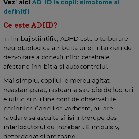
Vezi aici
ADHD la copil: simptome si
definitii
Ce este ADHD?
n limbaj stiintific, ADHD este o tulburare
I
neurobiologica atribuita unei intarzieri de
dezvoltare a conexiunilor cerebrale,
afectand inhibitia si autocontrolul.
Mai simplu, copilul e mereu agitat,
neastamparat, rastoarna sau pierde lucruri,
e uituc si nu tine cont de observatiile
parintilor. Cand i se vorbeste, nu are
rabdare sa asculte si isi intrerupe des
interlocutorul cu intrebari. E impulsiv,
dezordonat si are toane.