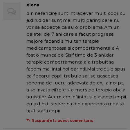
elena
din nefericire sunt intradevar multi copii cu
a.d.h.d.dar sunt mai multi parinti care nu
vor sa accepte ca au o problema.Am un
baietel de 7 ani care a facut progrese
majore facand simultan terapie
medicamentoasa si comportamentala.A
fost o munca de Sisif timp de 3 ani,dar
terapie comportamentala a trebuit sa
facem mai intai noi parintii.Mai trebuie spus
ca fiecarui copil trebuie sa i se gasaesca
schema de lucru adecvata,de ex. la noi pt.
a se invata cifrele s-a mers pe terapia aba a
autistilor.Acum am infiintat si o asoc.pt.copii
cu a.d.h.d. si sper ca din experienta mea sa
ajut si alti copii
Raspunde la acest comentariu