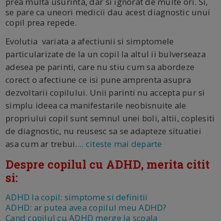
prea multa usurinta, dar si ignorat de multe ori. Si,
se pare ca uneori medicii dau acest diagnostic unui
copil prea repede.
Evolutia variata a afectiunii si simptomele
particularizate de la un copil la altul ii bulverseaza
adesea pe parinti, care nu stiu cum sa abordeze
corect o afectiune ce isi pune amprenta asupra
dezvoltarii copilului. Unii parinti nu accepta pur si
simplu ideea ca manifestarile neobisnuite ale
propriului copil sunt semnul unei boli, altii, coplesiti
de diagnostic, nu reusesc sa se adapteze situatiei
asa cum ar trebui.
... citeste mai departe
Despre copilul cu ADHD, merita citit
si:
ADHD la copil: simptome si definitii
ADHD: ar putea avea copilul meu ADHD?
Cand copilul cu ADHD merge la scoala