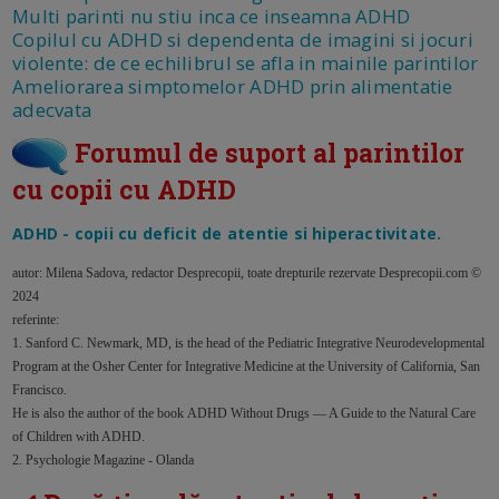
Multi parinti nu stiu inca ce inseamna ADHD
Copilul cu ADHD si dependenta de imagini si jocuri
violente: de ce echilibrul se afla in mainile parintilor
Ameliorarea simptomelor ADHD prin alimentatie
adecvata
Forumul de suport al parintilor
cu copii cu ADHD
ADHD - copii cu deficit de atentie si hiperactivitate.
autor: Milena Sadova, redactor Desprecopii, toate drepturile rezervate Desprecopii.com ©
2024
referinte:
1. Sanford C. Newmark, MD, is the head of the Pediatric Integrative Neurodevelopmental
Program at the Osher Center for Integrative Medicine at the University of California, San
Francisco.
He is also the author of the book ADHD Without Drugs — A Guide to the Natural Care
of Children with ADHD.
2. Psychologie Magazine - Olanda