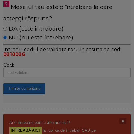
Mesajul tău este o întrebare la care
aștepți răspuns?
DA (este întrebare)
NU (nu este întrebare)
Introdu codul de validare rosu in casuta de cod:
0218026
Cod:
Ai o întrebare pentru alte mămici?
ÎNTREABĂ AICI
la rubrica de întrebări SAU pe