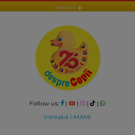
COMUNITATE
Follow us:
|
|
|
|
Intreabă I-MAMI