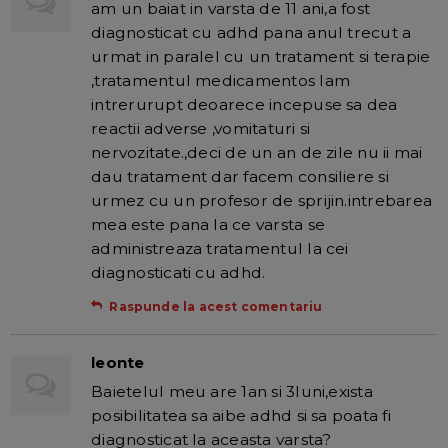
am un baiat in varsta de 11 ani,a fost
diagnosticat cu adhd pana anul trecut a
urmat in paralel cu un tratament si terapie
,tratamentul medicamentos lam
intrerurupt deoarece incepuse sa dea
reactii adverse ,vomitaturi si
nervozitate.,deci de un an de zile nu ii mai
dau tratament dar facem consiliere si
urmez cu un profesor de sprijin.intrebarea
mea este pana la ce varsta se
administreaza tratamentul la cei
diagnosticati cu adhd.
Raspunde la acest comentariu
leonte
Baietelul meu are 1an si 3luni,exista
posibilitatea sa aibe adhd si sa poata fi
diagnosticat la aceasta varsta?