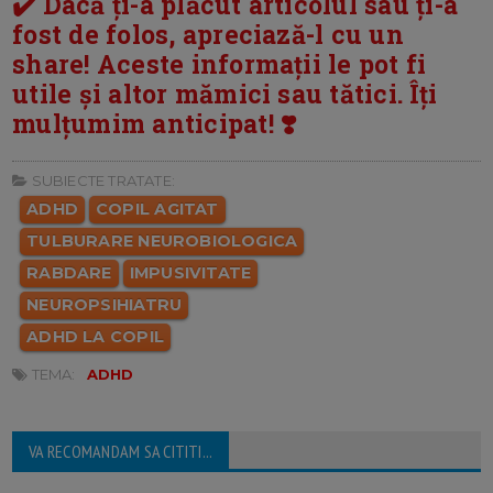
✔️ Dacă ți-a plăcut articolul sau ți-a
fost de folos, apreciază-l cu un
share! Aceste informații le pot fi
utile și altor mămici sau tătici. Îți
mulțumim anticipat! ❣️
SUBIECTE TRATATE:
ADHD
COPIL AGITAT
TULBURARE NEUROBIOLOGICA
RABDARE
IMPUSIVITATE
NEUROPSIHIATRU
ADHD LA COPIL
TEMA:
ADHD
VA RECOMANDAM SA CITITI...