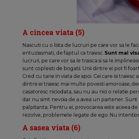
A cincea viata (5)
Nascuti cu o lista de lucruri pe care vor sa le faca 
entuziasmati, de faptul ca traiesc.
Sunt mai visa
lucruri, pe care vor sa le traisca si sa le implinea
sunt coplesiti de bogatii. Unii dintre ei pot fi foart
Cred cu tarie in viata de apoi. Cei care isi traiesc 
dintre ei traiesc mai multe povesti amoroase, de
casatoresc niciodata, sau nu au nici o relatie per
dar nu simt nevoia de a avea un partener. Sunt aici
palpitanta. Pentru ei, provocarea este aceea de a 
rezolve, problemele legate de ego. Nu intention
A sasea viata (6)