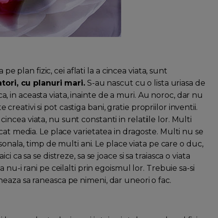
pe plan fizic, cei aflati la a cincea viata, sunt
tori, cu planuri mari.
S-au nascut cu o lista uriasa de
sca, in aceasta viata, inainte de a muri. Au noroc, dar nu
e creativi si pot castiga bani, gratie propriilor inventii.
a cincea viata, nu sunt constanti in relatiile lor. Multi
cat media. Le place varietatea in dragoste. Multi nu se
sonala, timp de multi ani. Le place viata pe care o duc,
 ca sa se distreze, sa se joace si sa traiasca o viata
nu-i rani pe ceilalti prin egoismul lor. Trebuie sa-si
eaza sa raneasca pe nimeni, dar uneori o fac.