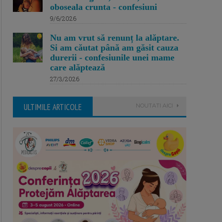
oboseala crunta - confesiuni
9/6/2026
Nu am vrut să renunț la alăptare.
Si am căutat până am găsit cauza
durerii - confesiunile unei mame
care alăptează
27/3/2026
ULTIMILE ARTICOLE
NOUTATI AICI