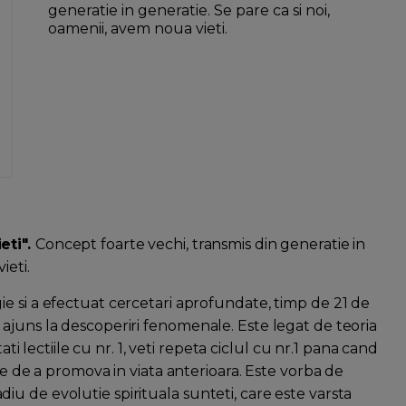
generatie in generatie. Se pare ca si noi,
oamenii, avem noua vieti.
eti".
Concept foarte vechi, transmis din generatie in
ieti.
e si a efectuat cercetari aprofundate, timp de 21 de
ajuns la descoperiri fenomenale. Este legat de teoria
ati lectiile cu nr. 1, veti repeta ciclul cu nr.1 pana cand
te de a promova in viata anterioara. Este vorba de
stadiu de evolutie spirituala sunteti, care este varsta