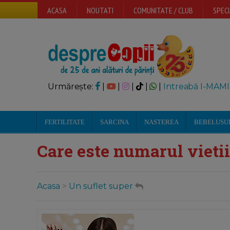
ACASA
NOUTATI
COMUNITATE / CLUB
SPECI
Urmărește:
|
|
|
|
|
Intreabă I-MAMI
FERTILITATE
SARCINA
NASTEREA
BEBELUSU
Care este numarul vietii
Acasa
>
Un suflet super