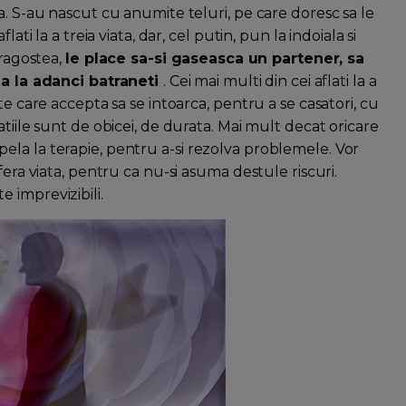
cincea. S-au nascut cu anumite teluri, pe care doresc sa le
ati la a treia viata, dar, cel putin, pun la indoiala si
dragostea,
le place sa-si gaseasca un partener, sa
ana la adanci batraneti
. Cei mai multi din cei aflati la a
te care accepta sa se intoarca, pentru a se casatori, cu
tiile sunt de obicei, de durata. Mai mult decat oricare
a apela la terapie, pentru a-si rezolva problemele. Vor
fera viata, pentru ca nu-si asuma destule riscuri.
te imprevizibili.