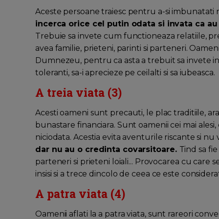
Aceste persoane traiesc pentru a-si imbunatati r
incerca orice cel putin odata si invata ca a
Trebuie sa invete cum functioneaza relatiile, pre
avea familie, prieteni, parinti si parteneri. Oame
Dumnezeu, pentru ca asta a trebuit sa invete in v
toleranti, sa-i aprecieze pe ceilalti si sa iubeasca.
A treia viata (3)
Acesti oameni sunt precauti, le plac traditiile, a
bunastare financiara. Sunt oamenii cei mai alesi,
niciodata. Acestia evita aventurile riscante si n
dar nu au o credinta covarsitoare.
Tind sa fie
parteneri si prieteni loiali... Provocarea cu care
insisi si a trece dincolo de ceea ce este considerat
A patra viata (4)
Oamenii aflati la a patra viata, sunt rareori conve