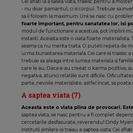
Cei aflati la a sasea viata, traiesc pentru a moste
- nu doar pamantul, ci si corpul. Trebuie sa inve
sa il folosim la maximum. Unii se nasc cu probl
foarte important, pentru sanatatea lor, isi p
modul de functionare a acestuia, pot implini mul
instariti. Aceasta este o viata foarte materialista. 
seama ca nu merita traita. O puteti repeta de mai m
urma bunastarea materiala. Cei care isi traiesc a 
trebuie sa aleaga intre lumea materiala si familiil
care le au. Daca si-au creeat o karma pozitiva, a
negativa, atunci relatiile sunt dificile. Dificultat
parte, nevoile materialiste, astfel incat, sa poata 
A saptea viata (7)
Aceasta este o viata plina de provocari. Est
saptea viata, se nasc pentru a fi complet depende
cercetarile desfasurate, reverendul Cindy Myers,
institutii similare isi traiau a saptea viata. Cei af