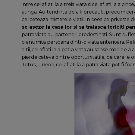
intre cei aflati la a treia viata si cei aflati la a 
atinga. Au tendinta de a fi precauti, precum cei afl
cerceteaza misterele vietii. In ceea ce priveste 
se aseze la casa lor si sa traiasca fericiti p
patra viata au parteneri predestinati. Sunt sufle
o anumita persoana dintr-o viata anterioara. Rela
altii, cei aflati la a patra viata au sanse mari de 
pierde cateva dintre oportunitatile, pe care le o
Totusi, uneori, cei aflati la a patra viata pot fi foar