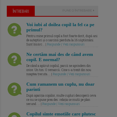
ÎNTREBARI
PUNE O ÎNTREBARE
Voi iubi al doilea copil la fel ca pe
primul?
Pentru mine primul copil a fost foarte dorit, după ani
de așteptări și o sarcină pierduta la 16 săptămâni.
Sunt însărc... |
Raspunde | Vezi raspunsuri
Ne certăm mai des de când avem
copil. E normal?
De când a apărut copilul, parcă ne aprindem din
orice. Un ton. O remarcă. Cine s-a trezit din nou
noaptea trecuta.... |
Raspunde | Vezi raspunsuri
Cum ramanem un cuplu, nu doar
parinti
După apariția copiilor, multe cupluri descoperă ceva
ce nu se spune prea des: relația se mută pe plan
secund. ... |
Raspunde | Vezi raspunsuri
Copilul simte emotiile care plutesc