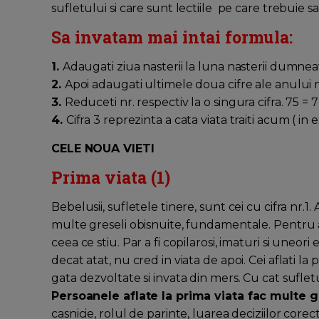
sufletului si care sunt lectiile pe care trebuie sa 
Sa invatam mai intai formula:
1.
Adaugati ziua nasterii la luna nasterii dumnea
2.
Apoi adaugati ultimele doua cifre ale anului nas
3.
Reduceti nr. respectiv la o singura cifra. 75 = 7 +
4.
Cifra 3 reprezinta a cata viata traiti acum ( in 
CELE NOUA VIETI
Prima viata (1)
Bebelusii, sufletele tinere, sunt cei cu cifra nr.1
multe greseli obisnuite, fundamentale. Pentru a
ceea ce stiu. Par a fi copilarosi, imaturi si uneor
decat atat, nu cred in viata de apoi. Cei aflati la
gata dezvoltate si invata din mers. Cu cat suflet
Persoanele aflate la prima viata fac multe g
casnicie, rolul de parinte, luarea deciziilor core