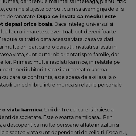
ni lumea, dar trebuie mai intai sa inteleaga, planul fizic
te, cum ne slujeste corpul, cum sa avem grija de el si
eme de sanatate.
Dupa ce invata ca mediul este
ot depasi orice boala
. Daca inteleg universul si
te lucruri marete si, eventual, pot deveni foarte
Trebuie sa traiti o data aceasta viata, ca sa va dati
ulte ori, dar, cand o parasiti, invatati sa lasati in
sasea viata, sunt puternic orientati spre familie, dar
e lor. Primesc multe rasplati karmice, in relatiile pe
u parteneri iubitori. Daca si-au creeat o karma
ea cu care se confrunta, este aceea de a-si lasa la o
stabili un echilibru intre munca si relatiile personale.
e o viata karmica
. Unii dintre cei care isi traiesc a
nti de societate. Este o soarta nemiloasa... Prin
 a descoperit ca multe persoane aflate in aziluri si
lati la a saptea viata sunt dependenti de ceilalti. Daca nu,