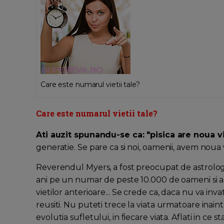
Care este numarul vietii tale?
Care este numarul vietii tale?
Ati auzit spunandu-se ca: "pisica are noua vi
generatie. Se pare ca si noi, oamenii, avem noua v
Reverendul Myers, a fost preocupat de astrologi
ani pe un numar de peste 10.000 de oameni si a 
vietilor anterioare... Se crede ca, daca nu va invat
reusiti. Nu puteti trece la viata urmatoare inain
evolutia sufletului, in fiecare viata. Aflati in ce 