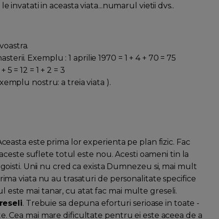
le invatati in aceasta viata...numarul vietii dvs..
voastra.
terii. Exemplu : 1 aprilie 1970 = 1 + 4 + 70 = 75
 5 = 12 = 1 + 2 = 3
exemplu nostru: a treia viata ).
. Aceasta este prima lor experienta pe plan fizic. Fac
ceste suflete totul este nou. Acesti oameni tin la
i egoisti. Unii nu cred ca exista Dumnezeu si, mai mult
 prima viata nu au trasaturi de personalitate specifice
ul este mai tanar, cu atat fac mai multe greseli.
reseli
. Trebuie sa depuna eforturi serioase in toate -
cte. Cea mai mare dificultate pentru ei este aceea de a