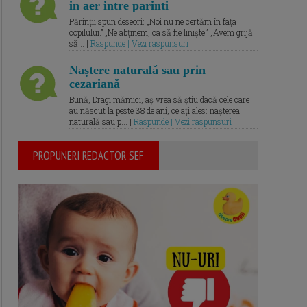
in aer intre parinti
Părinții spun deseori: „Noi nu ne certăm în fața
copilului.” „Ne abținem, ca să fie liniște.” „Avem grijă
să... |
Raspunde | Vezi raspunsuri
Naștere naturală sau prin
cezariană
Bună, Dragi mămici, aș vrea să știu dacă cele care
au născut la peste 38 de ani, ce ați ales: nașterea
naturală sau p... |
Raspunde | Vezi raspunsuri
PROPUNERI REDACTOR SEF