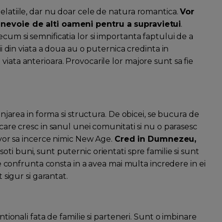
elatiile, dar nu doar cele de natura romantica.
Vor
u nevoie de alti oameni pentru a supravietui
.
cum si semnificatia lor si importanta faptului de a
nii din viata a doua au o puternica credinta in
iata anterioara. Provocarile lor majore sunt sa fie
ranjarea in forma si structura. De obicei, se bucura de
 care cresc in sanul unei comunitati si nu o parasesc
u vor sa incerce nimic New Age.
Cred in Dumnezeu,
 soti buni, sunt puternic orientati spre familie si sunt
 se confrunta consta in a avea mai multa incredere in ei
 sigur si garantat.
ntionali fata de familie si parteneri. Sunt o imbinare