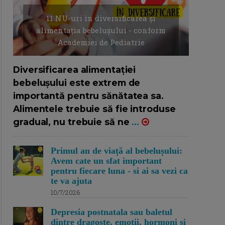
11 NU-uri in diversificarea și
alimentația bebelușului - conform
Academiei de Pediatrie
16/7/2026
AUTOR: EDITOR DC.
Diversificarea alimentației
bebelușului este extrem de
importantă pentru sănătatea sa.
Alimentele trebuie să fie introduse
gradual, nu trebuie să ne
...
Primul an de viață al bebelușului:
Avem cate un sfat important
pentru fiecare luna - si ai sa vezi ca
te va ajuta
10/7/2026
Depresia postnatala sau baletul
dintre dragoste, emotii, hormoni si