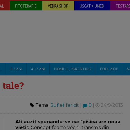
AL
FITOTERAPIE
VEDRA SHOP
USCAT + UMED
TESTARE
L
1-3 ANI
4-12 ANI
FAMILIE, PARENTING
EDUCATIE
S
 tale?
Tema:
Suflet fericit
|
0
|
24/9/2013
Ati auzit spunandu-se ca: "pisica are noua
vieti".
Concept foarte vechi, transmis din