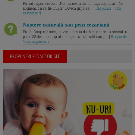
Părinții spun deseori: „Noi nu ne certăm în fața copilului.” „Ne
abținem, ca să fie liniște.” „Avem grijă să... |
Raspunde | Vezi
raspunsuri
Naștere naturală sau prin cezariană
Bună, Dragi mămici, aș vrea să știu dacă cele care au născut la
peste 38 de ani, ce ați ales: nașterea naturală sau p... |
Raspunde |
Vezi raspunsuri
PROPUNERI REDACTOR SEF