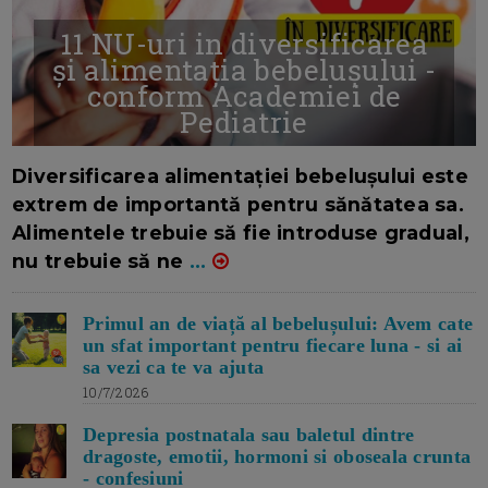
11 NU-uri in diversificarea
și alimentația bebelușului -
conform Academiei de
Pediatrie
16/7/2026
AUTOR: EDITOR DC.
Diversificarea alimentației bebelușului este
extrem de importantă pentru sănătatea sa.
Alimentele trebuie să fie introduse gradual,
nu trebuie să ne
...
Primul an de viață al bebelușului: Avem cate
un sfat important pentru fiecare luna - si ai
sa vezi ca te va ajuta
10/7/2026
Depresia postnatala sau baletul dintre
dragoste, emotii, hormoni si oboseala crunta
- confesiuni