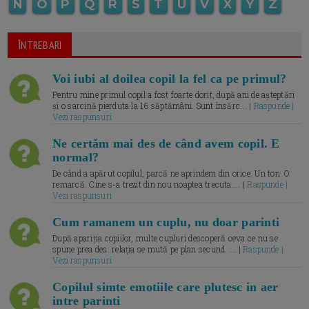
N
O
P
Q
R
S
T
U
V
X
Y
Z
ÎNTREBARI
Voi iubi al doilea copil la fel ca pe primul?
Pentru mine primul copil a fost foarte dorit, după ani de așteptări
și o sarcină pierduta la 16 săptămâni. Sunt însărc... |
Raspunde |
Vezi raspunsuri
Ne certăm mai des de când avem copil. E
normal?
De când a apărut copilul, parcă ne aprindem din orice. Un ton. O
remarcă. Cine s-a trezit din nou noaptea trecuta.... |
Raspunde |
Vezi raspunsuri
Cum ramanem un cuplu, nu doar parinti
După apariția copiilor, multe cupluri descoperă ceva ce nu se
spune prea des: relația se mută pe plan secund. ... |
Raspunde |
Vezi raspunsuri
Copilul simte emotiile care plutesc in aer
intre parinti