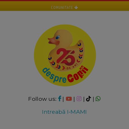
COMUNITATE
Follow us:
|
|
|
|
Intreabă I-MAMI