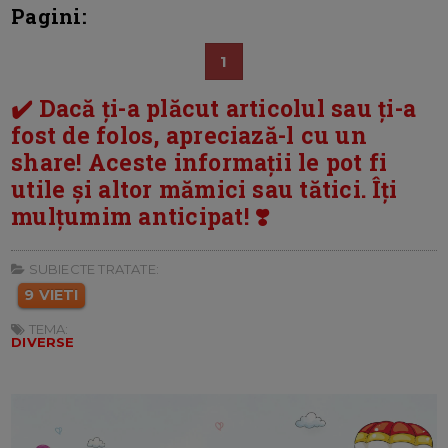
Pagini:
1
✔️ Dacă ți-a plăcut articolul sau ți-a
fost de folos, apreciază-l cu un
share! Aceste informații le pot fi
utile și altor mămici sau tătici. Îți
mulțumim anticipat! ❣️
SUBIECTE TRATATE:
9 VIETI
TEMA:
DIVERSE