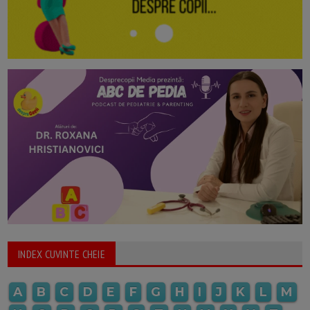
INDEX CUVINTE CHEIE
A
B
C
D
E
F
G
H
I
J
K
L
M