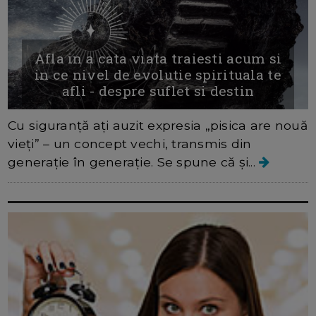
Afla in a cata viata traiesti acum si
in ce nivel de evolutie spirituala te
afli - despre suflet si destin
Cu siguranță ați auzit expresia „pisica are nouă
vieți” – un concept vechi, transmis din
generație în generație. Se spune că și...