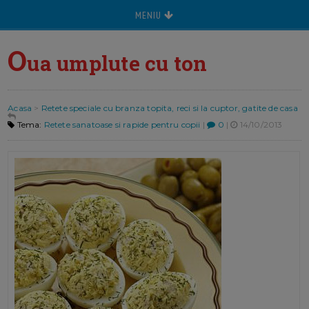
MENIU
O
ua umplute cu ton
Acasa
>
Retete speciale cu branza topita, reci si la cuptor, gatite de casa
Tema:
Retete sanatoase si rapide pentru copii
|
0
|
14/10/2013