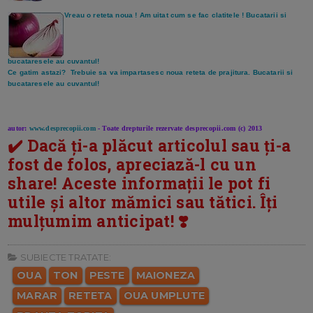
Vreau o reteta noua ! Am uitat cum se fac clatitele ! Bucatarii si
bucataresele au cuvantul!
Ce gatim astazi? Trebuie sa va impartasesc noua reteta de prajitura. Bucatarii si
bucataresele au cuvantul!
autor:
www.desprecopii.com
- Toate drepturile rezervate desprecopii.com (c) 2013
✔️ Dacă ți-a plăcut articolul sau ți-a
fost de folos, apreciază-l cu un
share! Aceste informații le pot fi
utile și altor mămici sau tătici. Îți
mulțumim anticipat! ❣️
SUBIECTE TRATATE:
OUA
TON
PESTE
MAIONEZA
MARAR
RETETA
OUA UMPLUTE