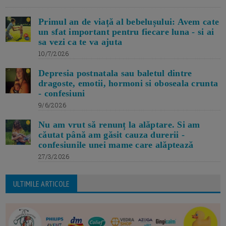
Primul an de viață al bebelușului: Avem cate
un sfat important pentru fiecare luna - si ai
sa vezi ca te va ajuta
10/7/2026
Depresia postnatala sau baletul dintre
dragoste, emotii, hormoni si oboseala crunta
- confesiuni
9/6/2026
Nu am vrut să renunț la alăptare. Si am
căutat până am găsit cauza durerii -
confesiunile unei mame care alăptează
27/3/2026
ULTIMILE ARTICOLE