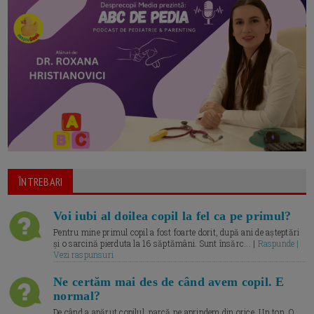
ÎNTREBARI
Voi iubi al doilea copil la fel ca pe primul?
Pentru mine primul copil a fost foarte dorit, după ani de așteptări
și o sarcină pierduta la 16 săptămâni. Sunt însărc... |
Raspunde |
Vezi raspunsuri
Ne certăm mai des de când avem copil. E
normal?
De când a apărut copilul, parcă ne aprindem din orice. Un ton. O