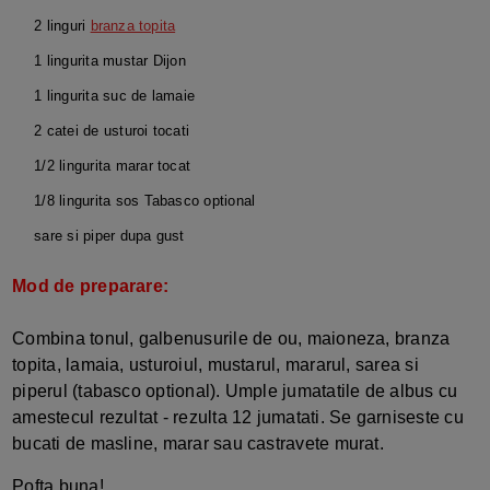
2 linguri
branza topita
1 lingurita mustar Dijon
1 lingurita suc de lamaie
2 catei de usturoi tocati
1/2 lingurita marar tocat
1/8 lingurita sos Tabasco optional
sare si piper dupa gust
Mod de preparare:
Combina tonul, galbenusurile de ou, maioneza, branza
topita, lamaia, usturoiul, mustarul, mararul, sarea si
piperul (tabasco optional). Umple jumatatile de albus cu
amestecul rezultat - rezulta 12 jumatati. Se garniseste cu
bucati de masline, marar sau castravete murat.
Pofta buna!