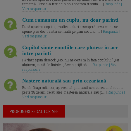
remarcă. Cine s-a trezit din nou noaptea trecuta.... |
Raspunde |
Vezi raspunsuri
Cum ramanem un cuplu, nu doar parinti
După apariția copiilor, multe cupluri descoperă ceva ce nu se
spune prea des: relația se mută pe plan secund. ... |
Raspunde |
Vezi raspunsuri
Copilul simte emotiile care plutesc in aer
intre parinti
Părinții spun deseori: „Noi nu ne certăm în fața copilului.” „Ne
abținem, ca să fie liniște.” „Avem grijă să... |
Raspunde | Vezi
raspunsuri
Naștere naturală sau prin cezariană
Bună, Dragi mămici, aș vrea să știu dacă cele care au născut la
peste 38 de ani, ce ați ales: nașterea naturală sau p... |
Raspunde |
Vezi raspunsuri
PROPUNERI REDACTOR SEF