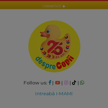
COMUNITATE
Follow us:
|
|
|
|
Intreabă I-MAMI