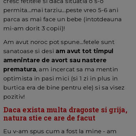
cresc fetitele si daca situatia o s-o
permita...mai tarziu...peste vreo 5-6 ani
parca as mai face un bebe (intotdeauna
mi-am dorit 3 copii)!
Am avut noroc pot spune...fetele sunt
sanatoase si desi
am avut tot timpul
amenintare de avort sau nastere
prematura
, am incercat sa ma mentin
optimista in pasi mici (si 1 zi in plus in
burtica era de bine pentru ele) si sa visez
pozitiv!
Daca exista multa dragoste si grija,
natura stie ce are de facut
Eu v-am spus cum a fost la mine - am