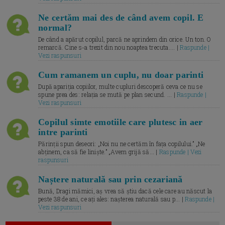
Ne certăm mai des de când avem copil. E
normal?
De când a apărut copilul, parcă ne aprindem din orice. Un ton. O
remarcă. Cine s-a trezit din nou noaptea trecuta.... |
Raspunde |
Vezi raspunsuri
Cum ramanem un cuplu, nu doar parinti
După apariția copiilor, multe cupluri descoperă ceva ce nu se
spune prea des: relația se mută pe plan secund. ... |
Raspunde |
Vezi raspunsuri
Copilul simte emotiile care plutesc in aer
intre parinti
Părinții spun deseori: „Noi nu ne certăm în fața copilului.” „Ne
abținem, ca să fie liniște.” „Avem grijă să... |
Raspunde | Vezi
raspunsuri
Naștere naturală sau prin cezariană
Bună, Dragi mămici, aș vrea să știu dacă cele care au născut la
peste 38 de ani, ce ați ales: nașterea naturală sau p... |
Raspunde |
Vezi raspunsuri