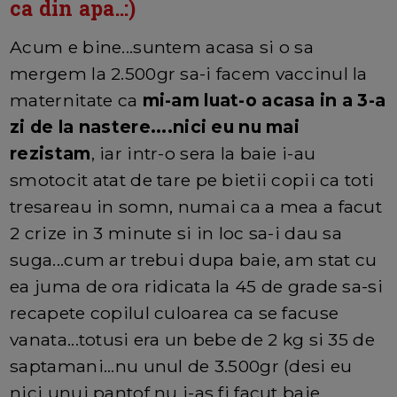
ca din apa..:)
Acum e bine...suntem acasa si o sa
mergem la 2.500gr sa-i facem vaccinul la
maternitate ca
mi-am luat-o acasa in a 3-a
zi de la nastere....nici eu nu mai
rezistam
, iar intr-o sera la baie i-au
smotocit atat de tare pe bietii copii ca toti
tresareau in somn, numai ca a mea a facut
2 crize in 3 minute si in loc sa-i dau sa
suga...cum ar trebui dupa baie, am stat cu
ea juma de ora ridicata la 45 de grade sa-si
recapete copilul culoarea ca se facuse
vanata...totusi era un bebe de 2 kg si 35 de
saptamani...nu unul de 3.500gr (desi eu
nici unui pantof nu i-as fi facut baie