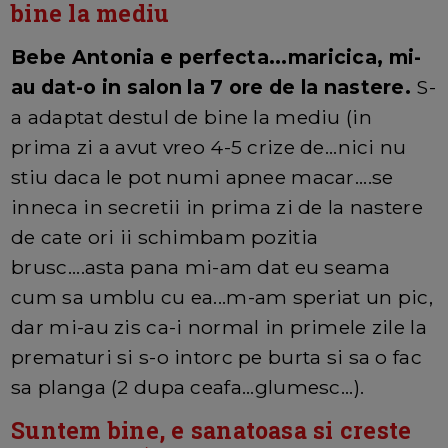
bine la mediu
Bebe Antonia e perfecta...maricica, mi-
au dat-o in salon la 7 ore de la nastere.
S-
a adaptat destul de bine la mediu (in
prima zi a avut vreo 4-5 crize de...nici nu
stiu daca le pot numi apnee macar....se
inneca in secretii in prima zi de la nastere
de cate ori ii schimbam pozitia
brusc....asta pana mi-am dat eu seama
cum sa umblu cu ea...m-am speriat un pic,
dar mi-au zis ca-i normal in primele zile la
prematuri si s-o intorc pe burta si sa o fac
sa planga (2 dupa ceafa...glumesc...).
Suntem bine, e sanatoasa si creste