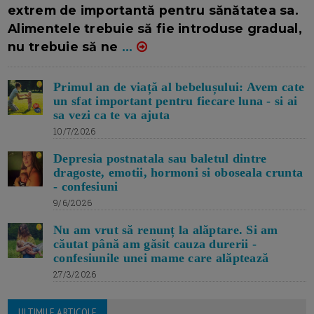
extrem de importantă pentru sănătatea sa.
Alimentele trebuie să fie introduse gradual,
nu trebuie să ne
...
Primul an de viață al bebelușului: Avem cate
un sfat important pentru fiecare luna - si ai
sa vezi ca te va ajuta
10/7/2026
Depresia postnatala sau baletul dintre
dragoste, emotii, hormoni si oboseala crunta
- confesiuni
9/6/2026
Nu am vrut să renunț la alăptare. Si am
căutat până am găsit cauza durerii -
confesiunile unei mame care alăptează
27/3/2026
ULTIMILE ARTICOLE