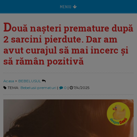
MENIU
D
ouă nașteri premature după
2 sarcini pierdute. Dar am
avut curajul să mai incerc și
să rămân pozitivă
Acasa
>
BEBELUSUL
TEMA:
Bebelusii prematuri
|
0
|
7/4/2025