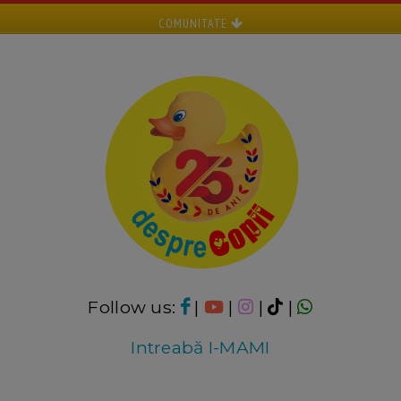
COMUNITATE
Follow us:
|
|
|
|
Intreabă I-MAMI