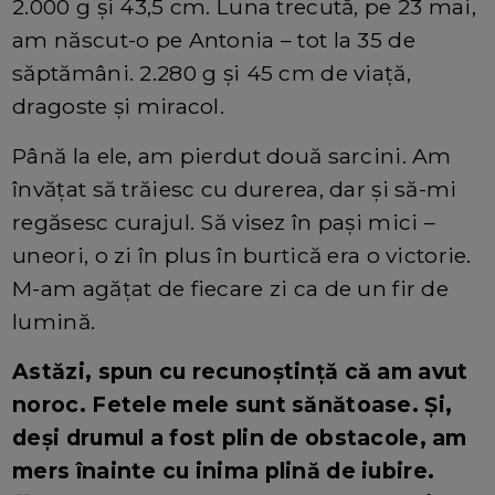
2.000 g și 43,5 cm. Luna trecută, pe 23 mai,
am născut-o pe Antonia – tot la 35 de
săptămâni. 2.280 g și 45 cm de viață,
dragoste și miracol.
Până la ele, am pierdut două sarcini. Am
învățat să trăiesc cu durerea, dar și să-mi
regăsesc curajul. Să visez în pași mici –
uneori, o zi în plus în burtică era o victorie.
M-am agățat de fiecare zi ca de un fir de
lumină.
Astăzi, spun cu recunoștință că am avut
noroc. Fetele mele sunt sănătoase. Și,
deși drumul a fost plin de obstacole, am
mers înainte cu inima plină de iubire.