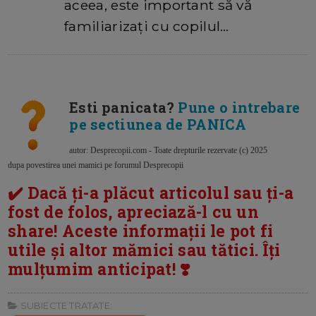
aceea, este important să vă
familiarizați cu copilul…
Esti panicata?
Pune o intrebare
pe sectiunea de PANICA
autor: Desprecopii.com - Toate drepturile rezervate (c) 2025
dupa povestirea unei mamici pe forumul Desprecopii
✔️ Dacă ți-a plăcut articolul sau ți-a
fost de folos, apreciază-l cu un
share! Aceste informații le pot fi
utile și altor mămici sau tătici. Îți
mulțumim anticipat! ❣️
SUBIECTE TRATATE: