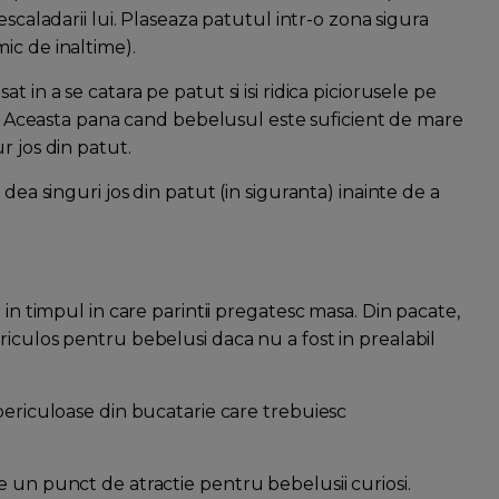
escaladarii lui. Plaseaza patutul intr-o zona sigura
ic de inaltime).
 in a se catara pe patut si isi ridica piciorusele pe
i . Aceasta pana cand bebelusul este suficient de mare
r jos din patut.
dea singuri jos din patut (in siguranta) inainte de a
 in timpul in care parintii pregatesc masa. Din pacate,
iculos pentru bebelusi daca nu a fost in prealabil
periculoase din bucatarie care trebuiesc
e un punct de atractie pentru bebelusii curiosi.