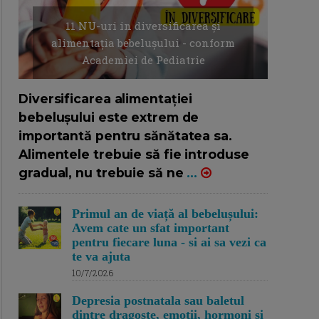
11 NU-uri in diversificarea și
alimentația bebelușului - conform
Academiei de Pediatrie
16/7/2026
AUTOR: EDITOR DC.
Diversificarea alimentației
bebelușului este extrem de
importantă pentru sănătatea sa.
Alimentele trebuie să fie introduse
gradual, nu trebuie să ne
...
Primul an de viață al bebelușului:
Avem cate un sfat important
pentru fiecare luna - si ai sa vezi ca
te va ajuta
10/7/2026
Depresia postnatala sau baletul
dintre dragoste, emotii, hormoni si