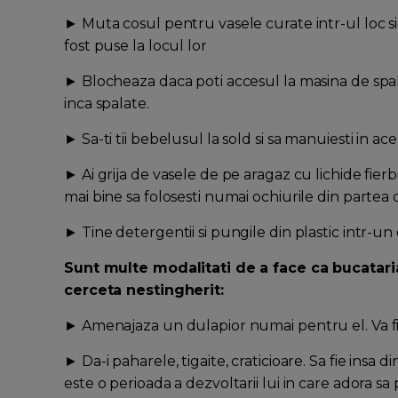
► Muta cosul pentru vasele curate intr-ul loc sig
fost puse la locul lor
► Blocheaza daca poti accesul la masina de spala
inca spalate.
► Sa-ti tii bebelusul la sold si sa manuiesti in ace
► Ai grija de vasele de pe aragaz cu lichide fierb
mai bine sa folosesti numai ochiurile din partea 
► Tine detergentii si pungile din plastic intr-un 
Sunt multe modalitati de a face ca bucataria
cerceta nestingherit:
► Amenajaza un dulapior numai pentru el. Va fi f
► Da-i paharele, tigaite, craticioare. Sa fie insa
este o perioada a dezvoltarii lui in care adora s