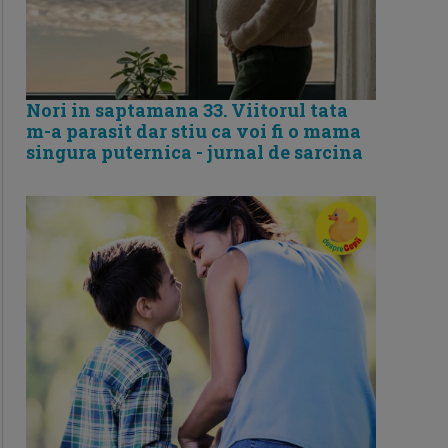
Nori in saptamana 33. Viitorul tata
m-a parasit dar stiu ca voi fi o mama
singura puternica - jurnal de sarcina