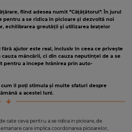
ățărare, fiind adesea numit "Cățățătorul". În jurul
 pentru a se ridica în picioare și dezvoltă noi
, echilibrarea greutății și utilizarea brațelor
 fără ajutor este real, inclusiv în ceea ce privește
 cauza mâncării, ci din cauza neputinței de a se
it pentru a începe hrănirea prin auto-
 cum îl poți stimula și multe sfaturi despre
tămână a acestei luni.
 de cate ceva pentru a se ridica in picioare, de
demanare care implica coordonarea picioarelor,