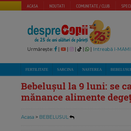
ACASA
NOUTATI
COMUNITATE / CLUB
SPECI
Urmărește:
|
|
|
|
|
Intreabă I-MAMI
FERTILITATE
SARCINA
NASTEREA
BEBELUSU
Bebelușul la 9 luni: se ca
mănance alimente degeț
Acasa
>
BEBELUSUL