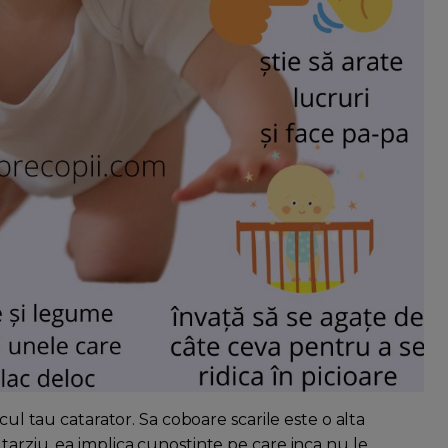
cul tau catarator. Sa coboare scarile este o alta
arziu, ea implica cunostinte pe care inca nu le