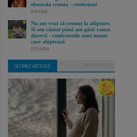
oboseala crunta - confesiuni
9/6/2026
Nu am vrut să renunț la alăptare.
Si am căutat până am găsit cauza
durerii - confesiunile unei mame
care alăptează
27/3/2026
ULTIMILE ARTICOLE
NOUTATI AICI