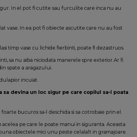
ur. In el pot fi cutite sau furculite care inca nu au
t vase. In ea pot fi obiecte ascutite care nu au fost
lasi timp vase cu lichide fierbinti, poate fi dezastruos.
inti, sa nu aiba niciodata manerele spre exterior.Ar fi
din spate a aragazului.
dulapior incuiat.
 sa devina un loc sigur pe care copilul sa-l poata
oarte bucuros sa-l deschida si sa cotrobaie prin el.
 din acelea pe care le poate manui in siguranta. Aceasta
a puna obiectele mici unu peste celalalt in gramajoare.