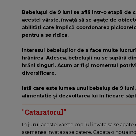
Bebelușul de 9 luni se află într-o etapă de c
acestei vârste, învață să se agațe de obiecte
abilități care implică coordonarea picioarelor
pentru a se ridica.
Interesul bebelușilor de a face multe lucruri
hrănirea. Adesea, bebelușii nu se supără din
hrăni singuri. Acum ar fi și momentul potriv
diversificare.
Iată care este lumea unui bebeluș de 9 luni,
alimentație și dezvoltarea lui în fiecare săp
"Cataratorul"
In jurul acestei varste copilul invata sa se agate
asemenea invata sa se catere. Capata o noua in