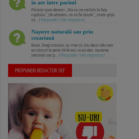
in aer intre parinti
Părinții spun deseori: „Noi nu ne certăm în fața
copilului.” „Ne abținem, ca să fie liniște.” „Avem grijă
să... |
Raspunde | Vezi raspunsuri
Naștere naturală sau prin
cezariană
Bună, Dragi mămici, aș vrea să știu dacă cele care
au născut la peste 38 de ani, ce ați ales: nașterea
naturală sau p... |
Raspunde | Vezi raspunsuri
PROPUNERI REDACTOR SEF