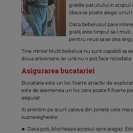
gratiile patutului in scopul 
(daca se poate alege unul m
Daca bebelusul pare interesat
gratii, este timpul sa-l mut
pentru reusi sa se dea singu
Tine minte! Multi bebelusi nu sunt capabili sa se 
doua aniversare, iar unii nu o pot face niciodata.
Asigurarea bucatariei
Bucataria este un loc foarte atractiv de explorat
este de asemenea un loc care poate fi foarte per
asigurat.
Iti amintim pe scurt cateva din zonele cele mai 
supravegheate:
► Daca poti, blocheaza accesul spre aragaz. Est