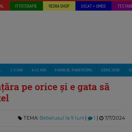
AL
FITOTERAPIE
VEDRA SHOP
USCAT + UMED
TESTARE
L
1-3 ANI
4-12 ANI
FAMILIE, PARENTING
EDUCATIE
S
țăra pe orice și e gata să
el
TEMA:
Bebelusul la 9 luni
|
1
|
7/7/2024