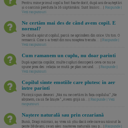
Pentru mine primul copil a fost foarte dorit, după ani de așteptări
și o sarcină pierduta la 16 săptămâni. Sunt însărc... |
Raspunde |
Vezi raspunsuri
Ne certăm mai des de când avem copil. E
normal?
De când a apărut copilul, parcă ne aprindem din orice. Un ton. O
remarcă. Cine s-a trezit din nou noaptea trecuta.... |
Raspunde |
Vezi raspunsuri
Cum ramanem un cuplu, nu doar parinti
După apariția copiilor, multe cupluri descoperă ceva ce nu se
spune prea des: relația se mută pe plan secund. ... |
Raspunde |
Vezi raspunsuri
Copilul simte emotiile care plutesc in aer
intre parinti
Părinții spun deseori: „Noi nu ne certăm în fața copilului.” „Ne
abținem, ca să fie liniște.” „Avem grijă să... |
Raspunde | Vezi
raspunsuri
Naștere naturală sau prin cezariană
Bună, Dragi mămici, aș vrea să știu dacă cele care au născut la
peste 38 de ani, ce ați ales: nașterea naturală sau p... |
Raspunde |