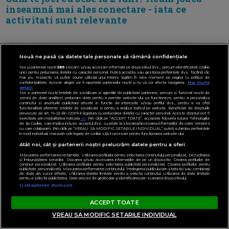
inseamnă mai ales conectare - iata ce
activitati sunt relevante
Nouă ne pasă ca datele tale personale să rămână confidențiale
Noi și partenerii noștri
589
stocăm și/sau accesăm informații pe dispozitivul dvs., precum identificatorii cookie
unici pentru prelucrarea datelor cu caracter personal. Puteți accepta sau gestiona preferințele dvs. făcând clic
mai jos, respectiv vă puteți opune utilizării unui interes legitim în orice moment pe pagina cu politica de
confidențialitate. Aceste alegeri vor fi raportate partenerilor noștri și nu vă vor afecta navigarea.
Mai multe
detalii
Noi si partenerii nostri (retelele de socializare si agentiile de publicitate partenere, precum si furnizorii nostri de
servicii de date analitice) prelucram date pentru a permite website-ului sa functioneze, pentru a personaliza
continutul si anunturile publicitare afisate in functie de interesele si/sau profilul dvs., pentru a va oferi
functionalitati aferente retelelor de socializare si pentru a analiza traficul pe website. Beneficiati de drepturile
prevazute de art. 15-22 din GDPR in legatura cu prelucrarea datelor cu caracter personal. Aceste drepturi pot fi
exercitate prin modalitatea indicata
aici
. Prin click pe “ACCEPT TOATE”, acceptati folosirea tuturor Tehnologiilor
de tip Cookie, care implica inclusiv acceptul dvs. cu privire la stocarea/accesarea informatiilor de catre Vendor-ii
cu care colaboram. Prin click pe “VREAU SA MODIFIC SETARILE INDIVIDUAL” puteti schimba preferintele
in mod individual, mai putin cele legate de cookie strict necesare pentru functionarea website-ului.
Atât noi, cât și partenerii noștri prelucrăm datele pentru a oferi:
Măsurarea performanței reclamelor. Utilizarea profilurilor pentru selectarea conținutului personalizat. Dezvoltarea
și îmbunătățirea serviciilor. Stocarea și/sau accesarea informațiilor de pe un dispozitiv. Crearea profilurilor de
conținut personalizat. Utilizarea profilurilor pentru selectarea publicității personalizate. Crearea profilurilor pentru
publicitate personalizată. Măsurarea performanței conținutului. Înțelegerea publicului prin statistici sau combinații
de date din surse diferite. Utilizarea datelor limitate pentru a selecta conținutul. Utilizarea de date limitate
pentru a selecta publicitatea. Date precise de geolocație și identificarea prin scanarea dispozitivului.
Listă parteneri (furnizori)
ACCEPT TOATE
VREAU SA MODIFIC SETARILE INDIVIDUAL
Cezariana blanda explicata de medic. Cum