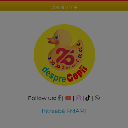
COMUNITATE
Follow us:
|
|
|
|
Intreabă I-MAMI