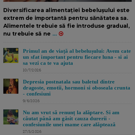
16/7/2026
AUTOR: EDITOR DC.
Diversificarea alimentației bebelușului este
extrem de importantă pentru sănătatea sa.
Alimentele trebuie să fie introduse gradual,
nu trebuie să ne
...
Primul an de viață al bebelușului: Avem cate
un sfat important pentru fiecare luna - si ai
sa vezi ca te va ajuta
10/7/2026
Depresia postnatala sau baletul dintre
dragoste, emotii, hormoni si oboseala crunta
- confesiuni
9/6/2026
Nu am vrut să renunț la alăptare. Si am
căutat până am găsit cauza durerii -
confesiunile unei mame care alăptează
27/3/2026