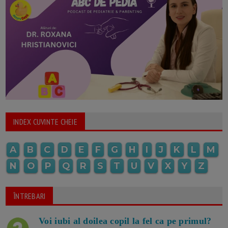
INDEX CUVINTE CHEIE
A
B
C
D
E
F
G
H
I
J
K
L
M
N
O
P
Q
R
S
T
U
V
X
Y
Z
ÎNTREBARI
Voi iubi al doilea copil la fel ca pe primul?