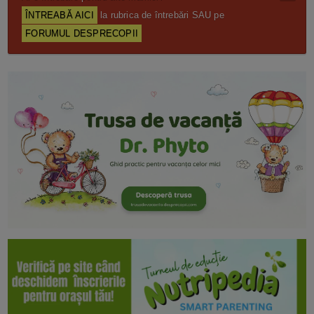
ÎNTREABĂ AICI
la rubrica de întrebări SAU pe
FORUMUL DESPRECOPII