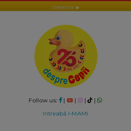
COMUNITATE
Follow us:
|
|
|
|
Intreabă I-MAMI