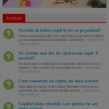
ÎNTREBARI
Voi iubi al doilea copil la fel ca pe primul?
Pentru mine primul copil a fost foarte dorit, după ani de așteptări
și o sarcină pierduta la 16 săptămâni. Sunt însărc... |
Raspunde |
Vezi raspunsuri
Ne certăm mai des de când avem copil. E
normal?
De când a apărut copilul, parcă ne aprindem din orice. Un ton. O
remarcă. Cine s-a trezit din nou noaptea trecuta.... |
Raspunde |
Vezi raspunsuri
Cum ramanem un cuplu, nu doar parinti
După apariția copiilor, multe cupluri descoperă ceva ce nu se
spune prea des: relația se mută pe plan secund. ... |
Raspunde |
Vezi raspunsuri
Copilul simte emotiile care plutesc in aer
intre parinti