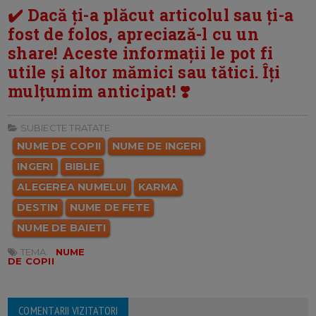
✔️ Dacă ți-a plăcut articolul sau ți-a
fost de folos, apreciază-l cu un
share! Aceste informații le pot fi
utile și altor mămici sau tătici. Îți
mulțumim anticipat! ❣️
SUBIECTE TRATATE:
NUME DE COPII
NUME DE INGERI
INGERI
BIBLIE
ALEGEREA NUMELUI
KARMA
DESTIN
NUME DE FETE
NUME DE BAIETI
TEMA:
NUME
DE COPII
COMENTARII VIZITATORI