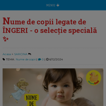
MENIU
N
ume de copii legate de
ÎNGERI - o selecție specială
✨
Acasa
>
SARCINA
TEMA:
Nume de copii
|
0
|
6/12/2024