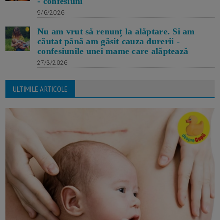
- confesiuni
9/6/2026
Nu am vrut să renunț la alăptare. Si am
căutat până am găsit cauza durerii -
confesiunile unei mame care alăptează
27/3/2026
ULTIMILE ARTICOLE