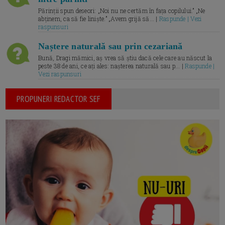
Părinții spun deseori: „Noi nu ne certăm în fața copilului.” „Ne
abținem, ca să fie liniște.” „Avem grijă să... |
Raspunde | Vezi
raspunsuri
Naștere naturală sau prin cezariană
Bună, Dragi mămici, aș vrea să știu dacă cele care au născut la
peste 38 de ani, ce ați ales: nașterea naturală sau p... |
Raspunde |
Vezi raspunsuri
PROPUNERI REDACTOR SEF