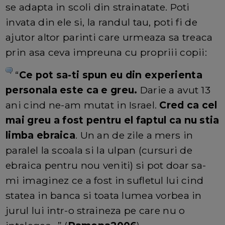
se adapta in scoli din strainatate. Poti
invata din ele si, la randul tau, poti fi de
ajutor altor parinti care urmeaza sa treaca
prin asa ceva impreuna cu propriii copii:
“
Ce pot sa-ti spun eu din experienta
personala este ca e greu.
Darie a avut 13
ani cind ne-am mutat in Israel.
Cred ca cel
mai greu a fost pentru el faptul ca nu stia
limba ebraica
. Un an de zile a mers in
paralel la scoala si la ulpan (cursuri de
ebraica pentru nou veniti) si pot doar sa-
mi imaginez ce a fost in sufletul lui cind
statea in banca si toata lumea vorbea in
jurul lui intr-o straineza pe care nu o