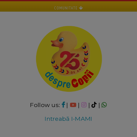
COMUNITATE
Follow us:
|
|
|
|
Intreabă I-MAMI