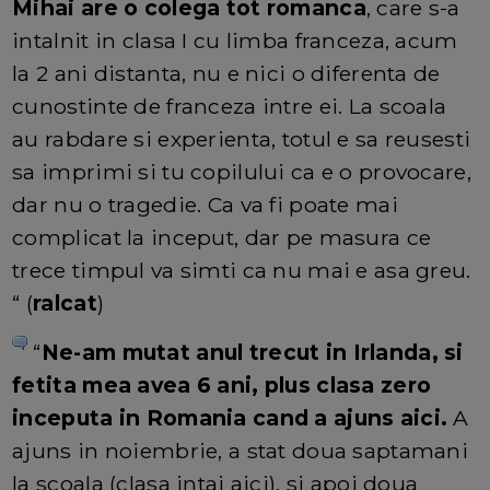
Mihai are o colega tot romanca
, care s-a
intalnit in clasa I cu limba franceza, acum
la 2 ani distanta, nu e nici o diferenta de
cunostinte de franceza intre ei. La scoala
au rabdare si experienta, totul e sa reusesti
sa imprimi si tu copilului ca e o provocare,
dar nu o tragedie. Ca va fi poate mai
complicat la inceput, dar pe masura ce
trece timpul va simti ca nu mai e asa greu.
“ (
ralcat
)
“
Ne-am mutat anul trecut in Irlanda, si
fetita mea avea 6 ani, plus clasa zero
inceputa in Romania cand a ajuns aici.
A
ajuns in noiembrie, a stat doua saptamani
la scoala (clasa intai aici), si apoi doua