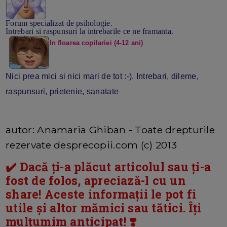
Forum specializat de psihologie.
Intrebari si raspunsuri la intrebarile ce ne framanta.
In floarea copilariei (4-12 ani)
Nici prea mici si nici mari de tot :-). Intrebari, dileme,
raspunsuri, prietenie, sanatate
autor: Anamaria Ghiban - Toate drepturile
rezervate desprecopii.com (c) 2013
✔️ Dacă ți-a plăcut articolul sau ți-a
fost de folos, apreciază-l cu un
share! Aceste informații le pot fi
utile și altor mămici sau tătici. Îți
mulțumim anticipat! ❣️