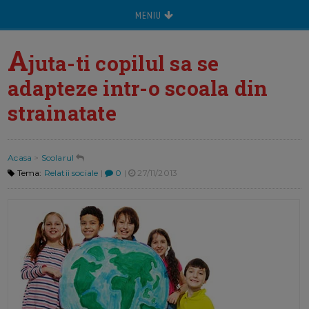
MENIU
A
juta-ti copilul sa se
adapteze intr-o scoala din
strainatate
Acasa
>
Scolarul
Tema:
Relatii sociale
|
0
|
27/11/2013