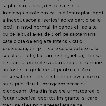
saptamani acasa, destul cat sa nu
inteleaga nimic din ce i s-a intamplat Apoi
a inceput scoala "serios" adica participa la
lectii in mod normal, in banca ei, laolalta
cu ceilalti, si avea de 3 ori pe saptamana
cate o ora de engleza intensiv cu o
profesoara, timp in care celelalte fete (e la
scoala de fete) faceau Irish (gaelica). Tin sa-
ti spun ca primele saptamani pentru mine
au fost mai grele decat pentru ea. Am
observat in curtea scolii doua faze care mi-
au rupt sufletul - mergeam acasa si
plangeam. Una din faze era urmatoarea: o
fetita rusoaica, deci tot imigranta, si care
trecuse si ea prin aceeasi etapa de