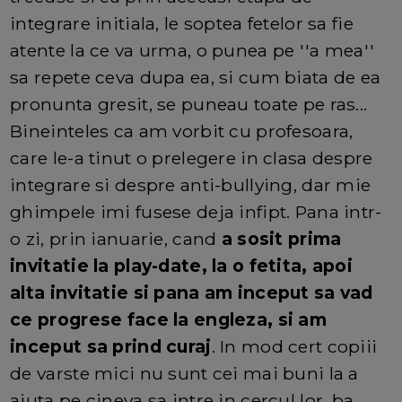
integrare initiala, le soptea fetelor sa fie
atente la ce va urma, o punea pe ''a mea''
sa repete ceva dupa ea, si cum biata de ea
pronunta gresit, se puneau toate pe ras...
Bineinteles ca am vorbit cu profesoara,
care le-a tinut o prelegere in clasa despre
integrare si despre anti-bullying, dar mie
ghimpele imi fusese deja infipt. Pana intr-
o zi, prin ianuarie, cand
a sosit prima
invitatie la play-date, la o fetita, apoi
alta invitatie si pana am inceput sa vad
ce progrese face la engleza, si am
inceput sa prind curaj
. In mod cert copiii
de varste mici nu sunt cei mai buni la a
ajuta pe cineva sa intre in cercul lor, ba