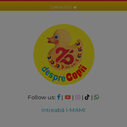
COMUNITATE
Follow us:
|
|
|
|
Intreabă I-MAMI