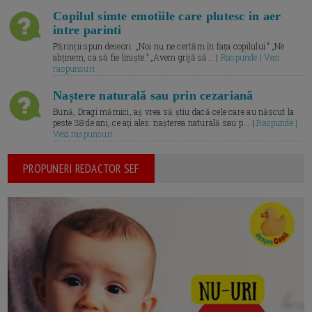
Copilul simte emotiile care plutesc in aer
intre parinti
Părinții spun deseori: „Noi nu ne certăm în fața copilului.” „Ne
abținem, ca să fie liniște.” „Avem grijă să... |
Raspunde | Vezi
raspunsuri
Naștere naturală sau prin cezariană
Bună, Dragi mămici, aș vrea să știu dacă cele care au născut la
peste 38 de ani, ce ați ales: nașterea naturală sau p... |
Raspunde |
Vezi raspunsuri
PROPUNERI REDACTOR SEF