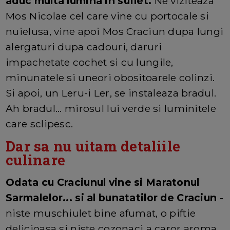
aduc multa lumina in suflet.
Ne viziteaza
Mos Nicolae cel care vine cu portocale si
nuielusa, vine apoi Mos Craciun dupa lungi
alergaturi dupa cadouri, daruri
impachetate cochet si cu lungile,
minunatele si uneori obositoarele colinzi.
Si apoi, un Leru-i Ler, se instaleaza bradul.
Ah bradul... mirosul lui verde si luminitele
care sclipesc.
Dar sa nu uitam detaliile
culinare
Odata cu Craciunul vine si Maratonul
Sarmalelor... si al bunatatilor de Craciun
-
niste muschiulet bine afumat, o piftie
delicioasa si niste cozonaci a caror aroma