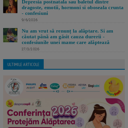
Depresia postnatala sau baletul dintre
dragoste, emotii, hormoni si oboseala crunta
- confesiuni
9/6/2026
Nu am vrut să renunț la alăptare. Si am
căutat până am găsit cauza durerii -
confesiunile unei mame care alăptează
27/3/2026
ULTIMILE ARTICOLE