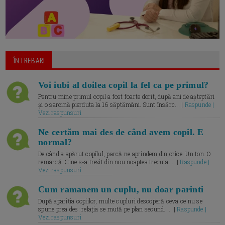
ÎNTREBARI
Voi iubi al doilea copil la fel ca pe primul?
Pentru mine primul copil a fost foarte dorit, după ani de așteptări
și o sarcină pierduta la 16 săptămâni. Sunt însărc... |
Raspunde |
Vezi raspunsuri
Ne certăm mai des de când avem copil. E
normal?
De când a apărut copilul, parcă ne aprindem din orice. Un ton. O
remarcă. Cine s-a trezit din nou noaptea trecuta.... |
Raspunde |
Vezi raspunsuri
Cum ramanem un cuplu, nu doar parinti
După apariția copiilor, multe cupluri descoperă ceva ce nu se
spune prea des: relația se mută pe plan secund. ... |
Raspunde |
Vezi raspunsuri