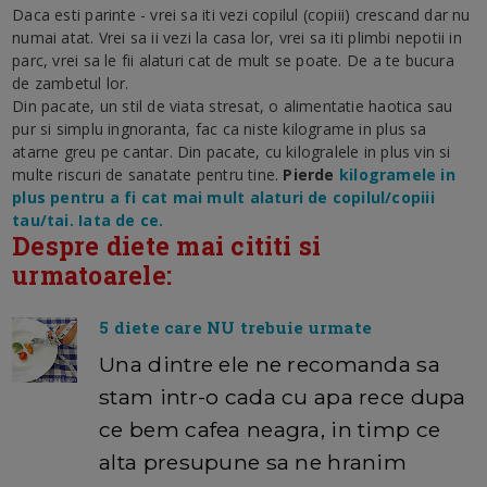
Daca esti parinte - vrei sa iti vezi copilul (copiii) crescand dar nu
numai atat. Vrei sa ii vezi la casa lor, vrei sa iti plimbi nepotii in
parc, vrei sa le fii alaturi cat de mult se poate. De a te bucura
de zambetul lor.
Din pacate, un stil de viata stresat, o alimentatie haotica sau
pur si simplu ingnoranta, fac ca niste kilograme in plus sa
atarne greu pe cantar. Din pacate, cu kilogralele in plus vin si
multe riscuri de sanatate pentru tine.
Pierde
kilogramele in
plus pentru a fi cat mai mult alaturi de copilul/copiii
tau/tai. Iata de ce.
Despre diete mai cititi si
urmatoarele:
5 diete care NU trebuie urmate
Una dintre ele ne recomanda sa
stam intr-o cada cu apa rece dupa
ce bem cafea neagra, in timp ce
alta presupune sa ne hranim