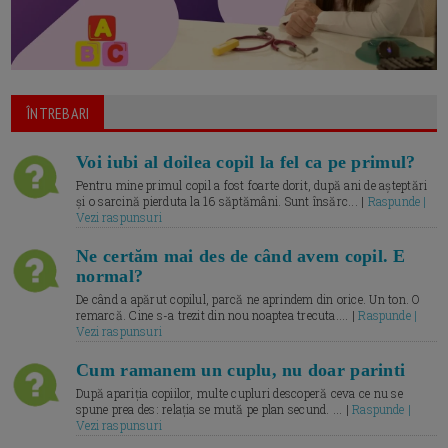
ÎNTREBARI
Voi iubi al doilea copil la fel ca pe primul?
Pentru mine primul copil a fost foarte dorit, după ani de așteptări
și o sarcină pierduta la 16 săptămâni. Sunt însărc... |
Raspunde |
Vezi raspunsuri
Ne certăm mai des de când avem copil. E
normal?
De când a apărut copilul, parcă ne aprindem din orice. Un ton. O
remarcă. Cine s-a trezit din nou noaptea trecuta.... |
Raspunde |
Vezi raspunsuri
Cum ramanem un cuplu, nu doar parinti
După apariția copiilor, multe cupluri descoperă ceva ce nu se
spune prea des: relația se mută pe plan secund. ... |
Raspunde |
Vezi raspunsuri