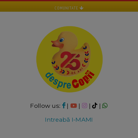
COMUNITATE
Follow us:
|
|
|
|
Intreabă I-MAMI