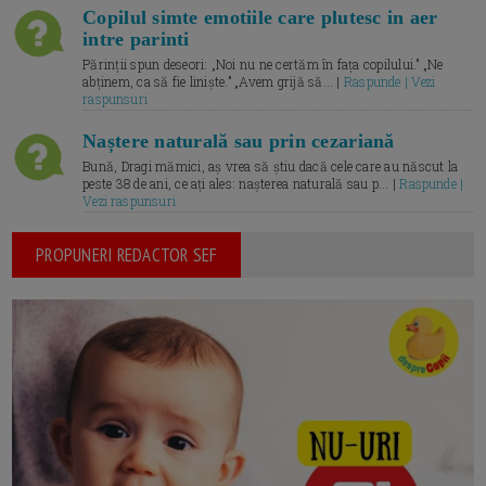
Copilul simte emotiile care plutesc in aer
intre parinti
Părinții spun deseori: „Noi nu ne certăm în fața copilului.” „Ne
abținem, ca să fie liniște.” „Avem grijă să... |
Raspunde | Vezi
raspunsuri
Naștere naturală sau prin cezariană
Bună, Dragi mămici, aș vrea să știu dacă cele care au născut la
peste 38 de ani, ce ați ales: nașterea naturală sau p... |
Raspunde |
Vezi raspunsuri
PROPUNERI REDACTOR SEF