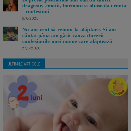
dragoste, emotii, hormoni si oboseala crunta
- confesiuni
9/6/2026
Nu am vrut să renunț la alăptare. Si am
căutat până am găsit cauza durerii -
confesiunile unei mame care alăptează
27/3/2026
ULTIMILE ARTICOLE