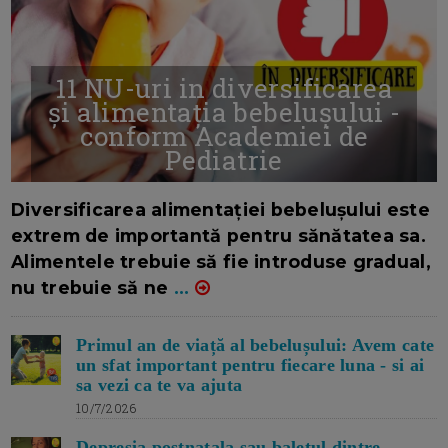
11 NU-uri in diversificarea
și alimentația bebelușului -
conform Academiei de
Pediatrie
16/7/2026
AUTOR: EDITOR DC.
Diversificarea alimentației bebelușului este
extrem de importantă pentru sănătatea sa.
Alimentele trebuie să fie introduse gradual,
nu trebuie să ne
...
Primul an de viață al bebelușului: Avem cate
un sfat important pentru fiecare luna - si ai
sa vezi ca te va ajuta
10/7/2026
Depresia postnatala sau baletul dintre