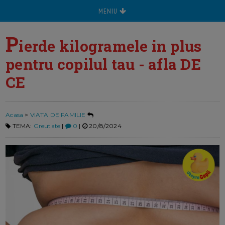
MENIU
P
ierde kilogramele in plus
pentru copilul tau - afla DE
CE
Acasa
>
VIATA DE FAMILIE
TEMA:
Greutate
|
0
|
20/8/2024