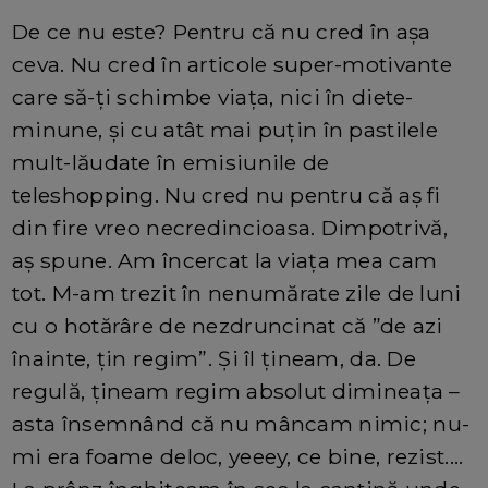
De ce nu este? Pentru că nu cred în așa
ceva. Nu cred în articole super-motivante
care să-ți schimbe viața, nici în diete-
minune, și cu atât mai puțin în pastilele
mult-lăudate în emisiunile de
teleshopping. Nu cred nu pentru că aș fi
din fire vreo necredincioasa. Dimpotrivă,
aș spune. Am încercat la viața mea cam
tot. M-am trezit în nenumărate zile de luni
cu o hotărâre de nezdruncinat că ”de azi
înainte, țin regim”. Și îl țineam, da. De
regulă, țineam regim absolut dimineața –
asta însemnând că nu mâncam nimic; nu-
mi era foame deloc, yeeey, ce bine, rezist....