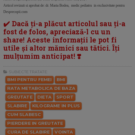
Articol revizuit si aprobat de: dr. Maria Bodea, medic pediatru in exclusivitate pentru
Desprecopii.com
✔️ Dacă ți-a plăcut articolul sau ți-a
fost de folos, apreciază-l cu un
share! Aceste informații le pot fi
utile și altor mămici sau tătici. Îți
mulțumim anticipat! ❣️
SUBIECTE TRATATE:
BMI PENTRU FEMEI
BMI
RATA METABOLICA DE BAZA
GREUTATE
DIETA
SPORT
SLABIRE
KILOGRAME IN PLUS
CUM SLABESC
PIERDERE IN GREUTATE
CURA DE SLABIRE
VOINTA