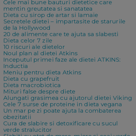
Cele mai bune bauturi dietetice care
mentin greutatea si sanatatea
Dieta cu sirop de artar si lamaie
Secretele dietei – impartasite de starurile
de la Hollywood
20 de alimente care te ajuta sa slabesti
Dieta celor 7 zile
10 riscuri ale dietelor
Noul plan al dietei Atkins
Inceputul primei faze ale dietei ATKINS:
Inductia
Meniu pentru dieta Atkins
Dieta cu grapefruit
Dieta macrobiotica
Mituri false despre diete
Alungati grasimea cu ajutorul dietei Viking
Cele 7 surse de proteine in dieta vegana
Un mar pe zi poate ajuta la combaterea
obezitatii
Cura de slabire si detoxificare cu sucul
verde stralucitor
Slabiti cu otet de mere, miere si ceai verde