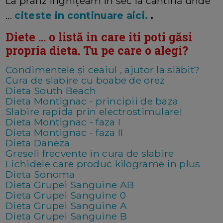
La prânz înghițeam în sec la cantină unde
...
citeste in continuare aici.
.
Diete ... o listă in care iti poti găsi
propria dieta. Tu pe care o alegi?
Condimentele şi ceaiul , ajutor la slăbit?
Cura de slabire cu boabe de orez
Dieta South Beach
Dieta Montignac - principii de baza
Slabire rapida prin electrostimulare!
Dieta Montignac - faza I
Dieta Montignac - faza II
Dieta Daneza
Greseli frecvente in cura de slabire
Lichidele care produc kilograme in plus
Dieta Sonoma
Dieta Grupei Sanguine AB
Dieta Grupei Sanguine 0
Dieta Grupei Sanguine A
Dieta Grupei Sanguine B