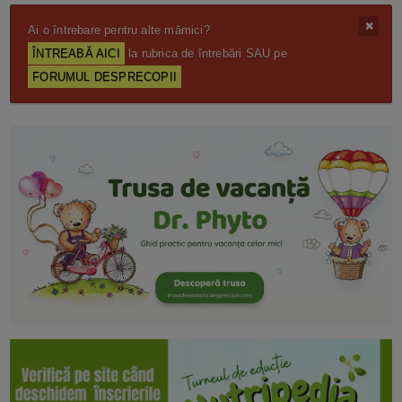
Ai o întrebare pentru alte mămici?
ÎNTREABĂ AICI
la rubrica de întrebări SAU pe
FORUMUL DESPRECOPII