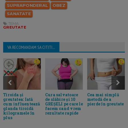
SUPRAPONDERAL
OBEZ
SANATATE
TEMA:
GREUTATE
VA RECOMANDAM SA CITITI...
Tiroida și
Cura salvatoare
Cea mai simplă
greutatea: Iată
de slăbire și 10
metodă de a
cum influentează
GREȘELI pe care le
pierde în greutate
glanda tiroidă
facem cand vrem
kilogramele în
rezultate rapide
plus