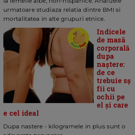
la femeile albe, non-hispanice. Analizele
urmatoare studiaza relatia dintre BMI si
mortalitatea in alte grupuri etnice.
Indicele
de masă
corporală
dupa
naștere:
de ce
trebuie sș
fii cu
ochii pe
el și care
e cel ideal
Dupa nastere - kilogramele in plus sunt o