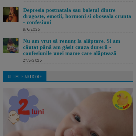
Depresia postnatala sau baletul dintre
dragoste, emotii, hormoni si oboseala crunta
- confesiuni
9/6/2026
Nu am vrut să renunț la alăptare. Si am
căutat până am găsit cauza durerii -
confesiunile unei mame care alăptează
27/3/2026
ULTIMILE ARTICOLE