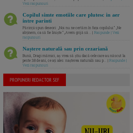
Vezi raspunsuri
Copilul simte emotiile care plutesc in aer
intre parinti
Părinții spun deseori: „Noi nu ne certăm în fața copilului.” „Ne
abținem, ca să fie liniște.” „Avem grijă să... |
Raspunde | Vezi
raspunsuri
Naștere naturală sau prin cezariană
Bună, Dragi mămici, aș vrea să știu dacă cele care au născut la
peste 38 de ani, ce ați ales: nașterea naturală sau p... |
Raspunde |
Vezi raspunsuri
PROPUNERI REDACTOR SEF