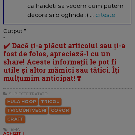
ca haideti sa vedem cum putem
decora si o oglinda :) ...
citeste
Output "
"
✔️ Dacă ți-a plăcut articolul sau ți-a
fost de folos, apreciază-l cu un
share! Aceste informații le pot fi
utile și altor mămici sau tătici. Îți
mulțumim anticipat! ❣️
SUBIECTE TRATATE:
HULA HOOP
TRICOU
TRICOURI VECHI
COVOR
CRAFT
TEMA:
ACHIZITII