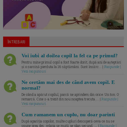
ÎNTREBARI
Voi iubi al doilea copil la fel ca pe primul?
Pentru mine primul copil a fost foarte dorit, după ani de așteptări
și o sarcină pierduta la 16 săptămâni. Sunt însărc... |
Raspunde |
Vezi raspunsuri
Ne certăm mai des de când avem copil. E
normal?
De când a apărut copilul, parcă ne aprindem din orice. Un ton. O
remarcă. Cine s-a trezit din nou noaptea trecuta.... |
Raspunde |
Vezi raspunsuri
Cum ramanem un cuplu, nu doar parinti
După apariția copiilor, multe cupluri descoperă ceva ce nu se
spune prea des: relația se mută pe plan secund. ... |
Raspunde |