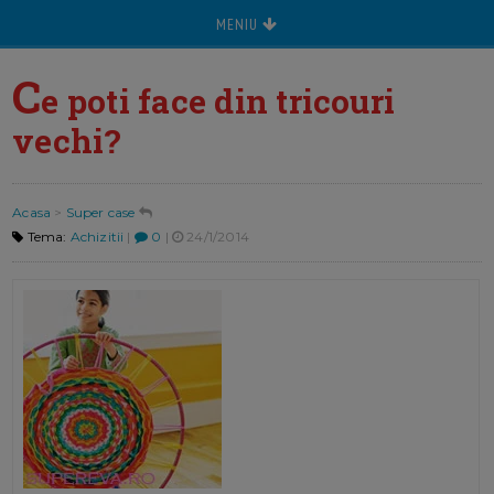
MENIU
C
e poti face din tricouri
vechi?
Acasa
>
Super case
Tema:
Achizitii
|
0
|
24/1/2014