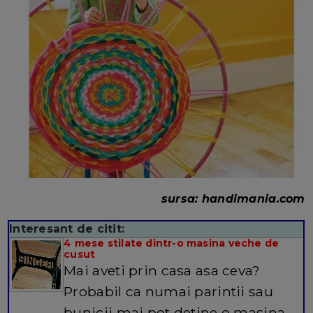
sursa: handimania.com
Interesant de citit:
4 mese stilate dintr-o masina veche de
cusut
Mai aveti prin casa asa ceva?
Probabil ca numai parintii sau
bunicii mai pot detine o masina