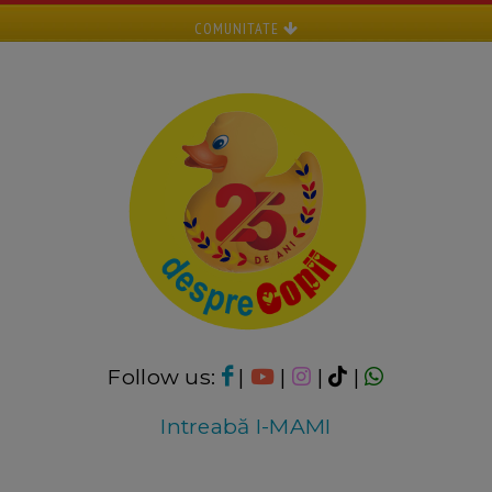
COMUNITATE
Follow us:
|
|
|
|
Intreabă I-MAMI