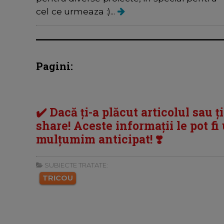
cel ce urmeaza :)...
Pagini:
✔️ Dacă ți-a plăcut articolul sau ț
share! Aceste informații le pot fi u
mulțumim anticipat! ❣️
SUBIECTE TRATATE:
TRICOU