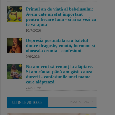
Primul an de viață al bebelușului:
Avem cate un sfat important
pentru fiecare luna - si ai sa vezi ca
te va ajuta
10/7/2026
Depresia postnatala sau baletul
dintre dragoste, emotii, hormoni si
oboseala crunta - confesiuni
9/6/2026
Nu am vrut să renunț la alăptare.
Si am căutat până am găsit cauza
durerii - confesiunile unei mame
care alăptează
27/3/2026
ULTIMILE ARTICOLE
NOUTATI AICI