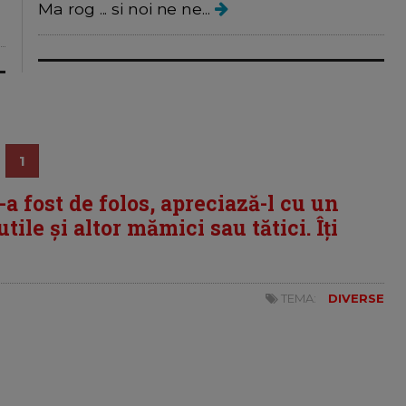
Ma rog ... si noi ne ne...
1
i-a fost de folos, apreciază-l cu un
tile și altor mămici sau tătici. Îți
TEMA:
DIVERSE