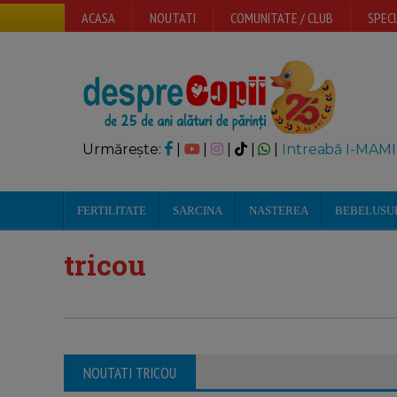
ACASA
NOUTATI
COMUNITATE / CLUB
SPECI
Urmărește:
|
|
|
|
|
Intreabă I-MAMI
FERTILITATE
SARCINA
NASTEREA
BEBELUSU
tricou
NOUTATI TRICOU