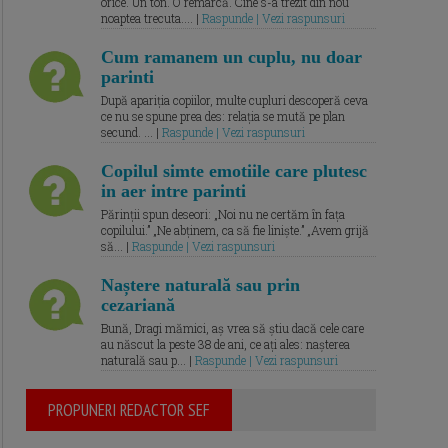
orice. Un ton. O remarcă. Cine s-a trezit din nou
noaptea trecuta.... |
Raspunde | Vezi raspunsuri
Cum ramanem un cuplu, nu doar
parinti
După apariția copiilor, multe cupluri descoperă ceva
ce nu se spune prea des: relația se mută pe plan
secund. ... |
Raspunde | Vezi raspunsuri
Copilul simte emotiile care plutesc
in aer intre parinti
Părinții spun deseori: „Noi nu ne certăm în fața
copilului.” „Ne abținem, ca să fie liniște.” „Avem grijă
să... |
Raspunde | Vezi raspunsuri
Naștere naturală sau prin
cezariană
Bună, Dragi mămici, aș vrea să știu dacă cele care
au născut la peste 38 de ani, ce ați ales: nașterea
naturală sau p... |
Raspunde | Vezi raspunsuri
PROPUNERI REDACTOR SEF