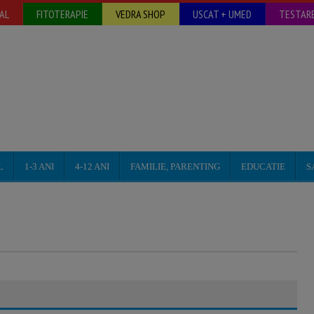
AL
FITOTERAPIE
VEDRA SHOP
USCAT + UMED
TESTARE
L
1-3 ANI
4-12 ANI
FAMILIE, PARENTING
EDUCATIE
S