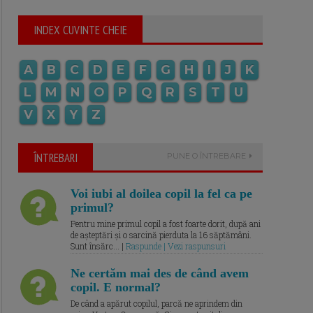
INDEX CUVINTE CHEIE
A
B
C
D
E
F
G
H
I
J
K
L
M
N
O
P
Q
R
S
T
U
V
X
Y
Z
ÎNTREBARI
PUNE O ÎNTREBARE
Voi iubi al doilea copil la fel ca pe
primul?
Pentru mine primul copil a fost foarte dorit, după ani
de așteptări și o sarcină pierduta la 16 săptămâni.
Sunt însărc... |
Raspunde | Vezi raspunsuri
Ne certăm mai des de când avem
copil. E normal?
De când a apărut copilul, parcă ne aprindem din