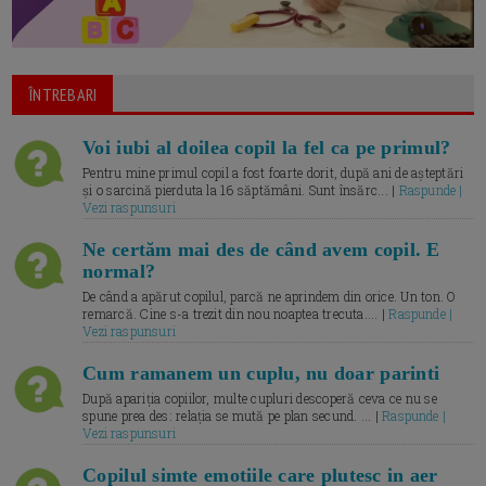
ÎNTREBARI
Voi iubi al doilea copil la fel ca pe primul?
Pentru mine primul copil a fost foarte dorit, după ani de așteptări
și o sarcină pierduta la 16 săptămâni. Sunt însărc... |
Raspunde |
Vezi raspunsuri
Ne certăm mai des de când avem copil. E
normal?
De când a apărut copilul, parcă ne aprindem din orice. Un ton. O
remarcă. Cine s-a trezit din nou noaptea trecuta.... |
Raspunde |
Vezi raspunsuri
Cum ramanem un cuplu, nu doar parinti
După apariția copiilor, multe cupluri descoperă ceva ce nu se
spune prea des: relația se mută pe plan secund. ... |
Raspunde |
Vezi raspunsuri
Copilul simte emotiile care plutesc in aer