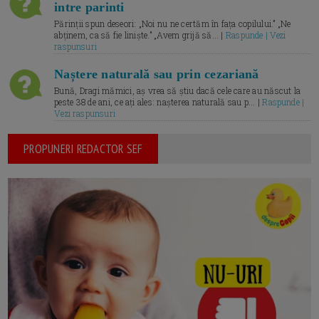
intre parinti
Părinții spun deseori: „Noi nu ne certăm în fața copilului.” „Ne
abținem, ca să fie liniște.” „Avem grijă să... |
Raspunde | Vezi
raspunsuri
Naștere naturală sau prin cezariană
Bună, Dragi mămici, aș vrea să știu dacă cele care au născut la
peste 38 de ani, ce ați ales: nașterea naturală sau p... |
Raspunde |
Vezi raspunsuri
PROPUNERI REDACTOR SEF