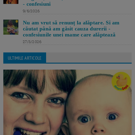
- confesiuni
9/6/2026
Nu am vrut să renunț la alăptare. Si am
căutat până am găsit cauza durerii -
confesiunile unei mame care alăptează
27/3/2026
ULTIMILE ARTICOLE