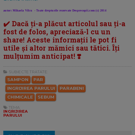
autor: Mihaela Vilcu - Toate drepturile rezervate Desprecopii.com (c) 2014
✔️ Dacă ți-a plăcut articolul sau ți-a
fost de folos, apreciază-l cu un
share! Aceste informații le pot fi
utile și altor mămici sau tătici. Îți
mulțumim anticipat! ❣️
SUBIECTE TRATATE:
SAMPON
PAR
INGRIJIREA PARULUI
PARABENI
CHIMICALE
SEBUM
TEMA:
INGRIJIREA
PARULUI