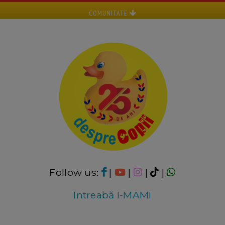
COMUNITATE
Follow us:
|
|
|
|
Intreabă I-MAMI