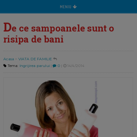
MENIU
D
e ce sampoanele sunt o
risipa de bani
Acasa
>
VIATA DE FAMILIE
Tema:
Ingrijirea parului
|
0
|
14/4/2014