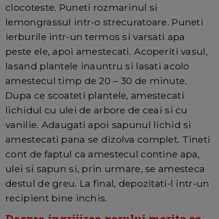
clocoteste. Puneti rozmarinul si
lemongrassul intr-o strecuratoare. Puneti
ierburile intr-un termos si varsati apa
peste ele, apoi amestecati. Acoperiti vasul,
lasand plantele inauntru si lasati acolo
amestecul timp de 20 – 30 de minute.
Dupa ce scoateti plantele, amestecati
lichidul cu ulei de arbore de ceai si cu
vanilie. Adaugati apoi sapunul lichid si
amestecati pana se dizolva complet. Tineti
cont de faptul ca amestecul contine apa,
ulei si sapun si, prin urmare, se amesteca
destul de greu. La final, depozitati-l intr-un
recipient bine inchis.
Despre ingrijirea parului merita sa