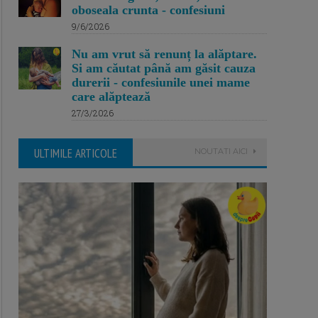
oboseala crunta - confesiuni
9/6/2026
Nu am vrut să renunț la alăptare.
Si am căutat până am găsit cauza
durerii - confesiunile unei mame
care alăptează
27/3/2026
ULTIMILE ARTICOLE
NOUTATI AICI