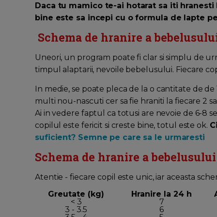
Daca tu mamico te-ai hotarat sa iti hranesti
bine este sa incepi cu o formula de lapte pe
Schema de hranire a bebelusulu
Uneori, un program poate fi clar si simplu de urm
timpul alaptarii, nevoile bebelusului. Fiecare copi
In medie, se poate pleca de la o cantitate de de
multi nou-nascuti cer sa fie hraniti la fiecare 
Ai in vedere faptul ca totusi are nevoie de 6-8 s
copilul este fericit si creste bine, totul este ok.
C
suficient? Semne pe care sa le urmaresti
Schema de hranire a bebelusului
Atentie - fiecare copil este unic, iar aceasta s
Greutate (kg)
Hranire la 24 h
< 3
7
3 - 3.5
6