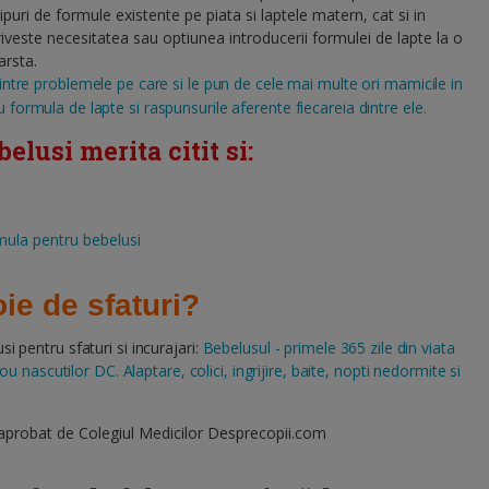
tipuri de formule existente pe piata si laptele matern, cat si in
iveste necesitatea sau optiunea introducerii formulei de lapte la o
arsta.
 dintre problemele pe care si le pun de cele mai multe ori mamicile in
u formula de lapte si raspunsurile aferente fiecareia dintre ele.
lusi merita citit si:
rmula pentru bebelusi
ie de sfaturi?
 pentru sfaturi si incurajari:
Bebelusul - primele 365 zile din viata
 nascutilor DC. Alaptare, colici, ingrijire, baite, nopti nedormite si
 aprobat de Colegiul Medicilor Desprecopii.com