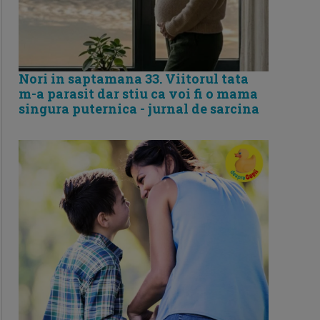
Nori in saptamana 33. Viitorul tata
m-a parasit dar stiu ca voi fi o mama
singura puternica - jurnal de sarcina