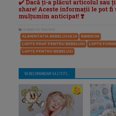
✔️ Dacă ți-a plăcut articolul sau ț
share! Aceste informații le pot fi u
mulțumim anticipat! ❣️
SUBIECTE TRATATE:
ALIMENTATIA BEBELUSULUI
BIBERON
LAPTE PRAF PENTRU BEBELUSI
LAPTE FORM
LAPTE PENTRU BEBELUSI
VA RECOMANDAM SA CITITI...