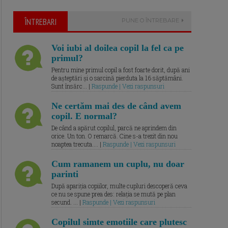
ÎNTREBARI
PUNE O ÎNTREBARE
Voi iubi al doilea copil la fel ca pe
primul?
Pentru mine primul copil a fost foarte dorit, după ani
de așteptări și o sarcină pierduta la 16 săptămâni.
Sunt însărc... |
Raspunde | Vezi raspunsuri
Ne certăm mai des de când avem
copil. E normal?
De când a apărut copilul, parcă ne aprindem din
orice. Un ton. O remarcă. Cine s-a trezit din nou
noaptea trecuta.... |
Raspunde | Vezi raspunsuri
Cum ramanem un cuplu, nu doar
parinti
După apariția copiilor, multe cupluri descoperă ceva
ce nu se spune prea des: relația se mută pe plan
secund. ... |
Raspunde | Vezi raspunsuri
Copilul simte emotiile care plutesc