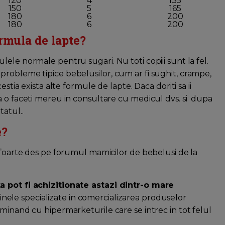
120
4
135
150
5
165
180
6
200
180
6
200
ormula de lapte?
ele normale pentru sugari. Nu toti copiii sunt la fel.
mici probleme tipice bebelusilor, cum ar fi sughit, crampe,
stia exista alte formule de lapte. Daca doriti sa ii
 o faceti mereu in consultare cu medicul dvs. si dupa
atul..
e?
m foarte des pe forumul mamicilor de bebelusi de la
a pot fi achizitionate astazi dintr-o mare
inele specializate in comercializarea produselor
minand cu hipermarketurile care se intrec in tot felul