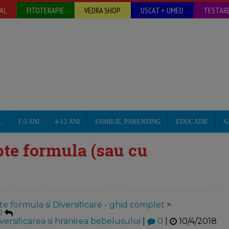
AL
FITOTERAPIE
VEDRA SHOP
USCAT + UMED
TESTARE
L
1-3 ANI
4-12 ANI
FAMILIE, PARENTING
EDUCATIE
S
pte formula (sau cu
te formula si Diversificare - ghid complet
>
D
versificarea si hranirea bebelusului
|
0
|
10/4/2018