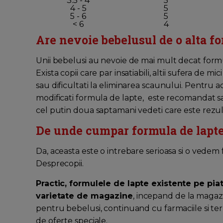
3.5 - 4
5
4 - 5
5
5 - 6
5
< 6
4
Are nevoie bebelusul de o alta f
Unii bebelusi au nevoie de mai mult decat formul
Exista copii care par insatiabili, altii sufera de 
sau dificultati la eliminarea scaunului. Pentru ace
modificati formula de lapte, este recomandat sa
cel putin doua saptamani vedeti care este rezult
De unde cumpar formula de lapt
Da, aceasta este o intrebare serioasa si o vede
Desprecopii.
Practic, formulele de lapte existente pe piat
varietate de magazine
, incepand de la magaz
pentru bebelusi, continuand cu farmaciile si ter
de oferte speciale.