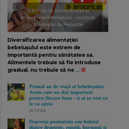
11 NU-uri in diversificarea și
alimentația bebelușului - conform
Academiei de Pediatrie
16/7/2026
AUTOR: EDITOR DC.
Diversificarea alimentației
bebelușului este extrem de
importantă pentru sănătatea sa.
Alimentele trebuie să fie introduse
gradual, nu trebuie să ne
...
Primul an de viață al bebelușului:
Avem cate un sfat important
pentru fiecare luna - si ai sa vezi ca
te va ajuta
10/7/2026
Depresia postnatala sau baletul
dintre dragoste, emotii, hormoni si