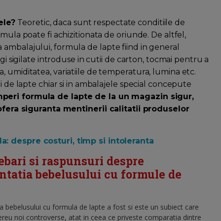
ele?
Teoretic, daca sunt respectate conditiile de
mula poate fi achizitionata de oriunde. De altfel,
ambalajului, formula de lapte fiind in general
gi sigilate introduse in cutii de carton, tocmai pentru a
 umiditatea, variatiile de temperatura, lumina etc.
i de lapte chiar si in ambalajele special concepute
mperi formula de lapte de la un magazin sigur,
 ofera siguranta mentinerii calitatii produselor
a: despre costuri, timp si intoleranta
rebari si raspunsuri despre
ntatia bebelusului cu formule de
a bebelusului cu formula de lapte a fost si este un subiect care
reu noi controverse, atat in ceea ce priveste comparatia dintre