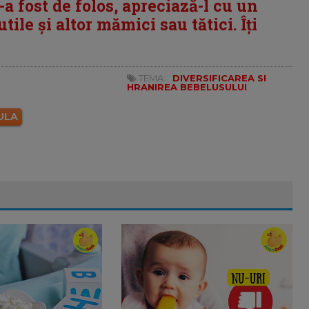
i-a fost de folos, apreciază-l cu un
tile și altor mămici sau tătici. Îți
TEMA:
DIVERSIFICAREA SI
HRANIREA BEBELUSULUI
ULA