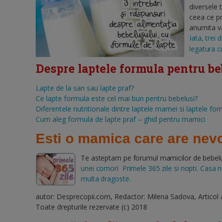
diversele 
ceea ce pr
anumita v
Iata, trei
legatura c
Despre laptele formula pentru bebe
Lapte de la san sau lapte praf?
Ce lapte formula este cel mai bun pentru bebelusi?
Diferentele nutritionale dintre laptele mamei si laptele fo
Cum aleg formula de lapte praf – ghid pentru mamici
Esti o mamica care are nevo
Te asteptam pe forumul mamicilor de bebelusi
unei comori Primele 365 zile si nopti. Casa nou
multa dragoste.
autor: Desprecopii.com, Redactor: Milena Sadova, Articol
Toate drepturile rezervate (c) 2018