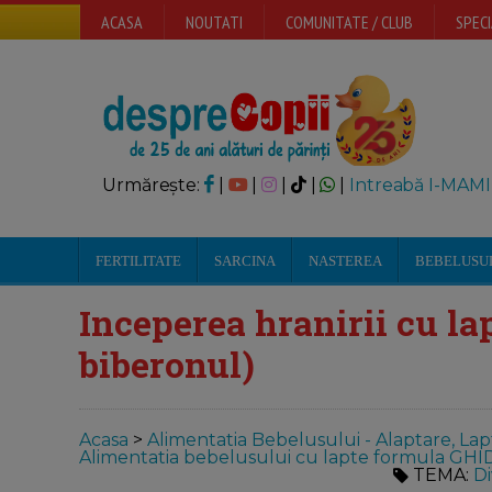
ACASA
NOUTATI
COMUNITATE / CLUB
SPECI
Urmărește:
|
|
|
|
|
Intreabă I-MAMI
FERTILITATE
SARCINA
NASTEREA
BEBELUSU
Inceperea hranirii cu la
biberonul)
Acasa
>
Alimentatia Bebelusului - Alaptare, Lap
Alimentatia bebelusului cu lapte formula GHI
TEMA:
Di