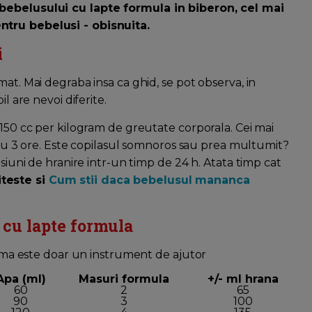
 bebelusului cu lapte formula in biberon, cel mai
ntru bebelusi - obisnuita.
i
at. Mai degraba insa ca ghid, se pot observa, in
l are nevoi diferite.
 150 cc per kilogram de greutate corporala. Cei mai
2 sau 3 ore. Este copilasul somnoros sau prea multumit?
esiuni de hranire intr-un timp de 24 h. Atata timp cat
iteste si
Cum stii daca bebelusul mananca
 cu lapte formula
chema este doar un instrument de ajutor
Apa (ml)
Masuri formula
+/- ml hrana
60
2
65
90
3
100