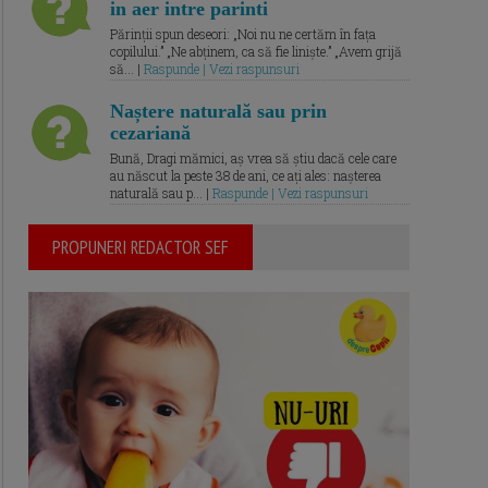
in aer intre parinti
Părinții spun deseori: „Noi nu ne certăm în fața
copilului.” „Ne abținem, ca să fie liniște.” „Avem grijă
să... |
Raspunde | Vezi raspunsuri
Naștere naturală sau prin
cezariană
Bună, Dragi mămici, aș vrea să știu dacă cele care
au născut la peste 38 de ani, ce ați ales: nașterea
naturală sau p... |
Raspunde | Vezi raspunsuri
PROPUNERI REDACTOR SEF