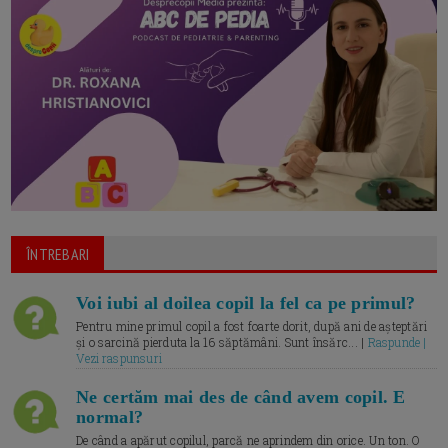
ÎNTREBARI
Voi iubi al doilea copil la fel ca pe primul?
Pentru mine primul copil a fost foarte dorit, după ani de așteptări
și o sarcină pierduta la 16 săptămâni. Sunt însărc... |
Raspunde |
Vezi raspunsuri
Ne certăm mai des de când avem copil. E
normal?
De când a apărut copilul, parcă ne aprindem din orice. Un ton. O