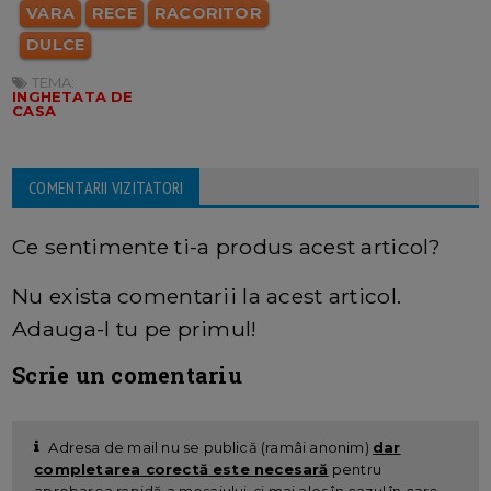
VARA
RECE
RACORITOR
DULCE
TEMA:
INGHETATA DE
CASA
COMENTARII VIZITATORI
Ce sentimente ti-a produs acest articol?
Nu exista comentarii la acest articol.
Adauga-l tu pe primul!
Scrie un comentariu
Adresa de mail nu se publică (ramâi anonim)
dar
completarea corectă este necesară
pentru
aprobarea rapidă a mesajului, și mai ales în cazul în care