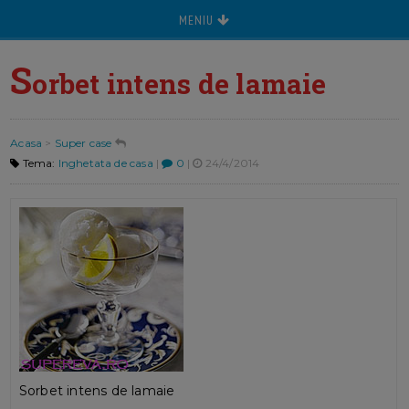
MENIU
S
orbet intens de lamaie
Acasa
>
Super case
Tema:
Inghetata de casa
|
0
|
24/4/2014
Sorbet intens de lamaie