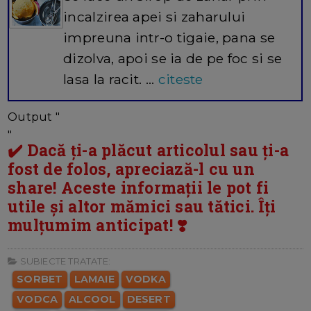
incalzirea apei si zaharului
impreuna intr-o tigaie, pana se
dizolva, apoi se ia de pe foc si se
lasa la racit. ...
citeste
Output "
"
✔️ Dacă ți-a plăcut articolul sau ți-a
fost de folos, apreciază-l cu un
share! Aceste informații le pot fi
utile și altor mămici sau tătici. Îți
mulțumim anticipat! ❣️
SUBIECTE TRATATE:
SORBET
LAMAIE
VODKA
VODCA
ALCOOL
DESERT