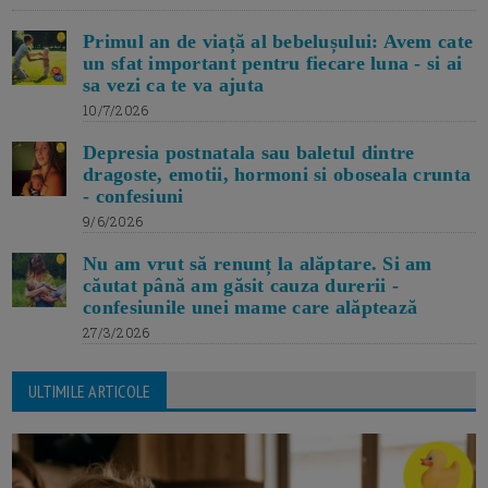
Primul an de viață al bebelușului: Avem cate
un sfat important pentru fiecare luna - si ai
sa vezi ca te va ajuta
10/7/2026
Depresia postnatala sau baletul dintre
dragoste, emotii, hormoni si oboseala crunta
- confesiuni
9/6/2026
Nu am vrut să renunț la alăptare. Si am
căutat până am găsit cauza durerii -
confesiunile unei mame care alăptează
27/3/2026
ULTIMILE ARTICOLE