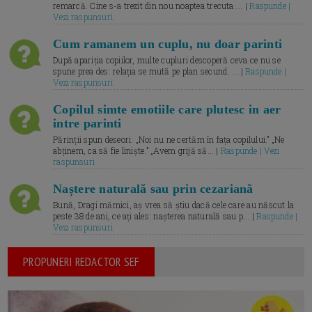
remarcă. Cine s-a trezit din nou noaptea trecuta.... |
Raspunde |
Vezi raspunsuri
Cum ramanem un cuplu, nu doar parinti
După apariția copiilor, multe cupluri descoperă ceva ce nu se
spune prea des: relația se mută pe plan secund. ... |
Raspunde |
Vezi raspunsuri
Copilul simte emotiile care plutesc in aer
intre parinti
Părinții spun deseori: „Noi nu ne certăm în fața copilului.” „Ne
abținem, ca să fie liniște.” „Avem grijă să... |
Raspunde | Vezi
raspunsuri
Naștere naturală sau prin cezariană
Bună, Dragi mămici, aș vrea să știu dacă cele care au născut la
peste 38 de ani, ce ați ales: nașterea naturală sau p... |
Raspunde |
Vezi raspunsuri
PROPUNERI REDACTOR SEF