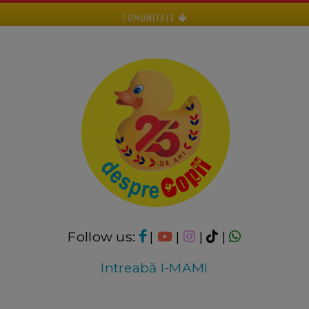
COMUNITATE
Follow us:
|
|
|
|
Intreabă I-MAMI