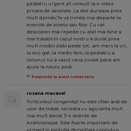
pediatru urgent pt consult la o retea
privata de sanatate. La stat dureaza prea
mult dpmdv.Te va trimite mai departe la
exercitii de kineto sau fizio. Cu cat
descoperi mai repede cu atat mai bine si
mai tratabil.In cazul nostru a durat prea
mult medici slabi peste tot.. am mers la orl,
la eco gat, la medic fam, la pediatru si
niciunul nu a vazut ceva ciudat pana am
ajuns la neuro pedi.
Raspunde la acest comentariu
roxana macavei
Torticolisul congenital nu este chiar arat de
usor de tratat, necesita cu siguranta mult
mai mult decat 3-4 sedinte de
kinetoterapie. Este foarte important de
urmarit in evolutia dezvoltarii copiluluo,