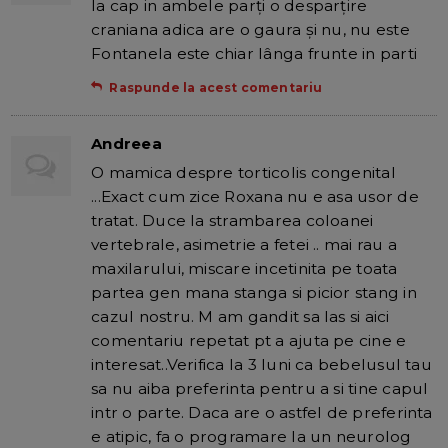
la cap in ambele parţi o desparţire
craniana adica are o gaura şi nu, nu este
Fontanela este chiar lânga frunte in parti
Raspunde la acest comentariu
Andreea
O mamica despre torticolis congenital
...Exact cum zice Roxana nu e asa usor de
tratat. Duce la strambarea coloanei
vertebrale, asimetrie a fetei .. mai rau a
maxilarului, miscare incetinita pe toata
partea gen mana stanga si picior stang in
cazul nostru. M am gandit sa las si aici
comentariu repetat pt a ajuta pe cine e
interesat..Verifica la 3 luni ca bebelusul tau
sa nu aiba preferinta pentru a si tine capul
intr o parte. Daca are o astfel de preferinta
e atipic, fa o programare la un neurolog