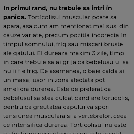
In primul rand, nu trebuie sa intri in
panica.
Torticolisul muscular poate sa
apara, asa cum am mentionat mai sus, din
cauze variate, precum pozitia incorecta in
timpul somnului, frig sau miscari bruste
ale gatului. El dureaza maxim 3 zile, timp
in care trebuie sa ai grija ca bebelusului sa
nu ii fie frig. De asemenea, o baie calda si
un masaj usor in zona afectata pot
ameliora durerea. Este de preferat ca
bebelusul sa stea culcat cand are torticolis,
pentru ca greutatea capului va spori
tensiunea musculara si a vertebrelor, ceea
ce intensifica durerea. Torticolisul nu este
o afectiune periculoasa si nu este insotit