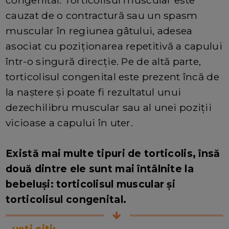
congenital. Torticolisul muscular este
cauzat de o contractură sau un spasm
muscular în regiunea gâtului, adesea
asociat cu poziționarea repetitivă a capului
într-o singură direcție. Pe de altă parte,
torticolisul congenital este prezent încă de
la naștere și poate fi rezultatul unui
dezechilibru muscular sau al unei poziții
vicioase a capului în uter.
Există mai multe tipuri de torticolis, însă
două dintre ele sunt mai întâlnite la
bebeluși: torticolisul muscular și
torticolisul congenital.