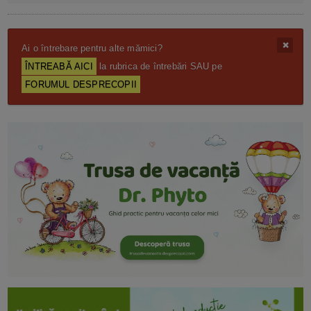
Ai o întrebare pentru alte mămici?
ÎNTREABĂ AICI
la rubrica de întrebări SAU pe
FORUMUL DESPRECOPII