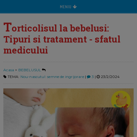
MENIU
T
orticolisul la bebelusi:
Tipuri si tratament - sfatul
medicului
Acasa
>
BEBELUSUL
TEMA:
Nou-nascutul: semne de ingrijorare
|
3
|
23/2/2024