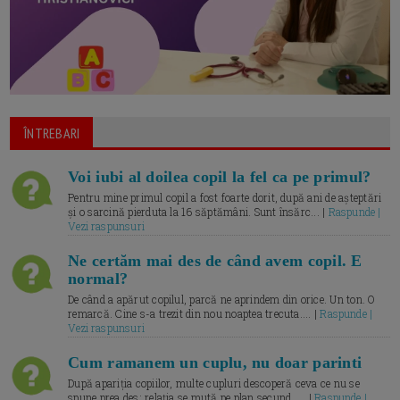
ÎNTREBARI
Voi iubi al doilea copil la fel ca pe primul?
Pentru mine primul copil a fost foarte dorit, după ani de așteptări
și o sarcină pierduta la 16 săptămâni. Sunt însărc... |
Raspunde |
Vezi raspunsuri
Ne certăm mai des de când avem copil. E
normal?
De când a apărut copilul, parcă ne aprindem din orice. Un ton. O
remarcă. Cine s-a trezit din nou noaptea trecuta.... |
Raspunde |
Vezi raspunsuri
Cum ramanem un cuplu, nu doar parinti
După apariția copiilor, multe cupluri descoperă ceva ce nu se
spune prea des: relația se mută pe plan secund. ... |
Raspunde |