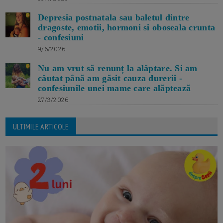
Depresia postnatala sau baletul dintre
dragoste, emotii, hormoni si oboseala crunta
- confesiuni
9/6/2026
Nu am vrut să renunț la alăptare. Si am
căutat până am găsit cauza durerii -
confesiunile unei mame care alăptează
27/3/2026
ULTIMILE ARTICOLE