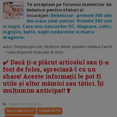
Te asteptam pe forumul mamicilor de
bebelusi pentru sfaturi si
incurajari:
Bebelusul - primele 365 zile
din viata unei comori Primele 365 zile
si nopti. Casa nou nascutilor DC. Alaptare, colici,
ingrijire, baite, nopti nedormite si multa
dragoste.
autor: Desprecopii.com, Redactor Medic pediatru Stefana Zamfir
- Toate drepturile rezervate © 2024
✔️ Dacă ți-a plăcut articolul sau ți-a
fost de folos, apreciază-l cu un
share! Aceste informații le pot fi
utile și altor mămici sau tătici. Îți
mulțumim anticipat! ❣️
SUBIECTE TRATATE:
NOU-NASCUT
SANATATE