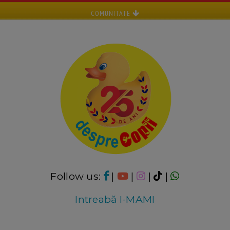
COMUNITATE
Follow us:
|
|
|
|
Intreabă I-MAMI