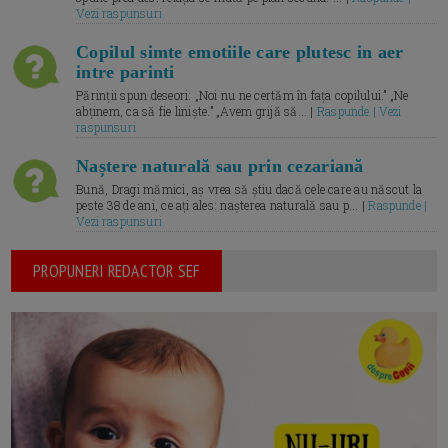
Vezi raspunsuri
Copilul simte emotiile care plutesc in aer
intre parinti
Părinții spun deseori: „Noi nu ne certăm în fața copilului.” „Ne
abținem, ca să fie liniște.” „Avem grijă să... |
Raspunde | Vezi
raspunsuri
Naștere naturală sau prin cezariană
Bună, Dragi mămici, aș vrea să știu dacă cele care au născut la
peste 38 de ani, ce ați ales: nașterea naturală sau p... |
Raspunde |
Vezi raspunsuri
PROPUNERI REDACTOR SEF