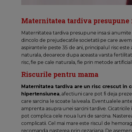
Maternitatea tardiva presupune i
Maternitatea tardiva presupune insa si anumite ri
dincolo de prejudecatile societatii pe care avem 
aspirantele peste 35 de ani, principalul risc est
naturala, deoarece dupa aceasta varsta fertilita
risc, fie pe cale naturala, fie prin metode artificia
Riscurile pentru mama
Maternitatea tardiva are un risc crescut in 
hipertensiunea
, afectiuni care pot fi deja prez
care sarcina le scoate la iveala. Eventualele a
amprenta asupra unei sarcini tardive. Cicatricile
pot complica cele noua luni de sarcina. Nasterea in
complicatii. Cel mai mare este riscul de hemoragi
recomanda nasterea prin cezariana. De asemenea,