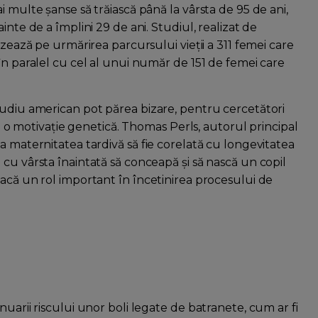
 multe șanse să trăiască până la vârsta de 95 de ani,
inte de a împlini 29 de ani. Studiul, realizat de
azează pe urmărirea parcursului vieții a 311 femei care
în paralel cu cel al unui număr de 151 de femei care
tudiu american pot părea bizare, pentru cercetători
ză o motivație genetică. Thomas Perls, autorul principal
a maternitatea tardivă să fie corelată cu longevitatea
cu vârsta înaintată să conceapă și să nască un copil
oacă un rol important în încetinirea procesului de
uarii riscului unor boli legate de batranete, cum ar fi