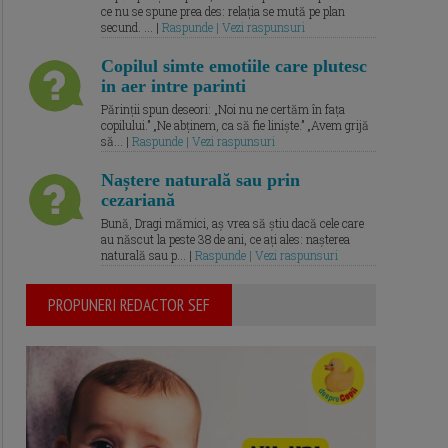
ce nu se spune prea des: relația se mută pe plan
secund. ... |
Raspunde | Vezi raspunsuri
Copilul simte emotiile care plutesc
in aer intre parinti
Părinții spun deseori: „Noi nu ne certăm în fața
copilului.” „Ne abținem, ca să fie liniște.” „Avem grijă
să... |
Raspunde | Vezi raspunsuri
Naștere naturală sau prin
cezariană
Bună, Dragi mămici, aș vrea să știu dacă cele care
au născut la peste 38 de ani, ce ați ales: nașterea
naturală sau p... |
Raspunde | Vezi raspunsuri
PROPUNERI REDACTOR SEF