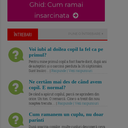
Ghid: Cum ramai
insarcinata
ÎNTREBARI
PUNE O ÎNTREBARE
Voi iubi al doilea copil la fel ca pe
primul?
Pentru mine primul copil a fost foarte dorit, după ani
de așteptări și o sarcină pierduta la 16 săptămâni.
Sunt însărc... |
Raspunde | Vezi raspunsuri
Ne certăm mai des de când avem
copil. E normal?
De când a apărut copilul, parcă ne aprindem din
orice. Un ton. O remarcă. Cine s-a trezit din nou
noaptea trecuta.... |
Raspunde | Vezi raspunsuri
Cum ramanem un cuplu, nu doar
parinti
După apariția copiilor, multe cupluri descoperă ceva