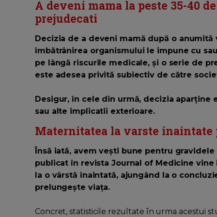
A deveni mama la peste 35-40 de a
prejudecati
Decizia de a deveni mamă după o anumită v
îmbătrânirea organismului le impune cu sau
pe lângă riscurile medicale, și o serie de p
este adesea privită subiectiv de către socie
Desigur, în cele din urmă, decizia aparține e
sau alte implicatii exterioare.
Maternitatea la varste inaintate
Însă iată, avem vești bune pentru gravidele
publicat în revista Journal of Medicine vine
la o vârstă înaintată, ajungând la o concluzi
prelungește viața.
Concret, statisticile rezultate în urma acestui s