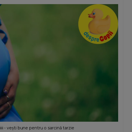
i - vești bune pentru o sarcină tarzie