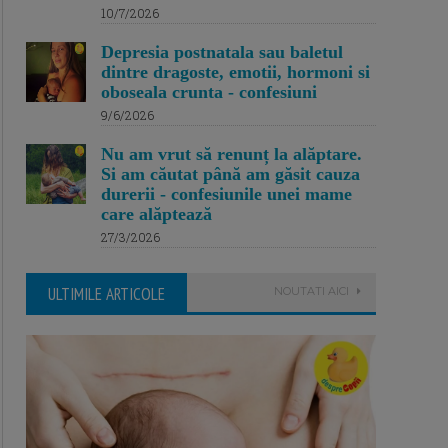
10/7/2026
Depresia postnatala sau baletul
dintre dragoste, emotii, hormoni si
oboseala crunta - confesiuni
9/6/2026
Nu am vrut să renunț la alăptare.
Si am căutat până am găsit cauza
durerii - confesiunile unei mame
care alăptează
27/3/2026
ULTIMILE ARTICOLE
NOUTATI AICI