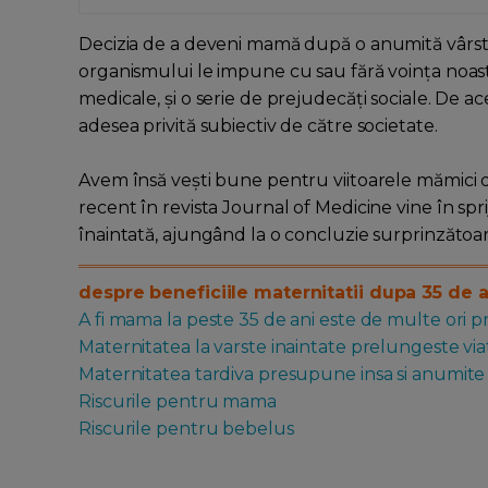
Decizia de a deveni mamă după o anumită vârstă
organismului le impune cu sau fără voința noas
medicale, și o serie de prejudecăți sociale. De ac
adesea privită subiectiv de către societate.
Avem însă vești bune pentru viitoarele mămici 
recent în revista Journal of Medicine vine în spr
înaintată, ajungând la o concluzie surprinzătoar
despre beneficiile maternitatii dupa 35 de a
A fi mama la peste 35 de ani este de multe ori pr
Maternitatea la varste inaintate prelungeste via
Maternitatea tardiva presupune insa si anumite 
Riscurile pentru mama
Riscurile pentru bebelus