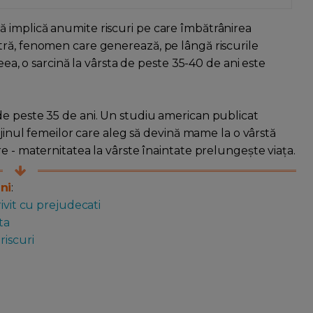
 implică anumite riscuri pe care îmbătrânirea
tră, fenomen care generează, pe lângă riscurile
eea, o sarcină la vârsta de peste 35-40 de ani este
de peste 35 de ani. Un studiu american publicat
ijinul femeilor care aleg să devină mame la o vârstă
e - maternitatea la vârste înaintate prelungește viața.
ni
:
ivit cu prejudecati
ta
riscuri