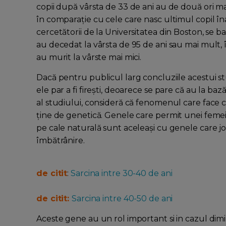
copii după vârsta de 33 de ani au de două ori mai
în comparație cu cele care nasc ultimul copil îna
cercetătorii de la Universitatea din Boston, se b
au decedat la vârsta de 95 de ani sau mai mult, 
au murit la vârste mai mici.
Dacă pentru publicul larg concluziile acestui s
ele par a fi firești, deoarece se pare că au la ba
al studiului, consideră că fenomenul care face c
ține de genetică. Genele care permit unei femei 
pe cale naturală sunt aceleași cu genele care j
îmbătrânire.
de citit
:
Sarcina intre 30-40 de ani
de citit:
Sarcina intre 40-50 de ani
Aceste gene au un rol important si in cazul dimin