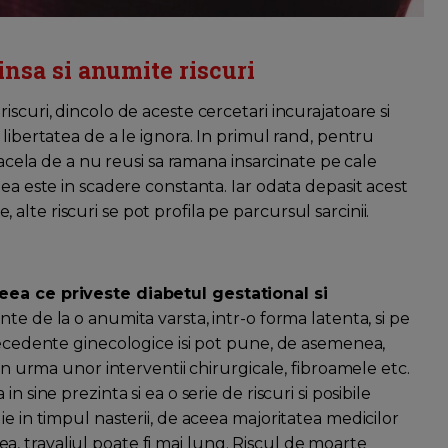
nsa si anumite riscuri
scuri, dincolo de aceste cercetari incurajatoare si
libertatea de a le ignora. In primul rand, pentru
e acela de a nu reusi sa ramana insarcinate pe cale
tea este in scadere constanta. Iar odata depasit acest
le, alte riscuri se pot profila pe parcursul sarcinii.
ceea ce priveste diabetul gestational si
ente de la o anumita varsta, intr-o forma latenta, si pe
ntecedente ginecologice isi pot pune, de asemenea,
 in urma unor interventii chirurgicale, fibroamele etc.
 sine prezinta si ea o serie de riscuri si posibile
e in timpul nasterii, de aceea majoritatea medicilor
 travaliul poate fi mai lung. Riscul de moarte