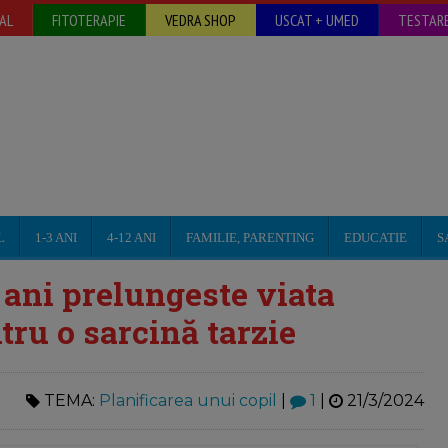
AL
FITOTERAPIE
VEDRA SHOP
USCAT + UMED
TESTARE
L
1-3 ANI
4-12 ANI
FAMILIE, PARENTING
EDUCATIE
S
 ani prelungeste viata
tru o sarcină tarzie
TEMA:
Planificarea unui copil
|
1
|
21/3/2024