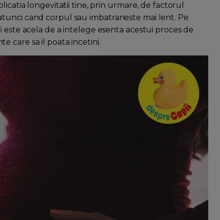
icatia longevitatii tine, prin urmare, de factorul
tunci cand corpul sau imbatraneste mai lent. Pe
i este acela de a intelege esenta acestui proces de
 care sa il poata incetini.