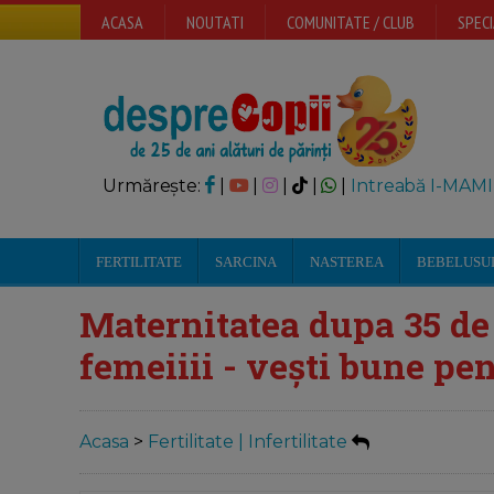
ACASA
NOUTATI
COMUNITATE / CLUB
SPECI
Urmărește:
|
|
|
|
|
Intreabă I-MAMI
FERTILITATE
SARCINA
NASTEREA
BEBELUSU
Maternitatea dupa 35 de
femeiiii - vești bune pen
Acasa
>
Fertilitate | Infertilitate