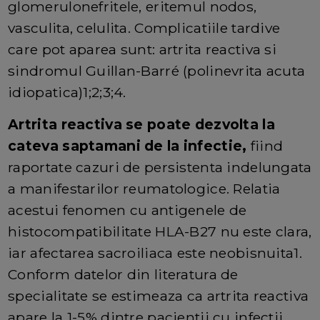
glomerulonefritele, eritemul nodos,
vasculita, celulita. Complicatiile tardive
care pot aparea sunt: artrita reactiva si
sindromul Guillan-Barré (polinevrita acuta
idiopatica)1;2;3;4.
Artrita reactiva se poate dezvolta la
cateva saptamani de la infectie,
fiind
raportate cazuri de persistenta indelungata
a manifestarilor reumatologice. Relatia
acestui fenomen cu antigenele de
histocompatibilitate HLA-B27 nu este clara,
iar afectarea sacroiliaca este neobisnuita1.
Conform datelor din literatura de
specialitate se estimeaza ca artrita reactiva
apare la 1-5% dintre pacientii cu infectii