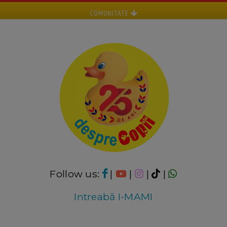
COMUNITATE
Follow us:
|
|
|
|
Intreabă I-MAMI