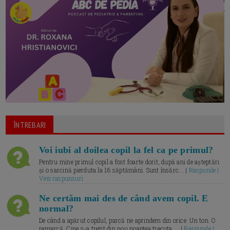
ÎNTREBARI
Voi iubi al doilea copil la fel ca pe primul?
Pentru mine primul copil a fost foarte dorit, după ani de așteptări
și o sarcină pierduta la 16 săptămâni. Sunt însărc... |
Raspunde |
Vezi raspunsuri
Ne certăm mai des de când avem copil. E
normal?
De când a apărut copilul, parcă ne aprindem din orice. Un ton. O
remarcă. Cine s-a trezit din nou noaptea trecuta.... |
Raspunde |