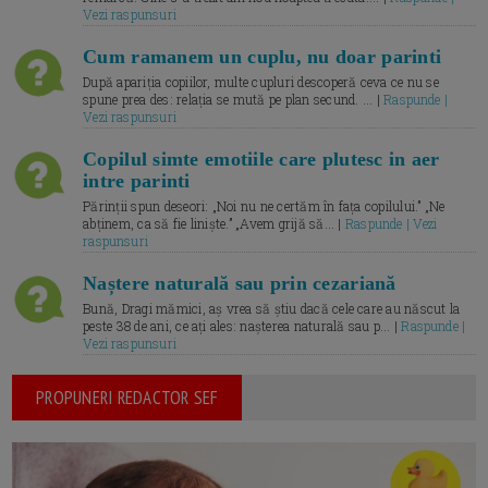
Vezi raspunsuri
Cum ramanem un cuplu, nu doar parinti
După apariția copiilor, multe cupluri descoperă ceva ce nu se
spune prea des: relația se mută pe plan secund. ... |
Raspunde |
Vezi raspunsuri
Copilul simte emotiile care plutesc in aer
intre parinti
Părinții spun deseori: „Noi nu ne certăm în fața copilului.” „Ne
abținem, ca să fie liniște.” „Avem grijă să... |
Raspunde | Vezi
raspunsuri
Naștere naturală sau prin cezariană
Bună, Dragi mămici, aș vrea să știu dacă cele care au născut la
peste 38 de ani, ce ați ales: nașterea naturală sau p... |
Raspunde |
Vezi raspunsuri
PROPUNERI REDACTOR SEF