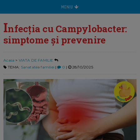
MENIU
I
nfecția cu Campylobacter:
simptome și prevenire
Acasa
>
VIATA DE FAMILIE
TEMA:
Sanatatea familiei
|
0
|
28/10/2025