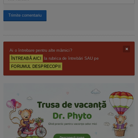
Ai o întrebare pentru alte mămici?
ÎNTREABĂ AICI
la rubrica de întrebări SAU pe
FORUMUL DESPRECOPII