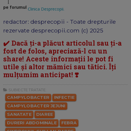
pe forumul
Clinica Desprecopii.
redactor: desprecopii - Toate drepturile
rezervate desprecopii.com (c) 2025
✔️ Dacă ți-a plăcut articolul sau ți-a
fost de folos, apreciază-l cu un
share! Aceste informații le pot fi
utile și altor mămici sau tătici. Îți
mulțumim anticipat! ❣️
SUBIECTE TRATATE:
CAMPYLOBACTER
INFECTIE
CAMPYLOBACTER JEJUNI
SANATATE
DIAREE
DURERI ABDOMINALE
FEBRA