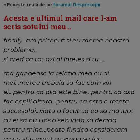
≈ Poveste reală de pe
forumul Desprecopii
:
Acesta e ultimul mail care l-am
scris sotului meu...
finally...am priceput si eu marea noastra
problema...
si cred ca tot azi ai inteles si tu ...
ma gandeasc la relatia mea cu ai
mei...mereu trebuia sa fac cum vor
ei...pentru ca asa este bine...pentru ca asa
fac copiii altora...pentru ca asta e reteta
succesului...viata a facut ca eu sa ma lupt
cu ei sa nu i las o secunda sa decida
pentru mine...poate fiindca consideram
ca eu stiu exact ce vreau sa fac...