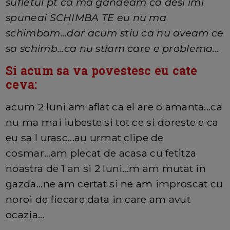
sufletul pt ca ma gandeam ca desi imi
spuneai SCHIMBA TE eu nu ma
schimbam...dar acum stiu ca nu aveam ce
sa schimb...ca nu stiam care e problema...
Si acum sa va povestesc eu cate
ceva:
acum 2 luni am aflat ca el are o amanta...ca
nu ma mai iubeste si tot ce si doreste e ca
eu sa l urasc...au urmat clipe de
cosmar...am plecat de acasa cu fetitza
noastra de 1 an si 2 luni...m am mutat in
gazda...ne am certat si ne am improscat cu
noroi de fiecare data in care am avut
ocazia...