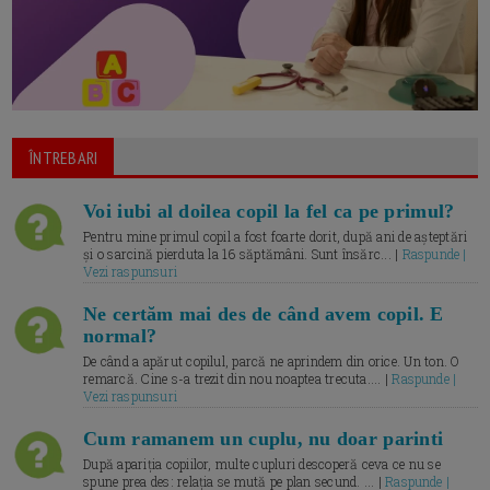
ÎNTREBARI
Voi iubi al doilea copil la fel ca pe primul?
Pentru mine primul copil a fost foarte dorit, după ani de așteptări
și o sarcină pierduta la 16 săptămâni. Sunt însărc... |
Raspunde |
Vezi raspunsuri
Ne certăm mai des de când avem copil. E
normal?
De când a apărut copilul, parcă ne aprindem din orice. Un ton. O
remarcă. Cine s-a trezit din nou noaptea trecuta.... |
Raspunde |
Vezi raspunsuri
Cum ramanem un cuplu, nu doar parinti
După apariția copiilor, multe cupluri descoperă ceva ce nu se
spune prea des: relația se mută pe plan secund. ... |
Raspunde |