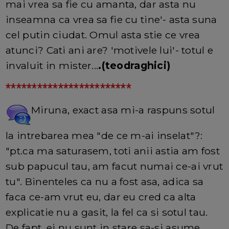
mai vrea sa fie cu amanta, dar asta nu
inseamna ca vrea sa fie cu tine'- asta suna
cel putin ciudat. Omul asta stie ce vrea
atunci? Cati ani are? 'motivele lui'- totul e
invaluit in mister...
.(teodraghici)
************************
Miruna, exact asa mi-a raspuns sotul
la intrebarea mea "de ce m-ai inselat"?:
"pt.ca ma saturasem, toti anii astia am fost
sub papucul tau, am facut numai ce-ai vrut
tu". Binenteles ca nu a fost asa, adica sa
faca ce-am vrut eu, dar eu cred ca alta
explicatie nu a gasit, la fel ca si sotul tau.
De fapt, ei nu sunt in stare sa-si asume