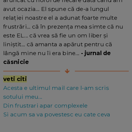
aruncat cu noroi de fiecare dată când am
avut ocazia... El spune că de-a lungul
relației noastre el a adunat foarte multe
frustrări... că în prezența mea simte că nu
este EL... că vrea să fie un om liber și
liniștit... că amanta a apărut pentru că
lângă mine nu îi era bine...
- jurnal de
căsnicie
veti citi
Acesta e ultimul mail care l-am scris
sotului meu...
Din frustrari apar complexele
Si acum sa va povestesc eu cate ceva