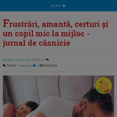
MENIU
F
rustrări, amantă, certuri și
un copil mic la mijloc -
jurnal de căsnicie
Acasa
>
VIATA DE FAMILIE
TEMA:
Casnicie
|
1
|
6/5/2024