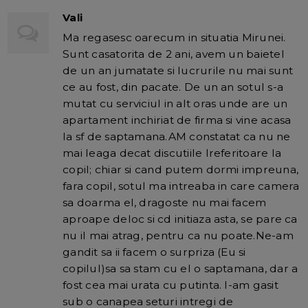
Vali
Ma regasesc oarecum in situatia Mirunei.
Sunt casatorita de 2 ani, avem un baietel
de un an jumatate si lucrurile nu mai sunt
ce au fost, din pacate. De un an sotul s-a
mutat cu serviciul in alt oras unde are un
apartament inchiriat de firma si vine acasa
la sf de saptamana.AM constatat ca nu ne
mai leaga decat discutiile lreferitoare la
copil; chiar si cand putem dormi impreuna,
fara copil, sotul ma intreaba in care camera
sa doarma el, dragoste nu mai facem
aproape deloc si cd initiaza asta, se pare ca
nu il mai atrag, pentru ca nu poate.Ne-am
gandit sa ii facem o surpriza (Eu si
copilul)sa sa stam cu el o saptamana, dar a
fost cea mai urata cu putinta. I-am gasit
sub o canapea seturi intregi de