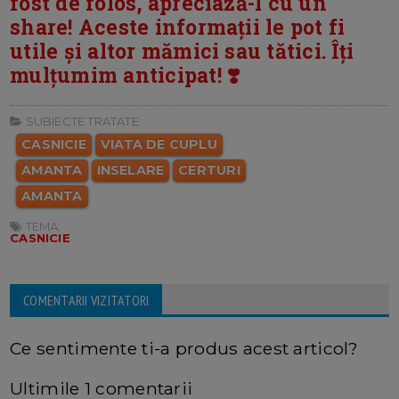
fost de folos, apreciază-l cu un
share! Aceste informații le pot fi
utile și altor mămici sau tătici. Îți
mulțumim anticipat! ❣️
SUBIECTE TRATATE:
CASNICIE
VIATA DE CUPLU
AMANTA
INSELARE
CERTURI
AMANTA
TEMA:
CASNICIE
COMENTARII VIZITATORI
Ce sentimente ti-a produs acest articol?
Ultimile 1 comentarii