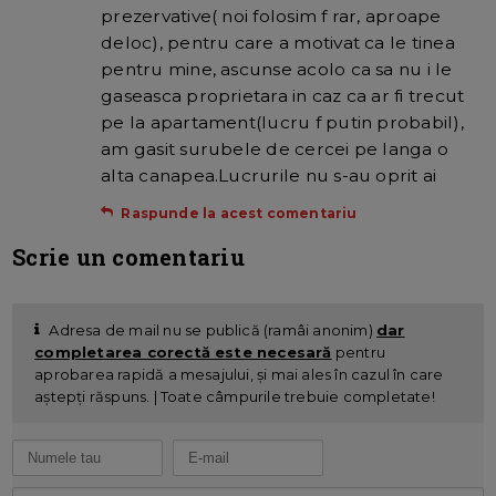
prezervative( noi folosim f rar, aproape
deloc), pentru care a motivat ca le tinea
pentru mine, ascunse acolo ca sa nu i le
gaseasca proprietara in caz ca ar fi trecut
pe la apartament(lucru f putin probabil),
am gasit surubele de cercei pe langa o
alta canapea.Lucrurile nu s-au oprit ai
Raspunde la acest comentariu
Scrie un comentariu
Adresa de mail nu se publică (ramâi anonim)
dar
completarea corectă este necesară
pentru
aprobarea rapidă a mesajului, și mai ales în cazul în care
aștepți răspuns. | Toate câmpurile trebuie completate!