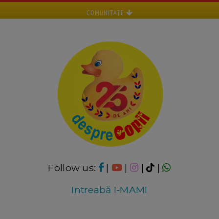
COMUNITATE
Follow us:
|
|
|
|
Intreabă I-MAMI