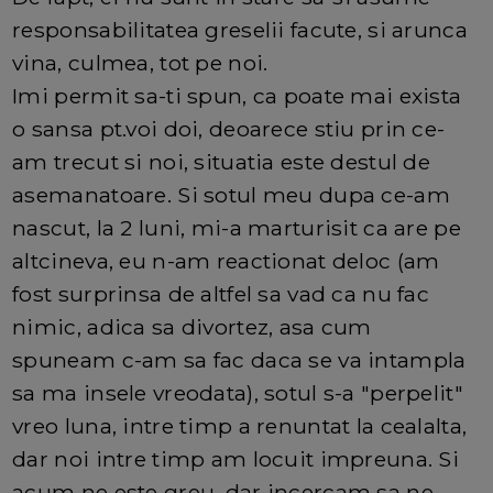
responsabilitatea greselii facute, si arunca
vina, culmea, tot pe noi.
Imi permit sa-ti spun, ca poate mai exista
o sansa pt.voi doi, deoarece stiu prin ce-
am trecut si noi, situatia este destul de
asemanatoare. Si sotul meu dupa ce-am
nascut, la 2 luni, mi-a marturisit ca are pe
altcineva, eu n-am reactionat deloc (am
fost surprinsa de altfel sa vad ca nu fac
nimic, adica sa divortez, asa cum
spuneam c-am sa fac daca se va intampla
sa ma insele vreodata), sotul s-a "perpelit"
vreo luna, intre timp a renuntat la cealalta,
dar noi intre timp am locuit impreuna. Si
acum ne este greu, dar incercam sa ne