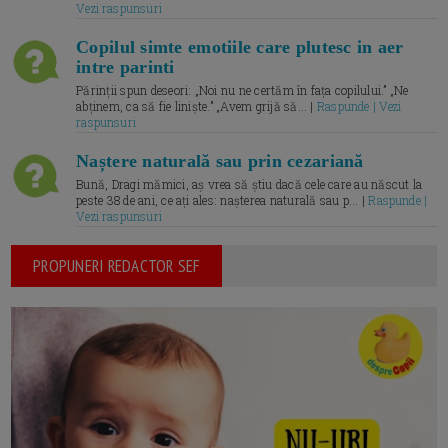
Vezi raspunsuri
Copilul simte emotiile care plutesc in aer
intre parinti
Părinții spun deseori: „Noi nu ne certăm în fața copilului.” „Ne
abținem, ca să fie liniște.” „Avem grijă să... |
Raspunde | Vezi
raspunsuri
Naștere naturală sau prin cezariană
Bună, Dragi mămici, aș vrea să știu dacă cele care au născut la
peste 38 de ani, ce ați ales: nașterea naturală sau p... |
Raspunde |
Vezi raspunsuri
PROPUNERI REDACTOR SEF