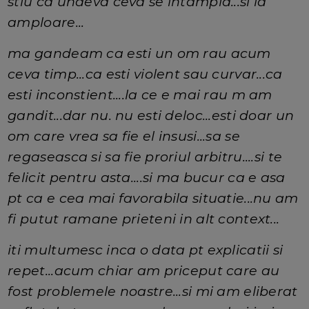
stiu ca undeva ceva se intampla...si ia
amploare...
ma gandeam ca esti un om rau acum
ceva timp...ca esti violent sau curvar...ca
esti inconstient....la ce e mai rau m am
gandit...dar nu. nu esti deloc...esti doar un
om care vrea sa fie el insusi...sa se
regaseasca si sa fie proriul arbitru....si te
felicit pentru asta....si ma bucur ca e asa
pt ca e cea mai favorabila situatie...nu am
fi putut ramane prieteni in alt context...
iti multumesc inca o data pt explicatii si
repet...acum chiar am priceput care au
fost problemele noastre...si mi am eliberat