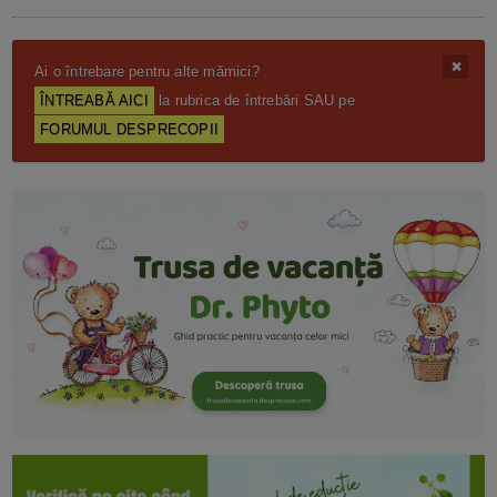
Ai o întrebare pentru alte mămici?
ÎNTREABĂ AICI
la rubrica de întrebări SAU pe
FORUMUL DESPRECOPII