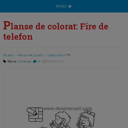
MENIU
P
lanse de colorat: Fire de
telefon
Acasa
>
Hai sa ne jucam
>
Labirinturi
Tema:
Diverse
|
0
|
17/6/2003