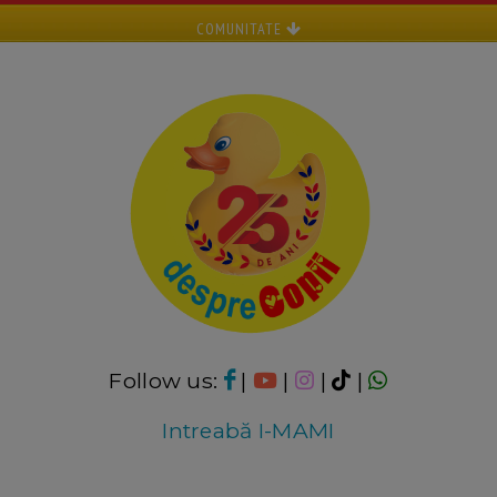
COMUNITATE
Follow us:
|
|
|
|
Intreabă I-MAMI