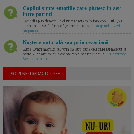
Copilul simte emotiile care plutesc in aer
intre parinti
Părinții spun deseori: „Noi nu ne certăm în fața copilului.” „Ne
abținem, ca să fie liniște.” „Avem grijă să... |
Raspunde | Vezi
raspunsuri
Naștere naturală sau prin cezariană
Bună, Dragi mămici, aș vrea să știu dacă cele care au născut la
peste 38 de ani, ce ați ales: nașterea naturală sau p... |
Raspunde |
Vezi raspunsuri
PROPUNERI REDACTOR SEF