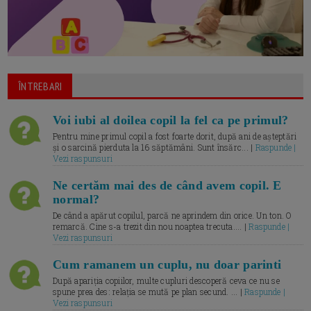
ÎNTREBARI
Voi iubi al doilea copil la fel ca pe primul?
Pentru mine primul copil a fost foarte dorit, după ani de așteptări
și o sarcină pierduta la 16 săptămâni. Sunt însărc... |
Raspunde |
Vezi raspunsuri
Ne certăm mai des de când avem copil. E
normal?
De când a apărut copilul, parcă ne aprindem din orice. Un ton. O
remarcă. Cine s-a trezit din nou noaptea trecuta.... |
Raspunde |
Vezi raspunsuri
Cum ramanem un cuplu, nu doar parinti
După apariția copiilor, multe cupluri descoperă ceva ce nu se
spune prea des: relația se mută pe plan secund. ... |
Raspunde |
Vezi raspunsuri