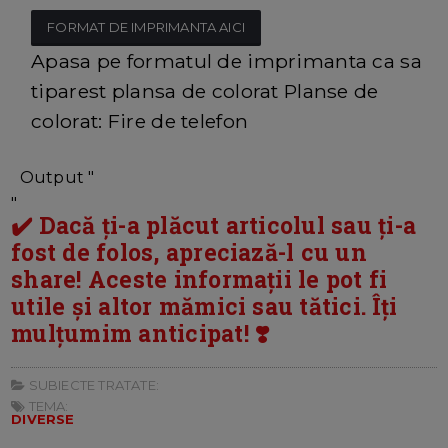
FORMAT DE IMPRIMANTA AICI
Apasa pe formatul de imprimanta ca sa
tiparest plansa de colorat Planse de
colorat: Fire de telefon
Output "
"
✔️ Dacă ți-a plăcut articolul sau ți-a
fost de folos, apreciază-l cu un
share! Aceste informații le pot fi
utile și altor mămici sau tătici. Îți
mulțumim anticipat! ❣️
SUBIECTE TRATATE:
TEMA:
DIVERSE