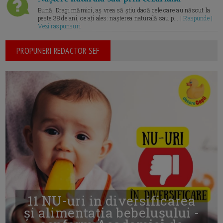
Bună, Dragi mămici, aș vrea să știu dacă cele care au născut la
peste 38 de ani, ce ați ales: nașterea naturală sau p... |
Raspunde |
Vezi raspunsuri
PROPUNERI REDACTOR SEF
11 NU-uri in diversificarea
și alimentația bebelușului -