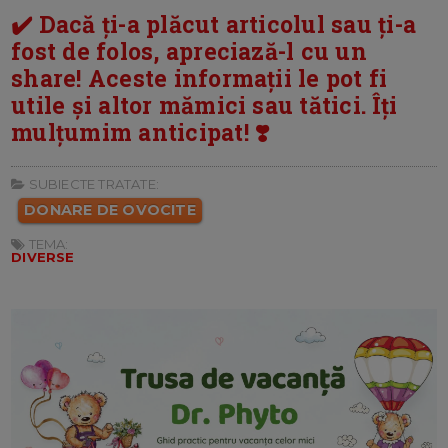
✔️ Dacă ți-a plăcut articolul sau ți-a
fost de folos, apreciază-l cu un
share! Aceste informații le pot fi
utile și altor mămici sau tătici. Îți
mulțumim anticipat! ❣️
SUBIECTE TRATATE:
DONARE DE OVOCITE
TEMA:
DIVERSE