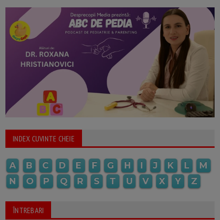
INDEX CUVINTE CHEIE
A
B
C
D
E
F
G
H
I
J
K
L
M
N
O
P
Q
R
S
T
U
V
X
Y
Z
ÎNTREBARI