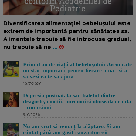
conform Academiei de
Pediatrie
16/7/2026
AUTOR: EDITOR DC.
Diversificarea alimentației bebelușului este
extrem de importantă pentru sănătatea sa.
Alimentele trebuie să fie introduse gradual,
nu trebuie să ne
...
Primul an de viață al bebelușului: Avem cate
un sfat important pentru fiecare luna - si ai
sa vezi ca te va ajuta
10/7/2026
Depresia postnatala sau baletul dintre
dragoste, emotii, hormoni si oboseala crunta
- confesiuni
9/6/2026
Nu am vrut să renunț la alăptare. Si am
căutat până am găsit cauza durerii -