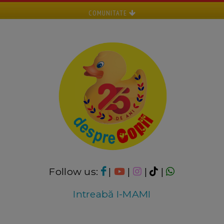
COMUNITATE
Follow us:
|
|
|
|
Intreabă I-MAMI