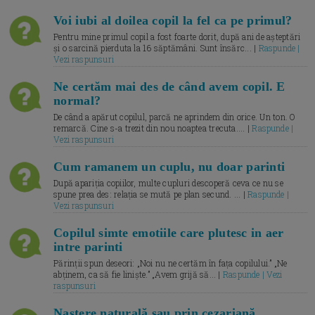
Voi iubi al doilea copil la fel ca pe primul?
Pentru mine primul copil a fost foarte dorit, după ani de așteptări
și o sarcină pierduta la 16 săptămâni. Sunt însărc... |
Raspunde |
Vezi raspunsuri
Ne certăm mai des de când avem copil. E
normal?
De când a apărut copilul, parcă ne aprindem din orice. Un ton. O
remarcă. Cine s-a trezit din nou noaptea trecuta.... |
Raspunde |
Vezi raspunsuri
Cum ramanem un cuplu, nu doar parinti
După apariția copiilor, multe cupluri descoperă ceva ce nu se
spune prea des: relația se mută pe plan secund. ... |
Raspunde |
Vezi raspunsuri
Copilul simte emotiile care plutesc in aer
intre parinti
Părinții spun deseori: „Noi nu ne certăm în fața copilului.” „Ne
abținem, ca să fie liniște.” „Avem grijă să... |
Raspunde | Vezi
raspunsuri
Naștere naturală sau prin cezariană